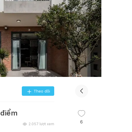
Theo dõi
 điểm
6
2.057
lượt xem