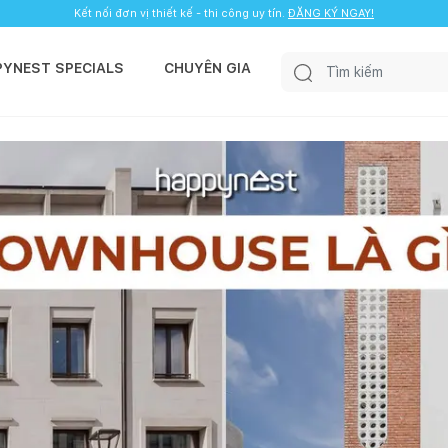
Kết nối đơn vị thiết kế - thi công uy tín.
ĐĂNG KÝ NGAY!
PYNEST SPECIALS
CHUYÊN GIA