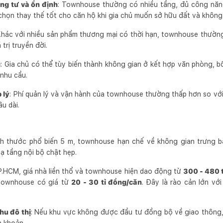
ng tư và ổn định
: Townhouse thường có nhiều tầng, đủ công năng
 chọn thay thế tốt cho căn hộ khi gia chủ muốn sở hữu đất và không 
Khác với nhiều sản phẩm thương mại có thời hạn, townhouse thường
trị truyền đời.
g
: Gia chủ có thể tùy biến thành không gian ở kết hợp văn phòng, b
nhu cầu.
 lý
: Phí quản lý và vận hành của townhouse thường thấp hơn so vớ
âu dài.
ích thước phổ biến 5 m, townhouse hạn chế về không gian trưng b
ạ tầng nội bộ chật hẹp.
TP.HCM, giá nhà liền thổ và townhouse hiện dao động từ
300 - 480 
 townhouse có giá từ
20 - 30 tỉ đồng/căn
. Đây là rào cản lớn vớ
hu đô thị
: Nếu khu vực không được đầu tư đồng bộ về giao thông,