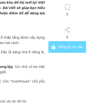
các khu đô thị mới tại Việt
 Bài viết sẽ giúp bạn hiểu
nhược điểm để dễ dàng lựa
5
0
à ở thấp tầng được xây dựng
eo hai cách:
Đăng ký tư vấn
 Đây là dạng nhà ở riêng lẻ,
song lập
, tức nhà có ba mặt
iới.
012, còn “townhouse” chủ yếu
các dự án đô thị