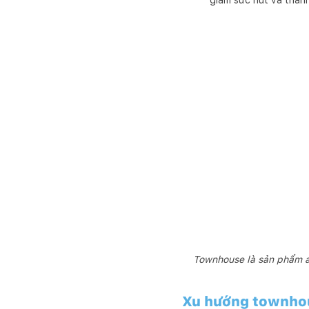
giảm sức hút và than
Townhouse là sản phẩm an
Xu hướng townhou