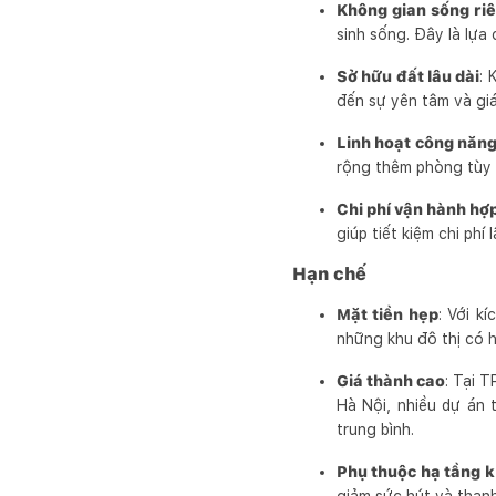
Không gian sống riê
sinh sống. Đây là lựa
Sở hữu đất lâu dài
: 
đến sự yên tâm và giá 
Linh hoạt công năn
rộng thêm phòng tùy 
Chi phí vận hành hợp
giúp tiết kiệm chi phí l
Hạn chế
Mặt tiền hẹp
: Với k
những khu đô thị có h
Giá thành cao
: Tại 
Hà Nội, nhiều dự án
trung bình.
Phụ thuộc hạ tầng k