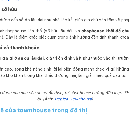
n sở hữu
ược cấp sổ đỏ lâu dài như nhà liền kề, giúp gia chủ yên tâm về pháp
ại: shophouse liền thổ (sở hữu lâu dài) và
shophouse khối đế ch
. Đây là điểm khác biệt quan trọng ảnh hưởng đến tính thanh khoản 
ại và thanh khoản
 giá trị ở
an cư lâu dài
, giá trị ổn định và ít phụ thuộc vào thị trườ
n cao, song khả năng sinh lời lại biến động mạnh theo vị trí. Nhữ
gặp khó khăn trong khai thác thương mại, làm giảm hiệu quả đầu tư.
 dành cho nhu cầu an cư ổn định, thì shophouse hướng đến mục tiêu
lời. (Ảnh:
Tropical Townhouse
)
ế của townhouse trong đô thị