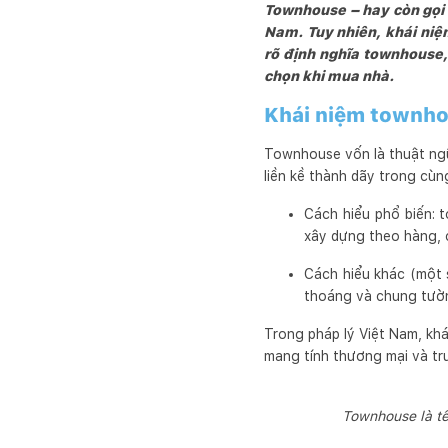
Townhouse – hay còn gọi là
Nam. Tuy nhiên, khái niệm
rõ định nghĩa townhouse,
chọn khi mua nhà.
Khái niệm townh
Townhouse vốn là thuật ngữ
liền kề thành dãy trong cù
Cách hiểu phổ biến:
xây dựng theo hàng, c
Cách hiểu khác (một
thoáng và chung tườn
Trong pháp lý Việt Nam, khá
mang tính thương mại và tr
Townhouse là tê