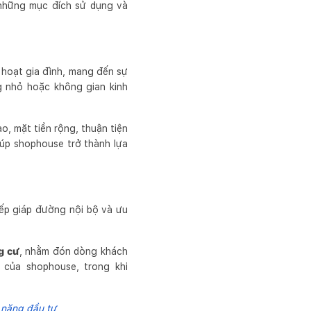
những mục đích sử dụng và
 hoạt gia đình, mang đến sự
ng nhỏ hoặc không gian kinh
o, mặt tiền rộng, thuận tiện
iúp shophouse trở thành lựa
ếp giáp đường nội bộ và ưu
g cư
, nhằm đón dòng khách
 của shophouse, trong khi
m năng đầu tư