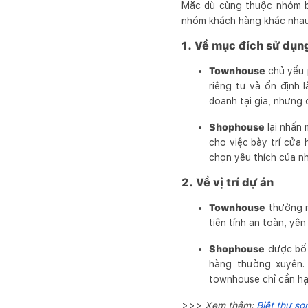
Mặc dù cùng thuộc nhóm b
nhóm khách hàng khác nhau
1. Về mục đích sử dụn
Townhouse
chủ yếu
riêng tư và ổn định 
doanh tại gia, nhưng 
Shophouse
lại nhấn
cho việc bày trí cửa
chọn yêu thích của nh
2. Về vị trí dự án
Townhouse
thường 
tiên tính an toàn, yên
Shophouse
được bố 
hàng thường xuyên. 
townhouse chỉ cần hạ
>>>
Xem thêm:
Biệt thự so