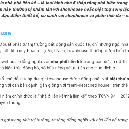
 nhà phố liền kề – là loại hình nhà ở thấp tầng phổ biến trong 
 này thường bị nhầm lẫn với shophouse hoặc biệt thự song lập.
 đặc điểm thiết kế, so sánh với shophouse và phân tích ưu – 
ouse
 xuất phát từ thị trường bất động sản quốc tế, chỉ những ngôi nh
ng một khu quy hoạch. Tại Việt Nam, townhouse thường được hiểu th
 townhouse đồng nghĩa với
nhà phố liền kề
trong các dự án đô thị.
ó kiến trúc đồng bộ, sở hữu riêng và ưu tiên cho mục đích ở.
 số chủ đầu tư áp dụng): townhouse được đồng nhất với
biệt thự 
g với căn bên cạnh, gần giống với “semi-detached house” trên thế g
i niệm chính thức là “nhà ở liên kế/nhà liền kề” theo TCVN 9411:2
uyền thông.
n gọi mang tính thị trường, thường đồng nghĩa với nhà liền kề trong 