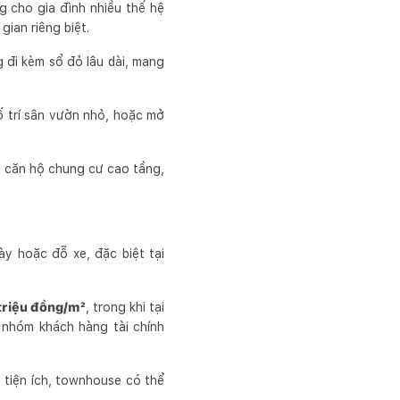
 cho gia đình nhiều thế hệ
gian riêng biệt.
 đi kèm sổ đỏ lâu dài, mang
ố trí sân vườn nhỏ, hoặc mở
i căn hộ chung cư cao tầng,
ày hoặc đỗ xe, đặc biệt tại
triệu đồng/m²
, trong khi tại
i nhóm khách hàng tài chính
 tiện ích, townhouse có thể