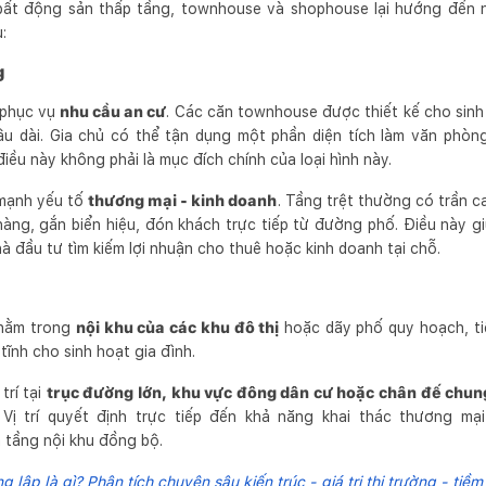
ất động sản thấp tầng, townhouse và shophouse lại hướng đến 
:
g
 phục vụ
nhu cầu an cư
. Các căn townhouse được thiết kế cho sinh
lâu dài. Gia chủ có thể tận dụng một phần diện tích làm văn phò
điều này không phải là mục đích chính của loại hình này.
 mạnh yếu tố
thương mại - kinh doanh
. Tầng trệt thường có trần ca
 hàng, gắn biển hiệu, đón khách trực tiếp từ đường phố. Điều này g
à đầu tư tìm kiếm lợi nhuận cho thuê hoặc kinh doanh tại chỗ.
nằm trong
nội khu của các khu đô thị
hoặc dãy phố quy hoạch, ti
 tĩnh cho sinh hoạt gia đình.
trí tại
trục đường lớn, khu vực đông dân cư hoặc chân đế chun
Vị trí quyết định trực tiếp đến khả năng khai thác thương mại
 tầng nội khu đồng bộ.
ng lập là gì? Phân tích chuyên sâu kiến trúc - giá trị thị trường - tiề