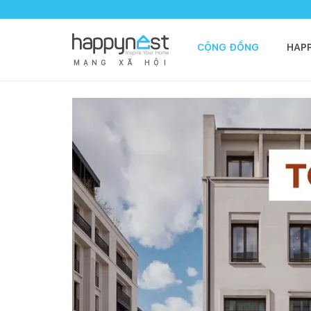
CỘNG ĐỒNG
HAP
M
Ạ
N
G
X
Ã
H
Ộ
I