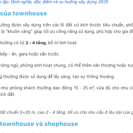
n lập: Định nghĩa, đặc điểm và xu hướng xây dựng 2025
ế của townhouse
ờng được xây dựng trên các lô đất có kích thước tiêu chuẩn, phổ
 là “khuôn vàng” giúp tối ưu công năng sử dụng, phù hợp cho gia đìn
thường có từ
2 - 4 tầng
, bố trí linh hoạt:
bếp - ăn, gara hoặc sân trước.
 phòng ngủ, phòng sinh hoạt chung, có thể thêm sân thượng hoặc tu
ng thường được sử dụng để lấy sáng, tạo sự thông thoáng.
h như phòng khách thường dao động 15 - 25 m², vừa đủ cho nhu cầ
ích đất.
đất chuẩn 5×20 m, cao 2 - 4 tầng, tối ưu cho nhu cầu ở lâu dài của g
a townhouse và shophouse