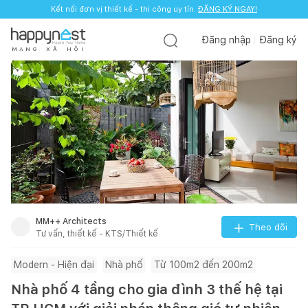
Kết nối đơn vị thiết kế - thi công uy tín.
ĐĂNG KÝ NGAY!
Đăng nhập
Đăng ký
M
Ạ
N
G
X
Ã
H
Ộ
I
MM++ Architects
Theo dõi
Tư vấn, thiết kế - KTS/Thiết kế
Modern - Hiện đại
Nhà phố
Từ 100m2 đến 200m2
Nhà phố 4 tầng cho gia đình 3 thế hệ tại