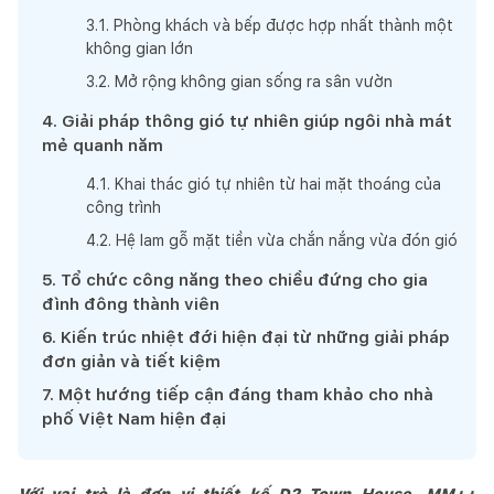
3
.
1
.
Phòng khách và bếp được hợp nhất thành một
không gian lớn
3
.
2
.
Mở rộng không gian sống ra sân vườn
4
.
Giải pháp thông gió tự nhiên giúp ngôi nhà mát
mẻ quanh năm
4
.
1
.
Khai thác gió tự nhiên từ hai mặt thoáng của
công trình
4
.
2
.
Hệ lam gỗ mặt tiền vừa chắn nắng vừa đón gió
5
.
Tổ chức công năng theo chiều đứng cho gia
đình đông thành viên
6
.
Kiến trúc nhiệt đới hiện đại từ những giải pháp
đơn giản và tiết kiệm
7
.
Một hướng tiếp cận đáng tham khảo cho nhà
phố Việt Nam hiện đại
Với vai trò là đơn vị thiết kế D2 Town House, MM++