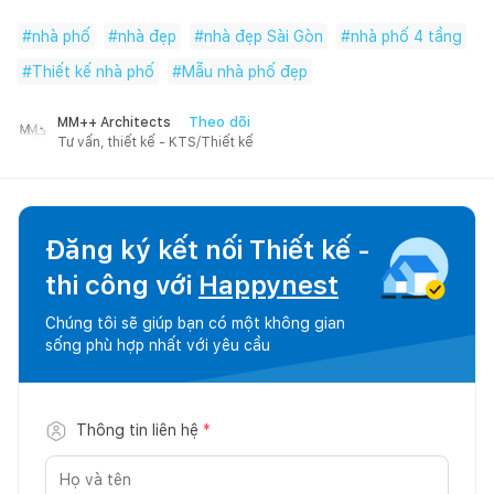
#
nhà phố
#
nhà đẹp
#
nhà đẹp Sài Gòn
#
nhà phố 4 tầng
#
Thiết kế nhà phố
#
Mẫu nhà phố đẹp
Theo dõi
MM++ Architects
Tư vấn, thiết kế - KTS/Thiết kế
Đăng ký kết nối Thiết kế -
thi công với
Happynest
Chúng tôi sẽ giúp bạn có một không gian
sống phù hợp nhất với yêu cầu
Thông tin liên hệ
*