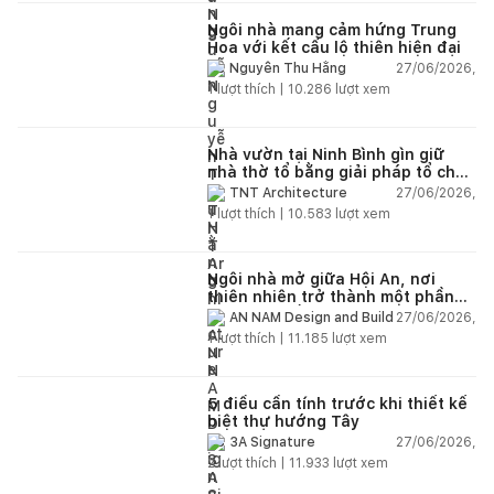
Ngôi nhà mang cảm hứng Trung
Hoa với kết cấu lộ thiên hiện đại
27/06/2026,
Nguyễn Thu Hằng
1
lượt thích |
10.286
lượt xem
Nhà vườn tại Ninh Bình gìn giữ
nhà thờ tổ bằng giải pháp tổ chức
lại không gian
27/06/2026,
TNT Architecture
1
lượt thích |
10.583
lượt xem
Ngôi nhà mở giữa Hội An, nơi
thiên nhiên trở thành một phần
của cuộc sống
27/06/2026,
AN NAM Design and Build
1
lượt thích |
11.185
lượt xem
5 điều cần tính trước khi thiết kế
biệt thự hướng Tây
27/06/2026,
3A Signature
2
lượt thích |
11.933
lượt xem