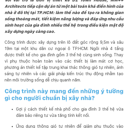
Architects tiếp cận dự án từ một bài toán khá điển hình của
nhà ở đô thị tại TP.HCM: làm thế nào để tạo ra không gian
sống thoáng mát, tiết kiệm năng lượng và đáp ứng nhu cầu
sinh hoạt của gia đình nhiều thế hệ trong điều kiện mật độ
xây dựng ngày càng cao.
Công trình được xây dựng trên lô đất góc rộng 9,5m và sâu
19m tại một khu dân cư ngoại ô TP.HCM. Ngôi nhà 4 tầng
được thiết kế cho gia đình gồm 3 thế hệ cùng sinh sống. Thay
vì phụ thuộc hoàn toàn vào các thiết bị làm mát cơ học,
phương án thiết kế tập trung khai thác thông gió tự nhiên, ánh
sáng tự nhiên và các giải pháp kiến trúc thụ động nhằm tạo
nên môi trường sống dễ chịu quanh năm.
Công trình này mang đến những ý tưởng
gì cho người chuẩn bị xây nhà?
Gợi ý cách thiết kế nhà phố cho gia đình 3 thế hệ vừa
đảm bảo riêng tư vừa tăng tính kết nối.
Ứng dụng thông gió tự nhiên để giảm phụ thuộc vào