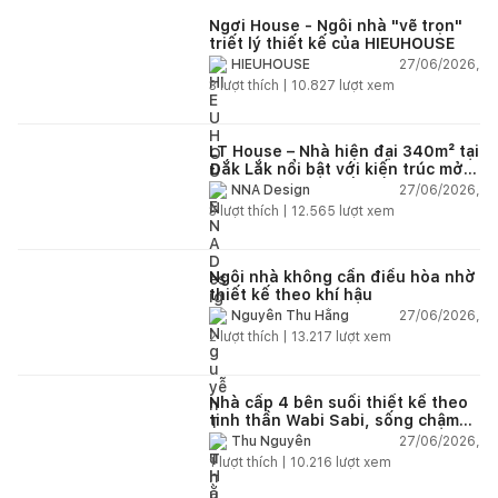
Ngơi House - Ngôi nhà "vẽ trọn"
triết lý thiết kế của HIEUHOUSE
27/06/2026,
HIEUHOUSE
3
lượt thích |
10.827
lượt xem
LT House – Nhà hiện đại 340m² tại
Đắk Lắk nổi bật với kiến trúc mở
và hệ sân vườn kết nối thiên
27/06/2026,
NNA Design
nhiên
3
lượt thích |
12.565
lượt xem
Ngôi nhà không cần điều hòa nhờ
thiết kế theo khí hậu
27/06/2026,
Nguyễn Thu Hằng
2
lượt thích |
13.217
lượt xem
Nhà cấp 4 bên suối thiết kế theo
tinh thần Wabi Sabi, sống chậm
giữa thiên nhiên
27/06/2026,
Thu Nguyễn
1
lượt thích |
10.216
lượt xem