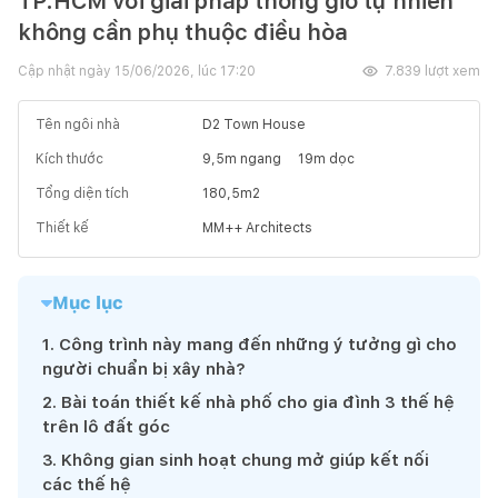
TP.HCM với giải pháp thông gió tự nhiên
không cần phụ thuộc điều hòa
Cập nhật ngày
15/06/2026, lúc 17:20
7.839
lượt xem
Tên ngôi nhà
D2 Town House
Kích thước
9,5
m ngang
19
m dọc
Tổng diện tích
180,5
m2
Thiết kế
MM++ Architects
Mục lục
1
.
Công trình này mang đến những ý tưởng gì cho
người chuẩn bị xây nhà?
2
.
Bài toán thiết kế nhà phố cho gia đình 3 thế hệ
trên lô đất góc
3
.
Không gian sinh hoạt chung mở giúp kết nối
các thế hệ