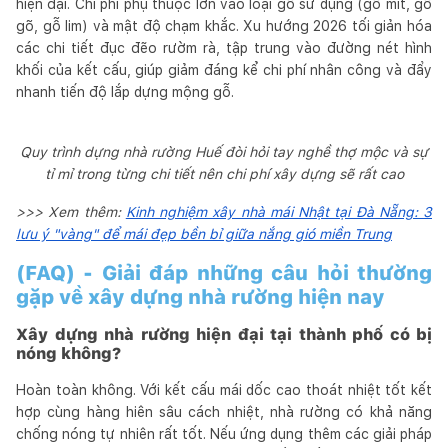
hiện đại. Chi phí phụ thuộc lớn vào loại gỗ sử dụng (gỗ mít, gỗ
gõ, gỗ lim) và mật độ chạm khắc. Xu hướng 2026 tối giản hóa
các chi tiết đục đẽo rườm rà, tập trung vào đường nét hình
khối của kết cấu, giúp giảm đáng kể chi phí nhân công và đẩy
nhanh tiến độ lắp dựng mộng gỗ.
Quy trình dựng nhà rường Huế đòi hỏi tay nghề thợ mộc và sự
tỉ mỉ trong từng chi tiết nên chi phí xây dựng sẽ rất cao
>>> Xem thêm:
Kinh nghiệm xây nhà mái Nhật tại Đà Nẵng: 3
lưu ý "vàng" để mái đẹp bền bỉ giữa nắng gió miền Trung
(FAQ) - Giải đáp những câu hỏi thường
gặp về xây dựng nhà rường hiện nay
Xây dựng nhà rường hiện đại tại thành phố có bị
nóng không?
Hoàn toàn không. Với kết cấu mái dốc cao thoát nhiệt tốt kết
hợp cùng hàng hiên sâu cách nhiệt, nhà rường có khả năng
chống nóng tự nhiên rất tốt. Nếu ứng dụng thêm các giải pháp