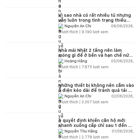
Vì sao nhà có rất nhiều tủ nhưng
vẫn luôn trong tình trạng thiếu
chỗ chứa đồ?
06/06/2026,
Nguyễn An Chi
5
lượt thích |
9.190
lượt xem
Nhà mái Nhật 2 tầng nên làm
móng gì để ở bền và hạn chế nứt
lún?
05/06/2026,
Hoàng Hằng
5
lượt thích |
7.875
lượt xem
Những thiết bị không nên cắm vào
ổ điện kéo dài để tránh quá tải và
chập cháy trong nhà
02/06/2026,
Nguyễn An Chi
9
lượt thích |
3.357
lượt xem
5 quyết định khiến căn hộ mới
nhanh xuống cấp chỉ sau 1 đến 2
năm
01/06/2026,
Nguyễn Thu Hằng
5
lượt thích |
2.778
lượt xem