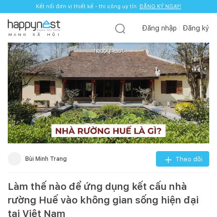
Kết nối đơn vị thiết kế - thi công uy tín.
ĐĂNG KÝ NGAY!
Đăng nhập
Đăng ký
M
Ạ
N
G
X
Ã
H
Ộ
I
Bùi Minh Trang
Theo dõi
Làm thế nào để ứng dụng kết cấu nhà
rường Huế vào không gian sống hiện đại
tại Việt Nam