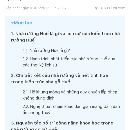
Cập nhật ngày
01/06/2026, lúc 23:37
4.633
lượt xem
Mục lục
1
.
Nhà rường Huế là gì và lịch sử của kiến trúc nhà
rường Huế
1
.
1
.
Nhà rường Huế là gì?
1
.
2
.
Hành trình phát triển của nhà rường Huế qua
các thời kỳ lịch sử
2
.
Chi tiết kết cấu nhà rường và nét tinh hoa
trong kiến trúc nhà gỗ Huế
2
.
1
.
Hệ khung mộng và những quy chuẩn lắp ghép
không dùng đinh
2
.
2
.
Nghệ thuật chạm khắc dân gian mang đậm dấu
ấn phong thủy
3
.
Nguyên tắc bố trí công năng khoa học trong
nhà rường cổ xứ Huế