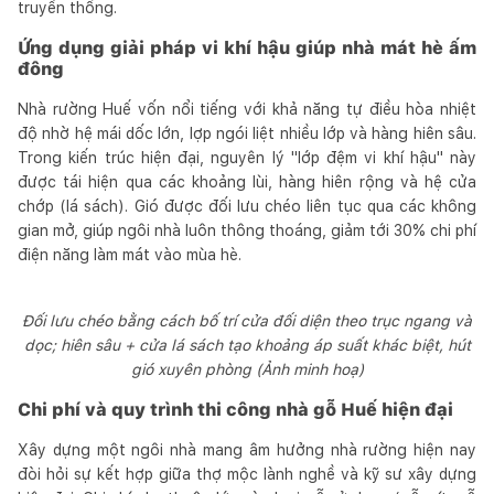
truyền thống.
Ứng dụng giải pháp vi khí hậu giúp nhà mát hè ấm
đông
Nhà rường Huế vốn nổi tiếng với khả năng tự điều hòa nhiệt
độ nhờ hệ mái dốc lớn, lợp ngói liệt nhiều lớp và hàng hiên sâu.
Trong kiến trúc hiện đại, nguyên lý "lớp đệm vi khí hậu" này
được tái hiện qua các khoảng lùi, hàng hiên rộng và hệ cửa
chớp (lá sách). Gió được đối lưu chéo liên tục qua các không
gian mở, giúp ngôi nhà luôn thông thoáng, giảm tới 30% chi phí
điện năng làm mát vào mùa hè.
Đối lưu chéo bằng cách bố trí cửa đối diện theo trục ngang và
dọc; hiên sâu + cửa lá sách tạo khoảng áp suất khác biệt, hút
gió xuyên phòng (Ảnh minh hoạ)
Chi phí và quy trình thi công nhà gỗ Huế hiện đại
Xây dựng một ngôi nhà mang âm hưởng nhà rường hiện nay
đòi hỏi sự kết hợp giữa thợ mộc lành nghề và kỹ sư xây dựng