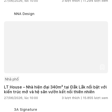
27/06/2026, lúc 10:00
3
lượt thích |
11.294
lượt xem
NNA Design
Nhà phố
LT House – Nhà hiện đại 340m² tại Đắk Lắk nổi bật với
kiến trúc mở và hệ sân vườn kết nối thiên nhiên
27/06/2026, lúc 10:00
3
lượt thích |
15.855
lượt xem
3A Signature