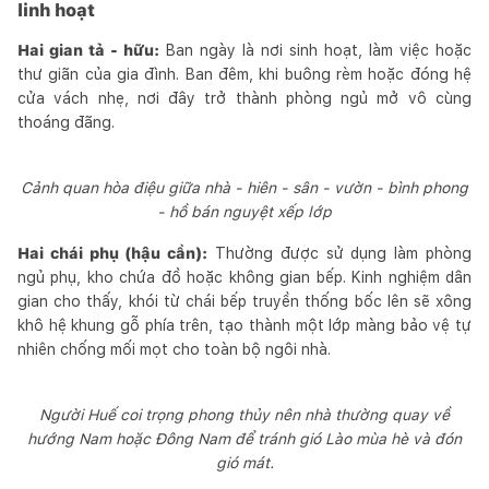
linh hoạt
Hai gian tả - hữu:
Ban ngày là nơi sinh hoạt, làm việc hoặc
thư giãn của gia đình. Ban đêm, khi buông rèm hoặc đóng hệ
cửa vách nhẹ, nơi đây trở thành phòng ngủ mở vô cùng
thoáng đãng.
Cảnh quan hòa điệu giữa nhà - hiên - sân - vườn - bình phong
- hồ bán nguyệt xếp lớp
Hai chái phụ (hậu cần):
Thường được sử dụng làm phòng
ngủ phụ, kho chứa đồ hoặc không gian bếp. Kinh nghiệm dân
gian cho thấy, khói từ chái bếp truyền thống bốc lên sẽ xông
khô hệ khung gỗ phía trên, tạo thành một lớp màng bảo vệ tự
nhiên chống mối mọt cho toàn bộ ngôi nhà.
Người Huế coi trọng phong thủy nên nhà thường quay về
hướng Nam hoặc Đông Nam để tránh gió Lào mùa hè và đón
gió mát.