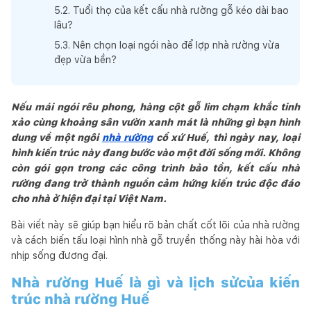
5
.
2
.
Tuổi thọ của kết cấu nhà rường gỗ kéo dài bao
lâu?
5
.
3
.
Nên chọn loại ngói nào để lợp nhà rường vừa
đẹp vừa bền?
Nếu mái ngói rêu phong, hàng cột gỗ lim chạm khắc tinh
xảo cùng khoảng sân vườn xanh mát là những gì bạn hình
dung về một ngôi
nhà rường
cổ xứ Huế, thì ngày nay, loại
hình kiến trúc này đang bước vào một đời sống mới. Không
còn gói gọn trong các công trình bảo tồn, kết cấu nhà
rường đang trở thành nguồn cảm hứng kiến trúc độc đáo
cho nhà ở hiện đại tại Việt Nam.
Bài viết này sẽ giúp bạn hiểu rõ bản chất cốt lõi của nhà rường
và cách biến tấu loại hình nhà gỗ truyền thống này hài hòa với
nhịp sống đương đại.
Nhà rường Huế là gì và lịch sửcủa kiến
trúc nhà rường Huế