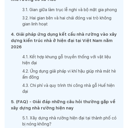
3
.
1
.
Gian giữa làm trục lễ nghi và bộ mặt gia phong
3
.
2
.
Hai gian bên và hai chái đóng vai trò không
gian linh hoạt
4
.
Giải pháp ứng dụng kết cấu nhà rường vào xây
dựng kiến trúc nhà ở hiện đại tại Việt Nam năm
2026
4
.
1
.
Kết hợp khung gỗ truyền thống với vật liệu
hiện đại
4
.
2
.
Ứng dụng giải pháp vi khí hậu giúp nhà mát hè
ấm đông
4
.
3
.
Chi phí và quy trình thi công nhà gỗ Huế hiện
đại
5
.
(FAQ) - Giải đáp những câu hỏi thường gặp về
xây dựng nhà rường hiện nay
5
.
1
.
Xây dựng nhà rường hiện đại tại thành phố có
bị nóng không?