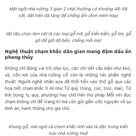
Một ngôi nhà rường 3 gian 2 chái thường có khoảng 48-56
cột, đặt trên đá tảng để chống ẩm (Ảnh minh hoạ)
Vật liệu chọn làm cột là các loại gỗ mít, gỗ kiền kiền, gỗ lim, gỗ
gõ để giữ độ bền, chống mối mọt
Nghệ thuật chạm khắc dân gian mang đậm dấu ấn
phong thủy
Không chỉ đóng vai trò chịu lực, các chi tiết cấu kiện như kèo,
xà, cốn mê của nhà rường cổ còn là những tác phẩm nghệ
thuật. Người nghệ nhân xưa đã thổi hồn vào thớ gỗ qua các
họa tiết chạm khắc tỉ mỉ như Tứ quý (tùng, cúc, trúc, mai), Tứ
linh (long, ly, quy, phượng) hay chữ Hán thư pháp. Mỗi nét đục
chạm không chỉ để trang trí mà còn gửi gắm ước nguyện về sự
bình an, hanh thông cho gia chủ.
Khung gỗ, mái ngói và chạm khắc tinh xảo là đặc trưng kiến
trúc nhà rường Huế