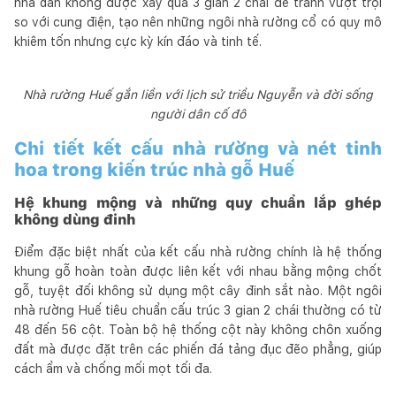
nhà dân không được xây quá 3 gian 2 chái để tránh vượt trội
so với cung điện, tạo nên những ngôi nhà rường cổ có quy mô
khiêm tốn nhưng cực kỳ kín đáo và tinh tế.
Nhà rường Huế gắn liền với lịch sử triều Nguyễn và đời sống
người dân cố đô
Chi tiết kết cấu nhà rường và nét tinh
hoa trong kiến trúc nhà gỗ Huế
Hệ khung mộng và những quy chuẩn lắp ghép
không dùng đinh
Điểm đặc biệt nhất của kết cấu nhà rường chính là hệ thống
khung gỗ hoàn toàn được liên kết với nhau bằng mộng chốt
gỗ, tuyệt đối không sử dụng một cây đinh sắt nào. Một ngôi
nhà rường Huế tiêu chuẩn cấu trúc 3 gian 2 chái thường có từ
48 đến 56 cột. Toàn bộ hệ thống cột này không chôn xuống
đất mà được đặt trên các phiến đá tảng đục đẽo phẳng, giúp
cách ẩm và chống mối mọt tối đa.