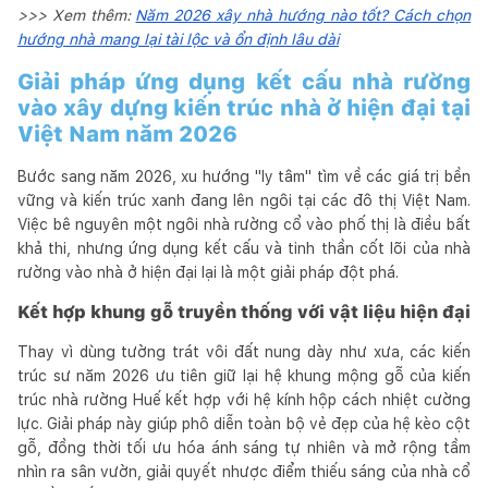
>>> Xem thêm:
Năm 2026 xây nhà hướng nào tốt? Cách chọn
hướng nhà mang lại tài lộc và ổn định lâu dài
Giải pháp ứng dụng kết cấu nhà rường
vào xây dựng kiến trúc nhà ở hiện đại tại
Việt Nam năm 2026
Bước sang năm 2026, xu hướng "ly tâm" tìm về các giá trị bền
vững và kiến trúc xanh đang lên ngôi tại các đô thị Việt Nam.
Việc bê nguyên một ngôi nhà rường cổ vào phố thị là điều bất
khả thi, nhưng ứng dụng kết cấu và tinh thần cốt lõi của nhà
rường vào nhà ở hiện đại lại là một giải pháp đột phá.
Kết hợp khung gỗ truyền thống với vật liệu hiện đại
Thay vì dùng tường trát vôi đất nung dày như xưa, các kiến
trúc sư năm 2026 ưu tiên giữ lại hệ khung mộng gỗ của kiến
trúc nhà rường Huế kết hợp với hệ kính hộp cách nhiệt cường
lực. Giải pháp này giúp phô diễn toàn bộ vẻ đẹp của hệ kèo cột
gỗ, đồng thời tối ưu hóa ánh sáng tự nhiên và mở rộng tầm
nhìn ra sân vườn, giải quyết nhược điểm thiếu sáng của nhà cổ