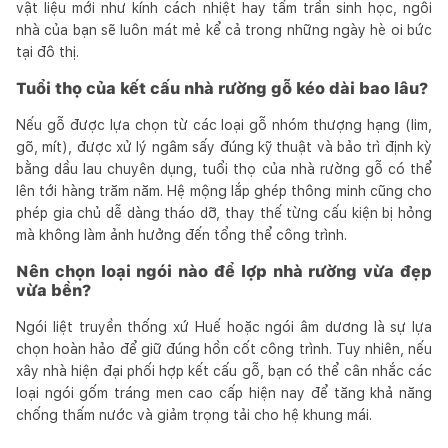
vật liệu mới như kính cách nhiệt hay tấm trần sinh học, ngôi
nhà của bạn sẽ luôn mát mẻ kể cả trong những ngày hè oi bức
tại đô thị.
Tuổi thọ của kết cấu nhà rường gỗ kéo dài bao lâu?
Nếu gỗ được lựa chọn từ các loại gỗ nhóm thượng hạng (lim,
gõ, mít), được xử lý ngâm sấy đúng kỹ thuật và bảo trì định kỳ
bằng dầu lau chuyên dụng, tuổi thọ của nhà rường gỗ có thể
lên tới hàng trăm năm. Hệ mộng lắp ghép thông minh cũng cho
phép gia chủ dễ dàng tháo dỡ, thay thế từng cấu kiện bị hỏng
mà không làm ảnh hưởng đến tổng thể công trình.
Nên chọn loại ngói nào để lợp nhà rường vừa đẹp
vừa bền?
Ngói liệt truyền thống xứ Huế hoặc ngói âm dương là sự lựa
chọn hoàn hảo để giữ đúng hồn cốt công trình. Tuy nhiên, nếu
xây nhà hiện đại phối hợp kết cấu gỗ, bạn có thể cân nhắc các
loại ngói gốm tráng men cao cấp hiện nay để tăng khả năng
chống thấm nước và giảm trọng tải cho hệ khung mái.