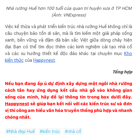
Nhà rường Huế hơn 100 tuổi của quan tri huyện xưa ở TP HCM
(Ảnh: VNExpress)
Việc kế thừa và phát triển kiến trúc nhà rường Huế không chỉ là
câu chuyện bảo tồn di sản, mà là tìm kiếm một giải pháp sống
xanh, bền vững và đậm đà bản sắc Việt giữa dòng chảy hiện
đại. Bạn có thể tìm đọc thêm các kinh nghiệm cải tạo nhà cổ
và các xu hướng thiết kế độc đáo khác tại chuyên mục
Kho
kiến thức
của
Happynest
.
Tổng hợp
Nếu bạn đang ấp ủ dự định xây dựng một ngôi nhà rường
cách tân hay ứng dụng kết cấu nhà gỗ vào không gian
sống của mình, hãy để lại thông tin trong box dưới đây.
Happynest
sẽ giúp bạn kết nối với các kiến trúc sư và đơn
vị thi công am hiểu văn hóa truyền thống phù hợp và nhanh
chóng nhất.
#
Nhà đẹp Huế
#
kiến trúc
#
nhà cổ