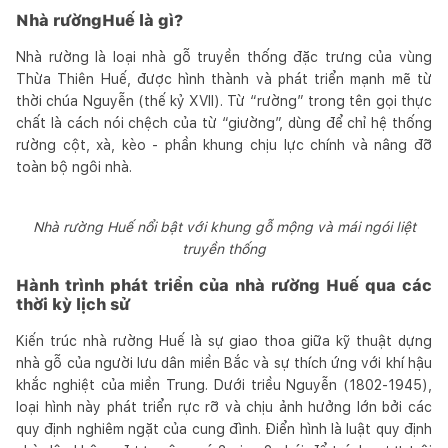
Nhà rườngHuế là gì?
Nhà rường là loại nhà gỗ truyền thống đặc trưng của vùng
Thừa Thiên Huế, được hình thành và phát triển mạnh mẽ từ
thời chúa Nguyễn (thế kỷ XVII). Từ “rường” trong tên gọi thực
chất là cách nói chệch của từ “giường”, dùng để chỉ hệ thống
rường cột, xà, kèo - phần khung chịu lực chính và nâng đỡ
toàn bộ ngôi nhà.
Nhà rường Huế nổi bật với khung gỗ mộng và mái ngói liệt
truyền thống
Hành trình phát triển của nhà rường Huế qua các
thời kỳ lịch sử
Kiến trúc nhà rường Huế là sự giao thoa giữa kỹ thuật dựng
nhà gỗ của người lưu dân miền Bắc và sự thích ứng với khí hậu
khắc nghiệt của miền Trung. Dưới triều Nguyễn (1802-1945),
loại hình này phát triển rực rỡ và chịu ảnh hưởng lớn bởi các
quy định nghiêm ngặt của cung đình. Điển hình là luật quy định