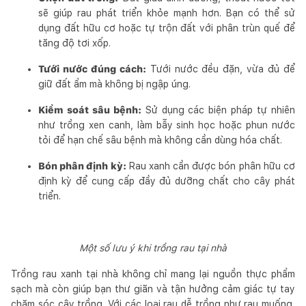
sẽ giúp rau phát triển khỏe mạnh hơn. Bạn có thể sử
dụng đất hữu cơ hoặc tự trộn đất với phân trùn quế để
tăng độ tơi xốp.
Tưới nước đúng cách:
Tưới nước đều đặn, vừa đủ để
giữ đất ẩm mà không bị ngập úng.
Kiểm soát sâu bệnh:
Sử dụng các biện pháp tự nhiên
như trồng xen canh, làm bẫy sinh học hoặc phun nước
tỏi để hạn chế sâu bệnh mà không cần dùng hóa chất.
Bón phân định kỳ:
Rau xanh cần được bón phân hữu cơ
định kỳ để cung cấp đầy đủ dưỡng chất cho cây phát
triển.
Một số lưu ý khi trồng rau tại nhà
Trồng rau xanh tại nhà không chỉ mang lại nguồn thực phẩm
sạch mà còn giúp bạn thư giãn và tận hưởng cảm giác tự tay
chăm sóc cây trồng. Với các loại rau dễ trồng như rau muống,