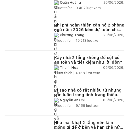
chi tiết từng hạng mục
20/06/2026,
Quân Hoàng
9
lượt thích |
9.402
lượt xem
Chi phí hoàn thiện căn hộ 2 phòng
ngủ năm 2026 kèm dự toán chi
tiết và ví dụ thực tế
20/06/2026,
Phương Trang
5
lượt thích |
10.213
lượt xem
Xây nhà 2 tầng không đổ cột có
an toàn và tiết kiệm như lời đồn?
06/06/2026,
Thanh Hoa
2
lượt thích |
4.188
lượt xem
Vì sao nhà có rất nhiều tủ nhưng
vẫn luôn trong tình trạng thiếu
chỗ chứa đồ?
06/06/2026,
Nguyễn An Chi
5
lượt thích |
9.189
lượt xem
Nhà mái Nhật 2 tầng nên làm
móng gì để ở bền và hạn chế nứt