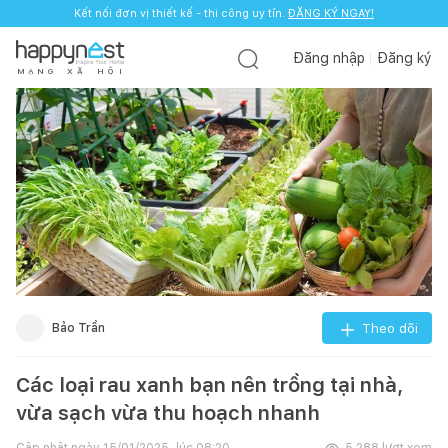
Kết nối đơn vị thiết kế - thi công uy tín.
ĐĂNG KÝ NGAY!
Đăng nhập
Đăng ký
M
Ạ
N
G
X
Ã
H
Ộ
I
Bảo Trần
Theo dõi
Các loại rau xanh bạn nên trồng tại nhà,
vừa sạch vừa thu hoạch nhanh
Cập nhật ngày
15/01/2025, lúc 08:20
5.288
lượt xem