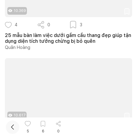
10.369
4
0
3
25 mẫu bàn làm việc dưới gầm cầu thang đẹp giúp tận
dụng diện tích tưởng chừng bị bỏ quên
Quân Hoàng
Kết nối thiết kế, thi công
Mua sắm hoàn thiện nhà
10.617
4
0
2
5
6
0