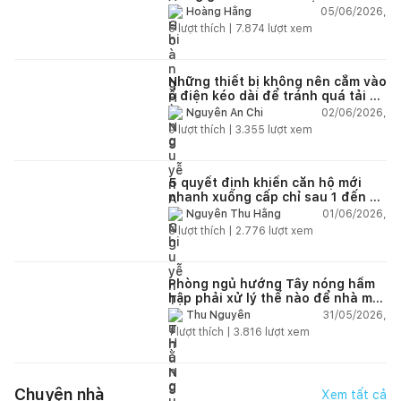
lún?
05/06/2026,
Hoàng Hằng
5
lượt thích |
7.874
lượt xem
Những thiết bị không nên cắm vào
ổ điện kéo dài để tránh quá tải và
chập cháy trong nhà
02/06/2026,
Nguyễn An Chi
9
lượt thích |
3.355
lượt xem
5 quyết định khiến căn hộ mới
nhanh xuống cấp chỉ sau 1 đến 2
năm
01/06/2026,
Nguyễn Thu Hằng
5
lượt thích |
2.776
lượt xem
Phòng ngủ hướng Tây nóng hầm
hập phải xử lý thế nào để nhà mát
hơn?
31/05/2026,
Thu Nguyễn
1
lượt thích |
3.816
lượt xem
Chuyện nhà
Xem tất cả