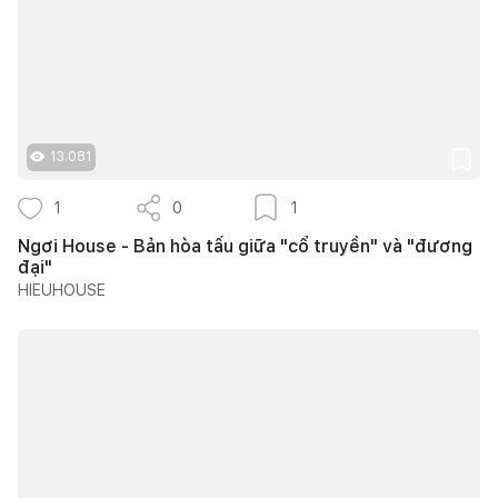
13.081
1
0
1
Ngơi House - Bản hòa tấu giữa "cổ truyền" và "đương
đại"
HIEUHOUSE