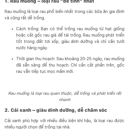
1. Rau muống – loại rau "dễ tính" nhất
Rau muống là loại rau phổ biến nhất trong các bữa ăn gia đình
và cũng rất dễ trồng.
Cách trồng: Bạn có thể trồng rau muống từ hạt giống
hoặc cắt gốc rau già để tái trồng. Rau muống phát triển
tốt trong đất tơi xốp, giàu dinh dưỡng và chỉ cần tưới
nước hàng ngày.
Thời gian thu hoạch: Sau khoảng 20-25 ngày, rau muống
đã sẵn sàng để thu hoạch. Chỉ cần cắt phần trên, gốc
rau vẫn tiếp tục mọc mầm mới.
Rau muống là loại rau quen thuộc, dễ trồng và phát triển rất
nhanh
2. Cải xanh – giàu dinh dưỡng, dễ chăm sóc
Cải xanh phù hợp với nhiều điều kiện khí hậu, là loại rau được
nhiều người chọn để trồng tại nhà.