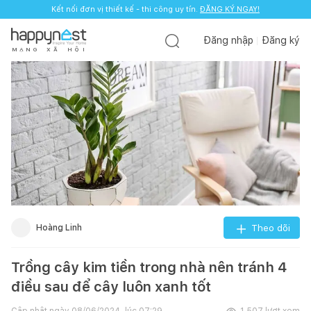
Kết nối đơn vị thiết kế - thi công uy tín.
ĐĂNG KÝ NGAY!
Đăng nhập
Đăng ký
M
Ạ
N
G
X
Ã
H
Ộ
I
Hoàng Linh
Theo dõi
Trồng cây kim tiền trong nhà nên tránh 4
điều sau để cây luôn xanh tốt
Cập nhật ngày
08/06/2024, lúc 07:29
1.507
lượt xem