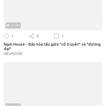
13.084
1
0
1
Ngơi House - Bản hòa tấu giữa "cổ truyền" và "đương
đại"
HIEUHOUSE