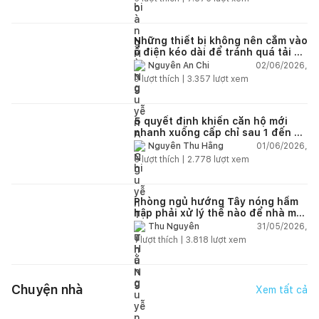
Những thiết bị không nên cắm vào
ổ điện kéo dài để tránh quá tải và
chập cháy trong nhà
02/06/2026,
Nguyễn An Chi
9
lượt thích |
3.357
lượt xem
5 quyết định khiến căn hộ mới
nhanh xuống cấp chỉ sau 1 đến 2
năm
01/06/2026,
Nguyễn Thu Hằng
5
lượt thích |
2.778
lượt xem
Phòng ngủ hướng Tây nóng hầm
hập phải xử lý thế nào để nhà mát
hơn?
31/05/2026,
Thu Nguyễn
1
lượt thích |
3.818
lượt xem
Chuyện nhà
Xem tất cả