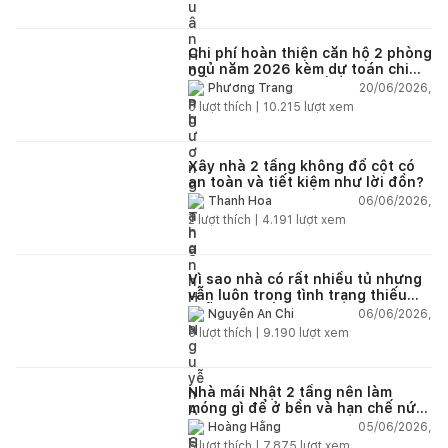
Chi phí hoàn thiện căn hộ 2 phòng
ngủ năm 2026 kèm dự toán chi
tiết và ví dụ thực tế
20/06/2026,
Phương Trang
5
lượt thích |
10.215
lượt xem
Xây nhà 2 tầng không đổ cột có
an toàn và tiết kiệm như lời đồn?
06/06/2026,
Thanh Hoa
2
lượt thích |
4.191
lượt xem
Vì sao nhà có rất nhiều tủ nhưng
vẫn luôn trong tình trạng thiếu
chỗ chứa đồ?
06/06/2026,
Nguyễn An Chi
5
lượt thích |
9.190
lượt xem
Nhà mái Nhật 2 tầng nên làm
móng gì để ở bền và hạn chế nứt
lún?
05/06/2026,
Hoàng Hằng
5
lượt thích |
7.875
lượt xem