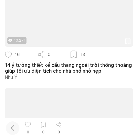
10.271
16
0
13
Kết nối thiết kế, thi công
14 ý tưởng thiết kế cầu thang ngoài trời thông thoáng
giúp tối ưu diện tích cho nhà phố nhỏ hẹp
Như Ý
Mua sắm hoàn thiện nhà
0
0
0