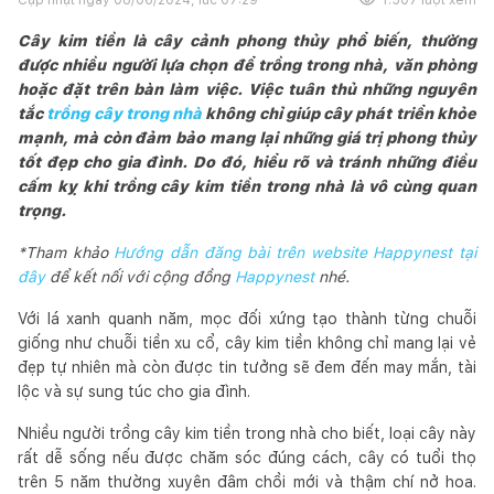
Cây kim tiền là cây cảnh phong thủy phổ biến, thường
được nhiều người lựa chọn để trồng trong nhà, văn phòng
hoặc đặt trên bàn làm việc. Việc tuân thủ những nguyên
tắc
trồng cây trong nhà
không chỉ giúp cây phát triển khỏe
mạnh, mà còn đảm bảo mang lại những giá trị phong thủy
tốt đẹp cho gia đình. Do đó, hiểu rõ và tránh những điều
cấm kỵ khi
trồng cây kim tiền trong nhà
là vô cùng quan
trọng.
*Tham khảo
Hướng dẫn đăng bài trên website Happynest tại
đây
để kết nối với cộng đồng
Happynest
nhé.
Với lá xanh quanh năm, mọc đối xứng tạo thành từng chuỗi
giống như chuỗi tiền xu cổ, cây kim tiền không chỉ mang lại vẻ
đẹp tự nhiên mà còn được tin tưởng sẽ đem đến may mắn, tài
lộc và sự sung túc cho gia đình.
Nhiều người trồng cây kim tiền trong nhà cho biết, loại cây này
rất dễ sống nếu được chăm sóc đúng cách, cây có tuổi thọ
trên 5 năm thường xuyên đâm chồi mới và thậm chí nở hoa.