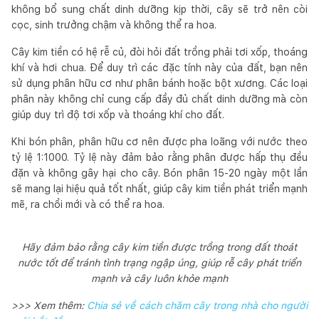
không bổ sung chất dinh dưỡng kịp thời, cây sẽ trở nên còi
cọc, sinh trưởng chậm và không thể ra hoa.
Cây kim tiền có hệ rễ củ, đòi hỏi đất trồng phải tơi xốp, thoáng
khí và hơi chua. Để duy trì các đặc tính này của đất, bạn nên
sử dụng phân hữu cơ như phân bánh hoặc bột xương. Các loại
phân này không chỉ cung cấp đầy đủ chất dinh dưỡng mà còn
giúp duy trì độ tơi xốp và thoáng khí cho đất.
Khi bón phân, phân hữu cơ nên được pha loãng với nước theo
tỷ lệ 1:1000. Tỷ lệ này đảm bảo rằng phân được hấp thụ đều
đặn và không gây hại cho cây. Bón phân 15-20 ngày một lần
sẽ mang lại hiệu quả tốt nhất, giúp cây kim tiền phát triển mạnh
mẽ, ra chồi mới và có thể ra hoa.
Hãy đảm bảo rằng cây kim tiền được trồng trong đất thoát
nước tốt để tránh tình trạng ngập úng, giúp rễ cây phát triển
mạnh và cây luôn khỏe mạnh
>>> Xem thêm:
Chia sẻ về cách chăm cây trong nhà cho người