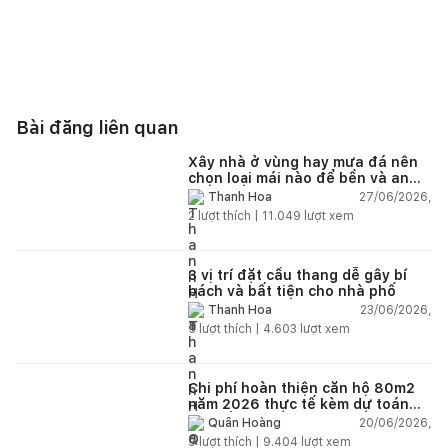
Bài đăng liên quan
Xây nhà ở vùng hay mưa đá nên
chọn loại mái nào để bền và an
toàn?
27/06/2026,
Thanh Hoa
2
lượt thích |
11.049
lượt xem
3 vị trí đặt cầu thang dễ gây bí
bách và bất tiện cho nhà phố
23/06/2026,
Thanh Hoa
5
lượt thích |
4.603
lượt xem
Chi phí hoàn thiện căn hộ 80m2
năm 2026 thực tế kèm dự toán
chi tiết từng hạng mục
20/06/2026,
Quân Hoàng
9
lượt thích |
9.404
lượt xem