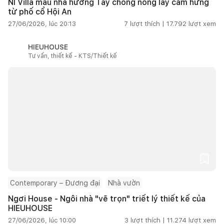
NI Villa mẫu nhà hướng Tây chống nóng lấy cảm hứng
từ phố cổ Hội An
27/06/2026, lúc 20:13
7
lượt thích |
17.792
lượt xem
HIEUHOUSE
Tư vấn, thiết kế - KTS/Thiết kế
Contemporary – Đương đại
Nhà vườn
Ngơi House - Ngôi nhà "vẽ trọn" triết lý thiết kế của
HIEUHOUSE
27/06/2026, lúc 10:00
3
lượt thích |
11.274
lượt xem