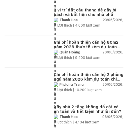
3 vị trí đặt cầu thang dễ gây bí
bách và bất tiện cho nhà phố
23/06/2026,
Thanh Hoa
5
lượt thích |
4.600
lượt xem
Chi phí hoàn thiện căn hộ 80m2
năm 2026 thực tế kèm dự toán
chi tiết từng hạng mục
20/06/2026,
Quân Hoàng
9
lượt thích |
9.400
lượt xem
Chi phí hoàn thiện căn hộ 2 phòng
ngủ năm 2026 kèm dự toán chi
tiết và ví dụ thực tế
20/06/2026,
Phương Trang
5
lượt thích |
10.209
lượt xem
Xây nhà 2 tầng không đổ cột có
an toàn và tiết kiệm như lời đồn?
06/06/2026,
Thanh Hoa
2
lượt thích |
4.184
lượt xem