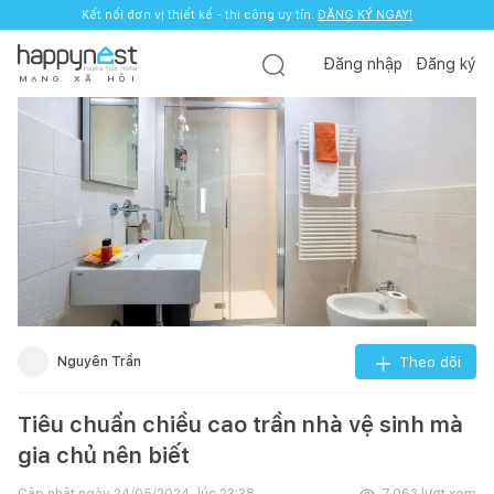
Kết nối đơn vị thiết kế - thi công uy tín.
ĐĂNG KÝ NGAY!
Đăng nhập
Đăng ký
M
Ạ
N
G
X
Ã
H
Ộ
I
Nguyên Trần
Theo dõi
Tiêu chuẩn chiều cao trần nhà vệ sinh mà
gia chủ nên biết
Cập nhật ngày
24/05/2024, lúc 23:38
7.062
lượt xem