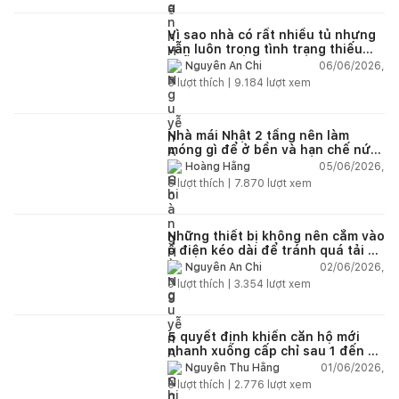
Vì sao nhà có rất nhiều tủ nhưng
vẫn luôn trong tình trạng thiếu
chỗ chứa đồ?
06/06/2026,
Nguyễn An Chi
5
lượt thích |
9.184
lượt xem
Nhà mái Nhật 2 tầng nên làm
móng gì để ở bền và hạn chế nứt
lún?
05/06/2026,
Hoàng Hằng
5
lượt thích |
7.870
lượt xem
Những thiết bị không nên cắm vào
ổ điện kéo dài để tránh quá tải và
chập cháy trong nhà
02/06/2026,
Nguyễn An Chi
9
lượt thích |
3.354
lượt xem
5 quyết định khiến căn hộ mới
nhanh xuống cấp chỉ sau 1 đến 2
năm
01/06/2026,
Nguyễn Thu Hằng
5
lượt thích |
2.776
lượt xem