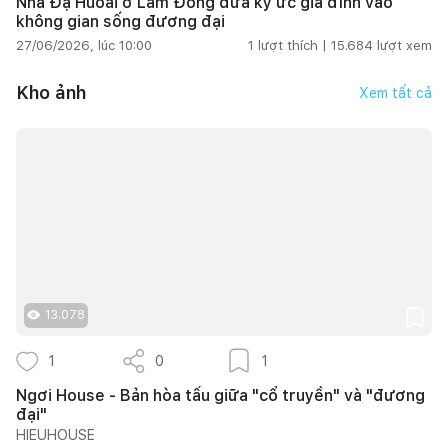
Nhà Đạ Huoai ở Lâm Đồng đưa ký ức gia đình vào
không gian sống đương đại
27/06/2026, lúc 10:00
1
lượt thích |
15.684
lượt xem
Kho ảnh
Xem tất cả
13.078
1
0
1
Ngơi House - Bản hòa tấu giữa "cổ truyền" và "đương
đại"
HIEUHOUSE