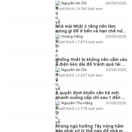
chỗ chứa đồ?
06/06/2026,
Nguyễn An Chi
5
lượt thích |
9.190
lượt xem
Nhà mái Nhật 2 tầng nên làm
móng gì để ở bền và hạn chế nứt
lún?
05/06/2026,
Hoàng Hằng
5
lượt thích |
7.875
lượt xem
Những thiết bị không nên cắm vào
ổ điện kéo dài để tránh quá tải và
chập cháy trong nhà
02/06/2026,
Nguyễn An Chi
9
lượt thích |
3.357
lượt xem
5 quyết định khiến căn hộ mới
nhanh xuống cấp chỉ sau 1 đến 2
năm
01/06/2026,
Nguyễn Thu Hằng
5
lượt thích |
2.778
lượt xem
Phòng ngủ hướng Tây nóng hầm
hập phải xử lý thế nào để nhà mát