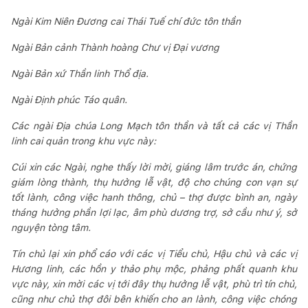
Ngài Kim Niên Đương cai Thái Tuế chí đức tôn thần
Ngài Bản cảnh Thành hoàng Chư vị Đại vương
Ngài Bản xứ Thần linh Thổ địa.
Ngài Định phúc Táo quân.
Các ngài Địa chúa Long Mạch tôn thần và tất cả các vị Thần
linh cai quản trong khu vực này:
Cúi xin các Ngài, nghe thấy lời mời, giáng lâm trước án, chứng
giám lòng thành, thụ hưởng lễ vật, độ cho chúng con vạn sự
tốt lành, công việc hanh thông, chủ – thợ được bình an, ngày
tháng hưởng phần lợi lạc, âm phù dương trợ, sở cầu như ý, sở
nguyện tòng tâm.
Tín chủ lại xin phổ cáo với các vị Tiểu chủ, Hậu chủ và các vị
Hương linh, các hồn y thảo phụ mộc, phảng phất quanh khu
vực này, xin mời các vị tới đây thụ hưởng lễ vật, phù trì tín chủ,
cũng như chủ thợ đôi bên khiến cho an lành, công việc chóng