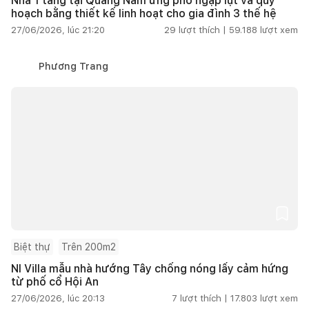
Nhà 1 tầng tại Quảng Nam ứng phó ngập lụt và quy
hoạch bằng thiết kế linh hoạt cho gia đình 3 thế hệ
27/06/2026, lúc 21:20
29
lượt thích |
59.188
lượt xem
Phương Trang
Biệt thự
Trên 200m2
NI Villa mẫu nhà hướng Tây chống nóng lấy cảm hứng
từ phố cổ Hội An
27/06/2026, lúc 20:13
7
lượt thích |
17.803
lượt xem