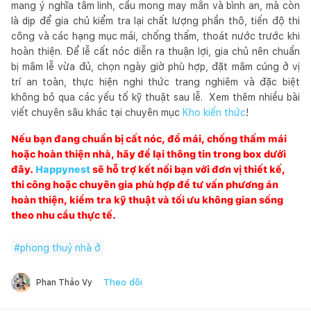
mang ý nghĩa tâm linh, cầu mong may mắn và bình an, mà còn
là dịp để gia chủ kiểm tra lại chất lượng phần thô, tiến độ thi
công và các hạng mục mái, chống thấm, thoát nước trước khi
hoàn thiện. Để lễ cất nóc diễn ra thuận lợi, gia chủ nên chuẩn
bị mâm lễ vừa đủ, chọn ngày giờ phù hợp, đặt mâm cúng ở vị
trí an toàn, thực hiện nghi thức trang nghiêm và đặc biệt
không bỏ qua các yếu tố kỹ thuật sau lễ. Xem thêm nhiều bài
viết chuyên sâu khác tại chuyên mục
Kho kiến thức
!
Nếu bạn đang chuẩn bị cất nóc, đổ mái, chống thấm mái
hoặc hoàn thiện nhà, hãy để lại thông tin trong box dưới
đây.
Happynest
sẽ hỗ trợ kết nối bạn với đơn vị thiết kế,
thi công hoặc chuyên gia phù hợp để tư vấn phương án
hoàn thiện, kiểm tra kỹ thuật và tối ưu không gian sống
theo nhu cầu thực tế.
#
phong thuỷ nhà ở
Theo dõi
Phan Thảo Vy