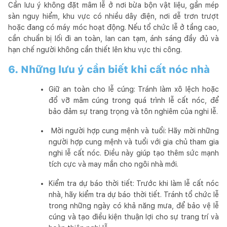
Cần lưu ý không đặt mâm lễ ở nơi bừa bộn vật liệu, gần mép
sàn nguy hiểm, khu vực có nhiều dây điện, nơi dễ trơn trượt
hoặc đang có máy móc hoạt động. Nếu tổ chức lễ ở tầng cao,
cần chuẩn bị lối đi an toàn, lan can tạm, ánh sáng đầy đủ và
hạn chế người không cần thiết lên khu vực thi công.
6. Những lưu ý cần biết khi cất nóc nhà
Giữ an toàn cho lễ cúng: Tránh làm xô lệch hoặc
đổ vỡ mâm cúng trong quá trình lễ cất nóc, để
bảo đảm sự trang trọng và tôn nghiêm của nghi lễ.
Mời người hợp cung mệnh và tuổi: Hãy mời những
người hợp cung mệnh và tuổi với gia chủ tham gia
nghi lễ cất nóc. Điều này giúp tạo thêm sức mạnh
tích cực và may mắn cho ngôi nhà mới.
Kiểm tra dự báo thời tiết: Trước khi làm lễ cất nóc
nhà, hãy kiểm tra dự báo thời tiết. Tránh tổ chức lễ
trong những ngày có khả năng mưa, để bảo vệ lễ
cúng và tạo điều kiện thuận lợi cho sự trang trí và