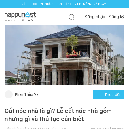
Kết nối đơn vị thiết kế - thi công uy tín.
ĐĂNG KÝ NGAY!
Đăng nhập
Đăng ký
M
Ạ
N
G
X
Ã
H
Ộ
I
Phan Thảo Vy
Theo dõi
Cất nóc nhà là gì? Lễ cất nóc nhà gồm
những gì và thủ tục cần biết
Cập nhật ngày
03/06/2026, lúc 11:45
55.780
lượt xem