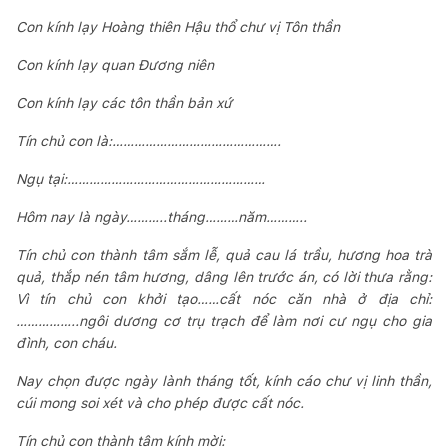
Con kính lạy Hoàng thiên Hậu thổ chư vị Tôn thần
Con kính lạy quan Đương niên
Con kính lạy các tôn thần bản xứ
Tín chủ con là:……………………………………….
Ngụ tại:………………………………………………
Hôm nay là ngày………..tháng………năm………..
Tín chủ con thành tâm sắm lễ, quả cau lá trầu, hương hoa trà
quả, thắp nén tâm hương, dâng lên trước án, có lời thưa rằng:
Vì tín chủ con khởi tạo……cất nóc căn nhà ở địa chỉ:
……………..ngôi dương cơ trụ trạch để làm nơi cư ngụ cho gia
đình, con cháu.
Nay chọn được ngày lành tháng tốt, kính cáo chư vị linh thần,
cúi mong soi xét và cho phép được cất nóc.
Tín chủ con thành tâm kính mời: