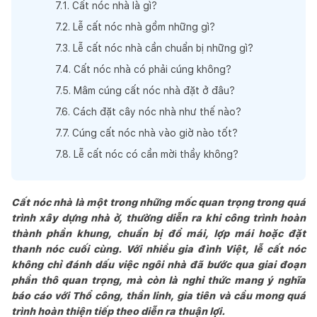
7
.
1
.
Cất nóc nhà là gì?
7
.
2
.
Lễ cất nóc nhà gồm những gì?
7
.
3
.
Lễ cất nóc nhà cần chuẩn bị những gì?
7
.
4
.
Cất nóc nhà có phải cúng không?
7
.
5
.
Mâm cúng cất nóc nhà đặt ở đâu?
7
.
6
.
Cách đặt cây nóc nhà như thế nào?
7
.
7
.
Cúng cất nóc nhà vào giờ nào tốt?
7
.
8
.
Lễ cất nóc có cần mời thầy không?
Cất nóc nhà là một trong những mốc quan trọng trong quá
trình xây dựng nhà ở, thường diễn ra khi công trình hoàn
thành phần khung, chuẩn bị đổ mái, lợp mái hoặc đặt
thanh nóc cuối cùng. Với nhiều gia đình Việt, lễ cất nóc
không chỉ đánh dấu việc ngôi nhà đã bước qua giai đoạn
phần thô quan trọng, mà còn là nghi thức mang ý nghĩa
báo cáo với Thổ công, thần linh, gia tiên và cầu mong quá
trình hoàn thiện tiếp theo diễn ra thuận lợi.