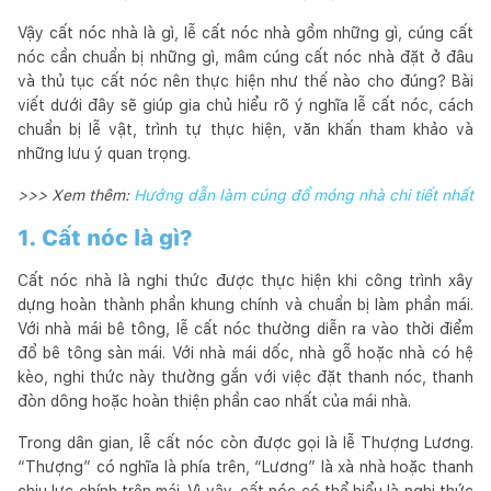
Vậy cất nóc nhà là gì, lễ cất nóc nhà gồm những gì, cúng cất
nóc cần chuẩn bị những gì, mâm cúng cất nóc nhà đặt ở đâu
và thủ tục cất nóc nên thực hiện như thế nào cho đúng? Bài
viết dưới đây sẽ giúp gia chủ hiểu rõ ý nghĩa lễ cất nóc, cách
chuẩn bị lễ vật, trình tự thực hiện, văn khấn tham khảo và
những lưu ý quan trọng.
>>> Xem thêm:
Hướng dẫn làm cúng đổ móng nhà chi tiết nhất
1. Cất nóc là gì?
Cất nóc nhà là nghi thức được thực hiện khi công trình xây
dựng hoàn thành phần khung chính và chuẩn bị làm phần mái.
Với nhà mái bê tông, lễ cất nóc thường diễn ra vào thời điểm
đổ bê tông sàn mái. Với nhà mái dốc, nhà gỗ hoặc nhà có hệ
kèo, nghi thức này thường gắn với việc đặt thanh nóc, thanh
đòn dông hoặc hoàn thiện phần cao nhất của mái nhà.
Trong dân gian, lễ cất nóc còn được gọi là lễ Thượng Lương.
“Thượng” có nghĩa là phía trên, “Lương” là xà nhà hoặc thanh
chịu lực chính trên mái. Vì vậy, cất nóc có thể hiểu là nghi thức