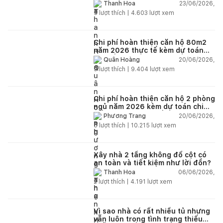
23/06/2026,
Thanh Hoa
5
lượt thích |
4.603
lượt xem
Chi phí hoàn thiện căn hộ 80m2
năm 2026 thực tế kèm dự toán
chi tiết từng hạng mục
20/06/2026,
Quân Hoàng
9
lượt thích |
9.404
lượt xem
Chi phí hoàn thiện căn hộ 2 phòng
ngủ năm 2026 kèm dự toán chi
tiết và ví dụ thực tế
20/06/2026,
Phương Trang
5
lượt thích |
10.215
lượt xem
Xây nhà 2 tầng không đổ cột có
an toàn và tiết kiệm như lời đồn?
06/06/2026,
Thanh Hoa
2
lượt thích |
4.191
lượt xem
Vì sao nhà có rất nhiều tủ nhưng
vẫn luôn trong tình trạng thiếu