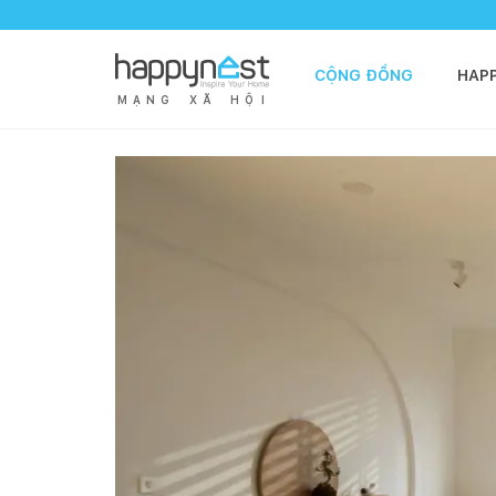
CỘNG ĐỒNG
HAP
M
Ạ
N
G
X
Ã
H
Ộ
I