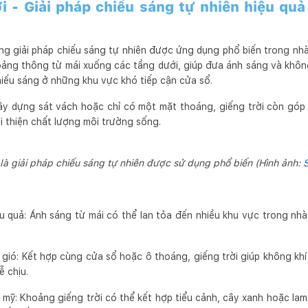
ời - Giải pháp chiếu sáng tự nhiên hiệu qu
ững giải pháp chiếu sáng tự nhiên được ứng dụng phổ biến trong nh
hoảng thông từ mái xuống các tầng dưới, giúp đưa ánh sáng và không
hiếu sáng ở những khu vực khó tiếp cận cửa sổ.
ây dựng sát vách hoặc chỉ có một mặt thoáng, giếng trời còn góp 
i thiện chất lượng môi trường sống.
 là giải pháp chiếu sáng tự nhiên được sử dụng phổ biến (Hình ảnh:
ệu quả: Ánh sáng từ mái có thể lan tỏa đến nhiều khu vực trong nh
gió: Kết hợp cùng cửa sổ hoặc ô thoáng, giếng trời giúp không khí 
 chịu.
m mỹ: Khoảng giếng trời có thể kết hợp tiểu cảnh, cây xanh hoặc la