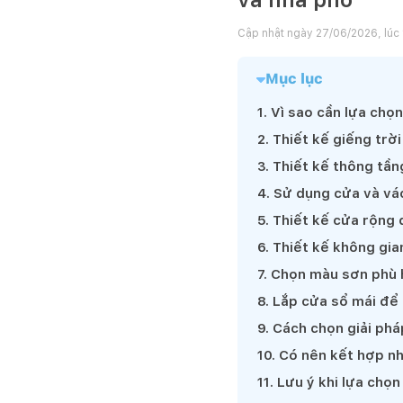
Cập nhật ngày
27/06/2026, lúc
Mục lục
1
.
Vì sao cần lựa chọn
2
.
Thiết kế giếng trời
3
.
Thiết kế thông tần
4
.
Sử dụng cửa và vác
5
.
Thiết kế cửa rộng 
6
.
Thiết kế không gia
7
.
Chọn màu sơn phù h
8
.
Lắp cửa sổ mái để
9
.
Cách chọn giải phá
10
.
Có nên kết hợp nh
11
.
Lưu ý khi lựa chọn