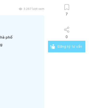
3.267
lượt xem
7
0
nhà phố
ng
Đăng ký tư vấn