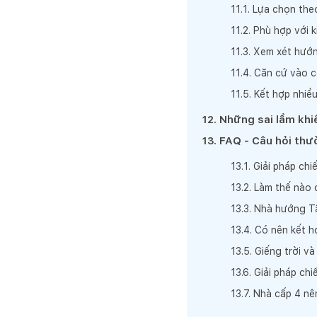
11
.
1
.
Lựa chọn theo
11
.
2
.
Phù hợp với k
11
.
3
.
Xem xét hướng
11
.
4
.
Căn cứ vào c
11
.
5
.
Kết hợp nhiều
12
.
Những sai lầm khiế
13
.
FAQ - Câu hỏi thư
13
.
1
.
Giải pháp chi
13
.
2
.
Làm thế nào 
13
.
3
.
Nhà hướng Tâ
13
.
4
.
Có nên kết h
13
.
5
.
Giếng trời v
13
.
6
.
Giải pháp chi
13
.
7
.
Nhà cấp 4 nên