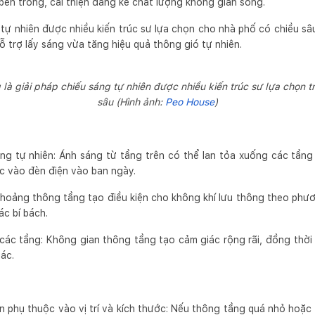
bên trong, cải thiện đáng kể chất lượng không gian sống.
 tự nhiên được nhiều kiến trúc sư lựa chọn cho nhà phố có chiều s
ỗ trợ lấy sáng vừa tăng hiệu quả thông gió tự nhiên.
 là giải pháp chiếu sáng tự nhiên được nhiều kiến trúc sư lựa chọn 
sâu (Hình ảnh:
Peo House
)
ng tự nhiên: Ánh sáng từ tầng trên có thể lan tỏa xuống các tầng
c vào đèn điện vào ban ngày.
 Khoảng thông tầng tạo điều kiện cho không khí lưu thông theo phư
c bí bách.
 các tầng: Không gian thông tầng tạo cảm giác rộng rãi, đồng thời
iác.
 phụ thuộc vào vị trí và kích thước: Nếu thông tầng quá nhỏ hoặc 