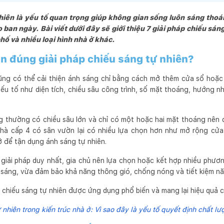
hiên là yếu tố quan trọng giúp không gian sống luôn sáng tho
 ban ngày. Bài viết dưới đây sẽ giới thiệu 7 giải pháp chiếu sán
hố và nhiều loại hình nhà ở khác.
ọn đúng giải pháp chiếu sáng tự nhiên?
ng có thể cải thiện ánh sáng chỉ bằng cách mở thêm cửa sổ hoặc l
ếu tố như diện tích, chiều sâu công trình, số mặt thoáng, hướng nh
g thường có chiều sâu lớn và chỉ có một hoặc hai mặt thoáng nên d
nhà cấp 4 có sân vườn lại có nhiều lựa chọn hơn như mở rộng cửa 
 để tận dụng ánh sáng tự nhiên.
 giải pháp duy nhất, gia chủ nên lựa chọn hoặc kết hợp nhiều phươ
 sáng, vừa đảm bảo khả năng thông gió, chống nóng và tiết kiệm nă
 chiếu sáng tự nhiên được ứng dụng phổ biến và mang lại hiệu quả c
 nhiên trong kiến trúc nhà ở: Vì sao đây là yếu tố quyết định chất 