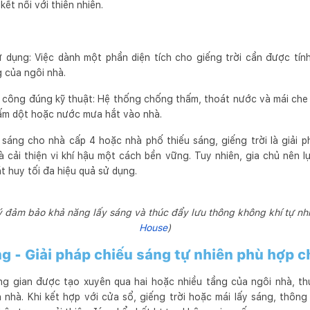
kết nối với thiên nhiên.
ử dụng: Việc dành một phần diện tích cho giếng trời cần được tí
 của ngôi nhà.
thi công đúng kỹ thuật: Hệ thống chống thấm, thoát nước và mái che
hấm dột hoặc nước mưa hắt vào nhà.
 sáng cho nhà cấp 4 hoặc nhà phố thiếu sáng, giếng trời là giải 
 cải thiện vi khí hậu một cách bền vững. Tuy nhiên, gia chủ nên lự
t huy tối đa hiệu quả sử dụng.
lý đảm bảo khả năng lấy sáng và thúc đẩy lưu thông không khí tự nh
House
)
ng - Giải pháp chiếu sáng tự nhiên phù hợp 
g gian được tạo xuyên qua hai hoặc nhiều tầng của ngôi nhà, thư
 nhà. Khi kết hợp với cửa sổ, giếng trời hoặc mái lấy sáng, thôn