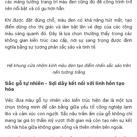
các mảng tường trang trí màu đen cũng đủ để công trình trở
nên nổi bật và có gu hơn hẳn.
Khi được đặt đúng chỗ, màu đen có khả năng hút mắt, tạo
điểm dừng cho thị giác và làm bật lên vẻ đẹp của các tông
màu sáng quanh đó. Đây là lựa chọn thường thấy trong các
không gian kiến trúc cao cấp, nơi sự sang trọng được định
nghĩa bằng sự tương phản sắc sảo và tinh tế.
Hệ khung cửa nhôm kính màu đen tạo điểm nhấn sắc sảo trên
nền tường trắng
Sắc gỗ tự nhiên - Sợi dây kết nối với linh hồn tạo
hóa
Việc đưa màu gỗ tự nhiên vào kiến trúc hiện đại là một lựa
chọn thông minh để cân bằng giữa yếu tố công nghiệp lạnh
lẽo và cảm xúc con người. Sắc nâu trầm ấm của gỗ không chỉ
mang lại giá trị thẩm mỹ vượt thời gian mà còn tạo nên sự kết
nối hài hòa giữa không gian sống và thiên nhiên bên ngoài.