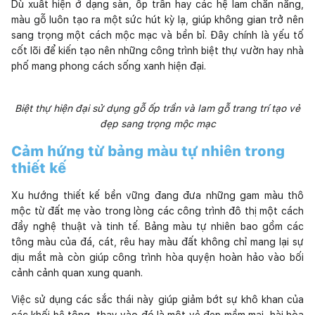
Dù xuất hiện ở dạng sàn, ốp trần hay các hệ lam chắn nắng,
màu gỗ luôn tạo ra một sức hút kỳ lạ, giúp không gian trở nên
sang trọng một cách mộc mạc và bền bỉ. Đây chính là yếu tố
cốt lõi để kiến tạo nên những công trình biệt thự vườn hay nhà
phố mang phong cách sống xanh hiện đại.
Biệt thự hiện đại sử dụng gỗ ốp trần và lam gỗ trang trí tạo vẻ
đẹp sang trọng mộc mạc
Cảm hứng từ bảng màu tự nhiên trong
thiết kế
Xu hướng thiết kế bền vững đang đưa những gam màu thô
mộc từ đất mẹ vào trong lòng các công trình đô thị một cách
đầy nghệ thuật và tinh tế. Bảng màu tự nhiên bao gồm các
tông màu của đá, cát, rêu hay màu đất không chỉ mang lại sự
dịu mắt mà còn giúp công trình hòa quyện hoàn hảo vào bối
cảnh cảnh quan xung quanh.
Việc sử dụng các sắc thái này giúp giảm bớt sự khô khan của
các khối bê tông, thay vào đó là một vẻ đẹp mềm mại, hài hòa