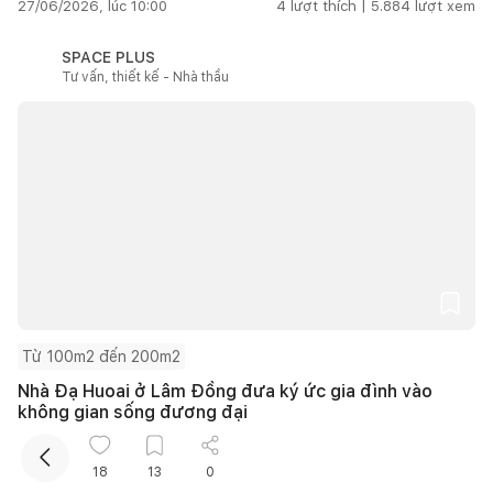
27/06/2026, lúc 10:00
4
lượt thích |
5.884
lượt xem
SPACE PLUS
Tư vấn, thiết kế - Nhà thầu
Từ 100m2 đến 200m2
Nhà Đạ Huoai ở Lâm Đồng đưa ký ức gia đình vào
không gian sống đương đại
27/06/2026, lúc 10:00
1
lượt thích |
15.689
lượt xem
18
13
0
Kho ảnh
Xem tất cả