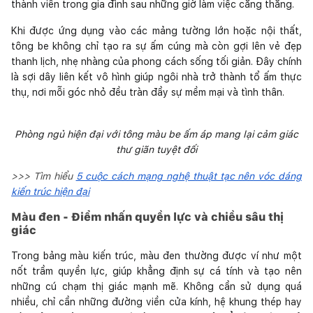
thành viên trong gia đình sau những giờ làm việc căng thẳng.
Khi được ứng dụng vào các mảng tường lớn hoặc nội thất,
tông be không chỉ tạo ra sự ấm cúng mà còn gợi lên vẻ đẹp
thanh lịch, nhẹ nhàng của phong cách sống tối giản. Đây chính
là sợi dây liên kết vô hình giúp ngôi nhà trở thành tổ ấm thực
thụ, nơi mỗi góc nhỏ đều tràn đầy sự mềm mại và tình thân.
Phòng ngủ hiện đại với tông màu be ấm áp mang lại cảm giác
thư giãn tuyệt đối
>>> Tìm hiểu
5 cuộc cách mạng nghệ thuật tạc nên vóc dáng
kiến trúc hiện đại
Màu đen - Điểm nhấn quyền lực và chiều sâu thị
giác
Trong bảng màu kiến trúc, màu đen thường được ví như một
nốt trầm quyền lực, giúp khẳng định sự cá tính và tạo nên
những cú chạm thị giác mạnh mẽ. Không cần sử dụng quá
nhiều, chỉ cần những đường viền cửa kính, hệ khung thép hay