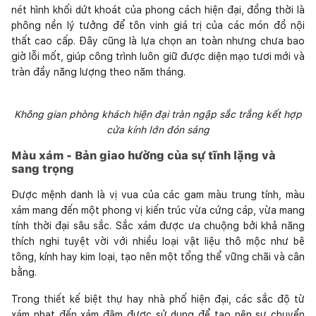
nét hình khối dứt khoát của phong cách hiện đại, đồng thời là
phông nền lý tưởng để tôn vinh giá trị của các món đồ nội
thất cao cấp. Đây cũng là lựa chọn an toàn nhưng chưa bao
giờ lỗi mốt, giúp công trình luôn giữ được diện mạo tươi mới và
tràn đầy năng lượng theo năm tháng.
Không gian phòng khách hiện đại tràn ngập sắc trắng kết hợp
cửa kính lớn đón sáng
Màu xám - Bản giao hưởng của sự tĩnh lặng và
sang trọng
Được mệnh danh là vị vua của các gam màu trung tính, màu
xám mang đến một phong vị kiến trúc vừa cứng cáp, vừa mang
tính thời đại sâu sắc. Sắc xám được ưa chuộng bởi khả năng
thích nghi tuyệt vời với nhiều loại vật liệu thô mộc như bê
tông, kính hay kim loại, tạo nên một tổng thể vững chãi và cân
bằng.
Trong thiết kế biệt thự hay nhà phố hiện đại, các sắc độ từ
xám nhạt đến xám đậm được sử dụng để tạo nên sự chuyển