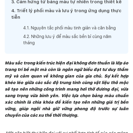
3
.
Cảm hứng từ bảng màu tự nhiên trong thiết kế
4
.
Triết lý phối màu và lưu ý trong ứng dụng thực
tiễn
4
.
1
.
Nguyên tắc phối màu tinh giản và cân bằng
4
.
2
.
Những lưu ý để màu sắc bền bỉ cùng năm
tháng
Màu sắc trong kiến trúc hiện đại không đơn thuần là lớp áo
trang trí bề mặt mà còn là ngôn ngữ biểu đạt tư duy thẩm
mỹ và cảm quan về không gian của gia chủ. Sự kết hợp
khéo léo giữa các sắc độ trung tính cùng vật liệu thô mộc
sẽ tạo nên những công trình mang hơi thở đương đại, vừa
sang trọng vừa bình yên. Việc lựa chọn bảng màu chuẩn
xác chính là chìa khóa để kiến tạo nên những giá trị bền
vững, giúp ngôi nhà giữ vững phong độ trước sự luân
chuyển của các xu thế thời thượng.
Một căn biệt thự hiện đại với sự phối hợp tinh tế của các mảng