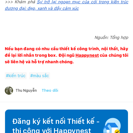
>>> Khám phá
Sự trở lại ngoạn mục của cói trong kiến trúc
đương đại: đẹp, xanh và đầy cảm xúc
Nguồn:
Tổng hợp
Nếu bạn đang có nhu cầu thiết kế công trình, nội thất, hãy
để lại lời nhắn trong box. Đội ngũ
Happynest
của chúng tôi
sẽ liên hệ và hỗ trợ nhanh chóng.
#
kiến trúc
#
màu sắc
Theo dõi
Thu Nguyễn
Đăng ký kết nối Thiết kế -
thi công với
Happynest