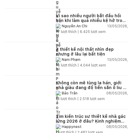
Vì sao nhiều người bắt đầu hối
hận khi làm quá nhiều kệ hở trong
bếp?
13/05/2026,
Nguyễn An Chi
17
lượt thích |
6.425
lượt xem
7 thiết kế nội thất nhìn đẹp
nhưng ở lâu lại bất tiện
13/05/2026,
Nam Phạm
16
lượt thích |
4.044
lượt xem
Không còn mê tùng la hán, giới
nhà giàu đang đổ tiền săn ô liu cổ
thụ từ châu Âu về ban công
08/05/2026,
Bảo Trần
13
lượt thích |
2.518
lượt xem
Tìm kiến trúc sư thiết kế nhà gác
lửng 2026 ở đâu? Kinh nghiệm
chọn đúng tránh tốn tiền
08/05/2026,
Happynest
1
lượt thích |
2.482
lượt xem