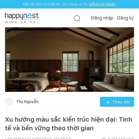
Kết nối đơn vị thiết kế - thi công uy tín.
ĐĂNG KÝ NGAY!
Đăng nhập
Đăng ký
M
Ạ
N
G
X
Ã
H
Ộ
I
Thu Nguyễn
Theo dõi
Xu hướng màu sắc kiến trúc hiện đại: Tinh
tế và bền vững theo thời gian
Cập nhật ngày
12/01/2026, lúc 18:07
5.011
lượt xem