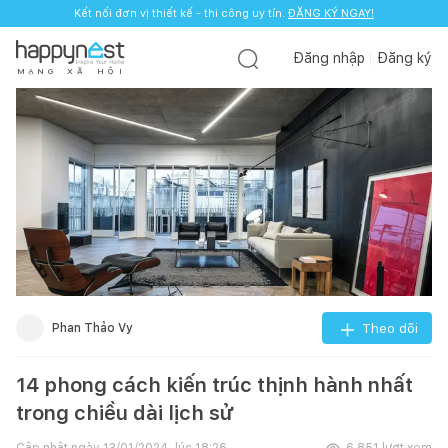
Kết nối đơn vị thiết kế - thi công uy tín.
ĐĂNG KÝ NGAY!
Đăng nhập
Đăng ký
M
Ạ
N
G
X
Ã
H
Ộ
I
Phan Thảo Vy
Theo dõi
14 phong cách kiến trúc thịnh hành nhất
trong chiều dài lịch sử
Cập nhật ngày
13/01/2024, lúc 18:26
6.851
lượt xem