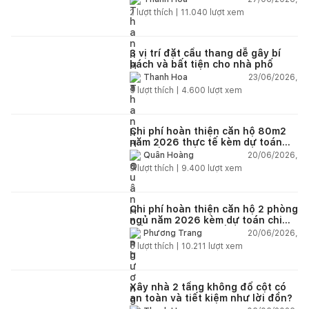
2
lượt thích |
11.040
lượt xem
3 vị trí đặt cầu thang dễ gây bí
bách và bất tiện cho nhà phố
23/06/2026,
Thanh Hoa
5
lượt thích |
4.600
lượt xem
Chi phí hoàn thiện căn hộ 80m2
năm 2026 thực tế kèm dự toán
chi tiết từng hạng mục
20/06/2026,
Quân Hoàng
9
lượt thích |
9.400
lượt xem
Chi phí hoàn thiện căn hộ 2 phòng
ngủ năm 2026 kèm dự toán chi
tiết và ví dụ thực tế
20/06/2026,
Phương Trang
5
lượt thích |
10.211
lượt xem
Xây nhà 2 tầng không đổ cột có
an toàn và tiết kiệm như lời đồn?