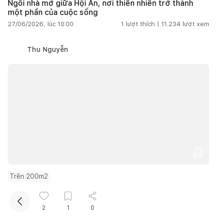
Ngôi nhà mở giữa Hội An, nơi thiên nhiên trở thành
một phần của cuộc sống
27/06/2026, lúc 10:00
1
lượt thích |
11.234
lượt xem
Thu Nguyễn
Kết nối thiết kế, thi công
Mua sắm hoàn thiện nhà
Trên 200m2
Cải tạo nhà 300 năm tuổi thành không gian sống hiện
đại giữa thiên nhiên
2
1
0
27/06/2026, lúc 10:00
1
lượt thích |
10.145
lượt xem