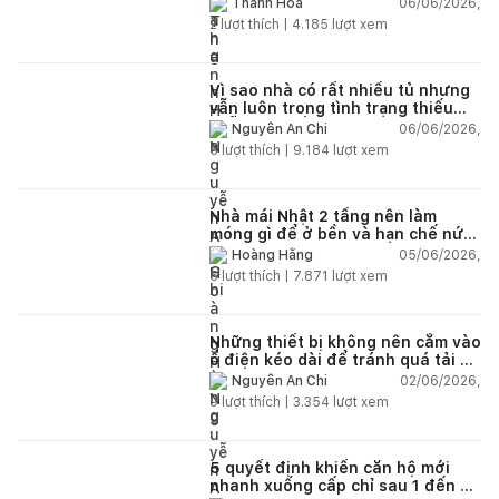
06/06/2026,
Thanh Hoa
2
lượt thích |
4.185
lượt xem
Vì sao nhà có rất nhiều tủ nhưng
vẫn luôn trong tình trạng thiếu
chỗ chứa đồ?
06/06/2026,
Nguyễn An Chi
5
lượt thích |
9.184
lượt xem
Nhà mái Nhật 2 tầng nên làm
móng gì để ở bền và hạn chế nứt
lún?
05/06/2026,
Hoàng Hằng
5
lượt thích |
7.871
lượt xem
Những thiết bị không nên cắm vào
ổ điện kéo dài để tránh quá tải và
chập cháy trong nhà
02/06/2026,
Nguyễn An Chi
9
lượt thích |
3.354
lượt xem
5 quyết định khiến căn hộ mới
nhanh xuống cấp chỉ sau 1 đến 2