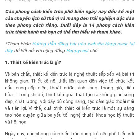
Các phong cách kiến trúc phổ biến ngày nay đều kể một
câu chuyện lịch sử thú vị và mang đến trải nghiệm độc đáo
theo phong cách riêng. Dưới đây là 14 phong cách kiến
trúc thịnh hành mà bạn có thể tìm hiểu và tham khảo.
*Tham khảo
Hướng dẫn đăng bài trên website Happynest tại
đây
để kết nối với cộng đồng
Happynest
nhé.
1. Thiết kế kiến trúc là gì?
Về bản chất, thiết kế kiến trúc là nghệ thuật sắp xếp và bài trí
không gian. Thiết kế nội thất liên quan đến việc tổ chức kết
cấu, cung cấp điện, thoát nước, ánh sáng, thông gió, điều
hòa... Trong khi đó, thiết kế ngoại thất tạo ra không gian sống
đẹp, chất lượng, với đầy đủ công năng, tạo cảm giác thoải mái
và tiện lợi. Vì thế, quá trình thiết kế kiến trúc là một sự sáng
tạo hòa quyện giữa ba yếu tố: nghệ thuật, khoa học kỹ thuật
và hội họa.
Ngày nay, các phong cách kiến trúc đang trở nên phổ biến với