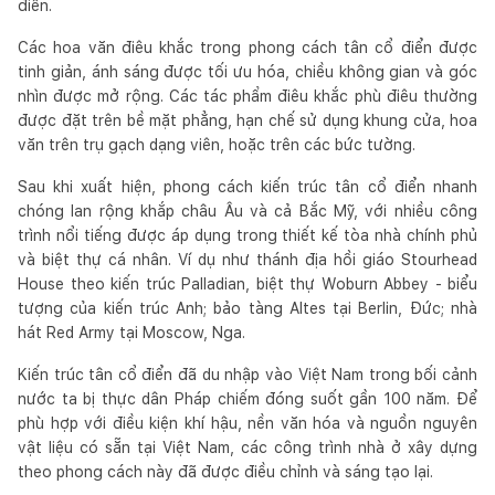
điển.
Các hoa văn điêu khắc trong phong cách tân cổ điển được
tinh giản, ánh sáng được tối ưu hóa, chiều không gian và góc
nhìn được mở rộng. Các tác phẩm điêu khắc phù điêu thường
được đặt trên bề mặt phẳng, hạn chế sử dụng khung cửa, hoa
văn trên trụ gạch dạng viên, hoặc trên các bức tường.
Sau khi xuất hiện, phong cách kiến trúc tân cổ điển nhanh
chóng lan rộng khắp châu Âu và cả Bắc Mỹ, với nhiều công
trình nổi tiếng được áp dụng trong thiết kế tòa nhà chính phủ
và biệt thự cá nhân. Ví dụ như thánh địa hồi giáo Stourhead
House theo kiến trúc Palladian, biệt thự Woburn Abbey - biểu
tượng của kiến trúc Anh; bảo tàng Altes tại Berlin, Đức; nhà
hát Red Army tại Moscow, Nga.
Kiến trúc tân cổ điển đã du nhập vào Việt Nam trong bối cảnh
nước ta bị thực dân Pháp chiếm đóng suốt gần 100 năm. Để
phù hợp với điều kiện khí hậu, nền văn hóa và nguồn nguyên
vật liệu có sẵn tại Việt Nam, các công trình nhà ở xây dựng
theo phong cách này đã được điều chỉnh và sáng tạo lại.