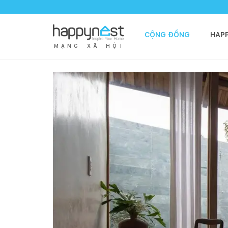
CỘNG ĐỒNG
HAP
M
Ạ
N
G
X
Ã
H
Ộ
I