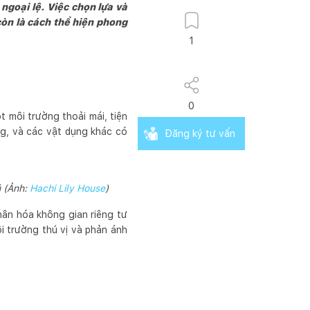
goại lệ. Việc chọn lựa và
còn là cách thể hiện phong
1
0
t môi trường thoải mái, tiện
g, và các vật dụng khác có
Đăng ký tư vấn
ủ (Ảnh:
Hachi Lily House
)
hân hóa không gian riêng tư
i trường thú vị và phản ánh