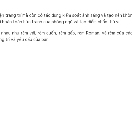
ện trang trí mà còn có tác dụng kiểm soát ánh sáng và tạo nên khôn
i hoàn toàn bức tranh của phòng ngủ và tạo điểm nhấn thú vị.
c nhau như rèm vải, rèm cuốn, rèm gấp, rèm Roman, và rèm cửa các
g trí và yêu cầu của bạn.