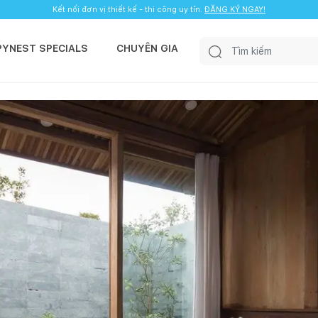
Kết nối đơn vị thiết kế - thi công uy tín.
ĐĂNG KÝ NGAY!
PYNEST SPECIALS
CHUYÊN GIA