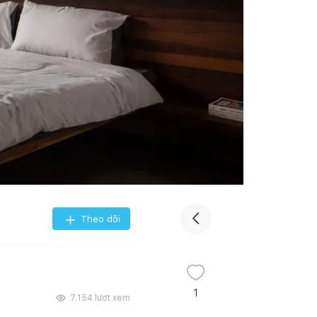
Theo dõi
1
7.154
lượt xem