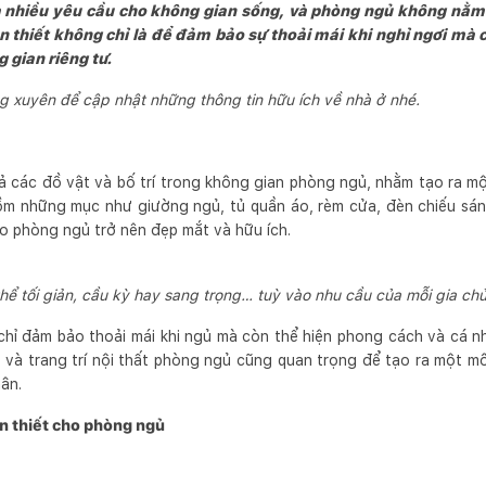
a nhiều yêu cầu cho không gian sống, và phòng ngủ không nằm n
 thiết không chỉ là để đảm bảo sự thoải mái khi nghỉ ngơi mà 
 gian riêng tư.
 xuyên để cập nhật những thông tin hữu ích về nhà ở nhé.
ả các đồ vật và bố trí trong không gian phòng ngủ, nhằm tạo ra mộ
ồm những mục như giường ngủ, tủ quần áo, rèm cửa, đèn chiếu sán
ho phòng ngủ trở nên đẹp mắt và hữu ích.
hể tối giản, cầu kỳ hay sang trọng… tuỳ vào nhu cầu của mỗi gia ch
hỉ đảm bảo thoải mái khi ngủ mà còn thể hiện phong cách và cá n
p và trang trí nội thất phòng ngủ cũng quan trọng để tạo ra một mô
ân.
n thiết cho phòng ngủ