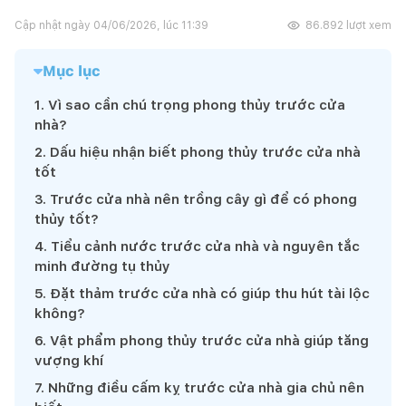
Cập nhật ngày
04/06/2026, lúc 11:39
86.892
lượt xem
Mục lục
1
.
Vì sao cần chú trọng phong thủy trước cửa
nhà?
2
.
Dấu hiệu nhận biết phong thủy trước cửa nhà
tốt
3
.
Trước cửa nhà nên trồng cây gì để có phong
thủy tốt?
4
.
Tiểu cảnh nước trước cửa nhà và nguyên tắc
minh đường tụ thủy
5
.
Đặt thảm trước cửa nhà có giúp thu hút tài lộc
không?
6
.
Vật phẩm phong thủy trước cửa nhà giúp tăng
vượng khí
7
.
Những điều cấm kỵ trước cửa nhà gia chủ nên