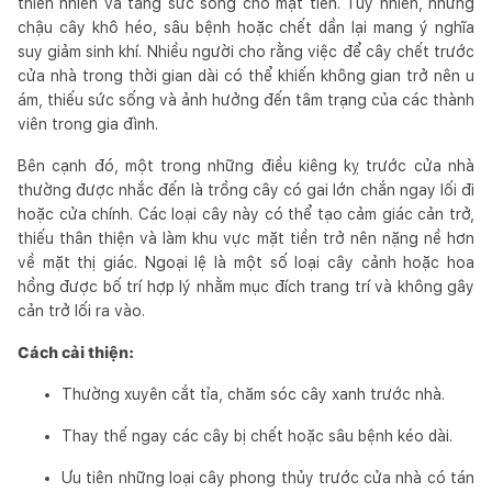
thiên nhiên và tăng sức sống cho mặt tiền. Tuy nhiên, những
chậu cây khô héo, sâu bệnh hoặc chết dần lại mang ý nghĩa
suy giảm sinh khí. Nhiều người cho rằng việc để cây chết trước
cửa nhà trong thời gian dài có thể khiến không gian trở nên u
ám, thiếu sức sống và ảnh hưởng đến tâm trạng của các thành
viên trong gia đình.
Bên cạnh đó, một trong những điều kiêng kỵ trước cửa nhà
thường được nhắc đến là trồng cây có gai lớn chắn ngay lối đi
hoặc cửa chính. Các loại cây này có thể tạo cảm giác cản trở,
thiếu thân thiện và làm khu vực mặt tiền trở nên nặng nề hơn
về mặt thị giác. Ngoại lệ là một số loại cây cảnh hoặc hoa
hồng được bố trí hợp lý nhằm mục đích trang trí và không gây
cản trở lối ra vào.
Cách cải thiện:
Thường xuyên cắt tỉa, chăm sóc cây xanh trước nhà.
Thay thế ngay các cây bị chết hoặc sâu bệnh kéo dài.
Ưu tiên những loại cây phong thủy trước cửa nhà có tán