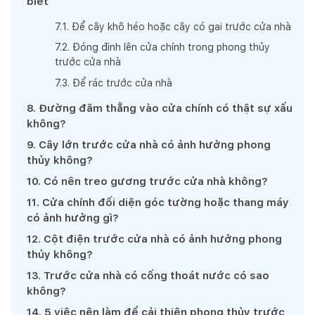
biết
7
.
1
.
Để cây khô héo hoặc cây có gai trước cửa nhà
7
.
2
.
Đóng đinh lên cửa chính trong phong thủy
trước cửa nhà
7
.
3
.
Để rác trước cửa nhà
8
.
Đường đâm thẳng vào cửa chính có thật sự xấu
không?
9
.
Cây lớn trước cửa nhà có ảnh hưởng phong
thủy không?
10
.
Có nên treo gương trước cửa nhà không?
11
.
Cửa chính đối diện góc tường hoặc thang máy
có ảnh hưởng gì?
12
.
Cột điện trước cửa nhà có ảnh hưởng phong
thủy không?
13
.
Trước cửa nhà có cống thoát nước có sao
không?
14
.
5 việc nên làm để cải thiện phong thủy trước