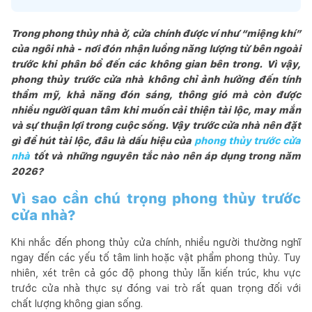
Trong phong thủy nhà ở, cửa chính được ví như “miệng khí”
của ngôi nhà - nơi đón nhận luồng năng lượng từ bên ngoài
trước khi phân bổ đến các không gian bên trong. Vì vậy,
phong thủy trước cửa nhà không chỉ ảnh hưởng đến tính
thẩm mỹ, khả năng đón sáng, thông gió mà còn được
nhiều người quan tâm khi muốn cải thiện tài lộc, may mắn
và sự thuận lợi trong cuộc sống. Vậy trước cửa nhà nên đặt
gì để hút tài lộc, đâu là dấu hiệu của
phong thủy trước cửa
nhà
tốt và những nguyên tắc nào nên áp dụng trong năm
2026?
Vì sao cần chú trọng phong thủy trước
cửa nhà?
Khi nhắc đến phong thủy cửa chính, nhiều người thường nghĩ
ngay đến các yếu tố tâm linh hoặc vật phẩm phong thủy. Tuy
nhiên, xét trên cả góc độ phong thủy lẫn kiến trúc, khu vực
trước cửa nhà thực sự đóng vai trò rất quan trọng đối với
chất lượng không gian sống.