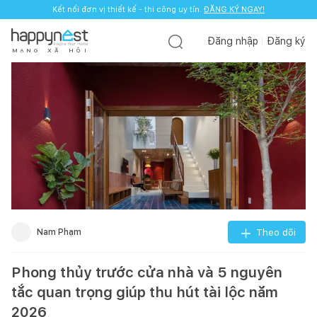
Kết nối đơn vị thiết kế - thi công uy tín.
ĐĂNG KÝ NGAY!
Đăng nhập
Đăng ký
M
Ạ
N
G
X
Ã
H
Ộ
I
Nam Phạm
Theo dõi
Phong thủy trước cửa nhà và 5 nguyên
tắc quan trọng giúp thu hút tài lộc năm
2026