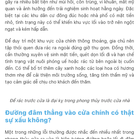
gây ra nhiều bất tiện như mùi hôi, côn trùng, vi khuẩn, mất mỹ
quan và ảnh hưởng đến trải nghiệm sinh hoạt hằng ngày. Đặc
biệt tại các khu dân cư đông đúc hoặc nhà phố có mặt tiền
nhỏ, tình trạng này có thể khiến khu vực lối vào trở nên ngột
ngạt và kém hấp dẫn.
Để duy trì một khu vực cửa chính thông thoáng, gia chủ nên
tập thói quen đưa rác ra ngoài đúng giờ thu gom. Đồng thời,
cần thường xuyên vệ sinh mặt tiền, quét dọn lối đi và hạn chế
tình trạng vật nuôi phóng uế hoặc rác từ bên ngoài bị cuốn
đến. Có thể bố trí thêm cây xanh hoặc các loại hoa có hương
thơm nhẹ để cải thiện môi trường sống, tăng tính thẩm mỹ và
tạo cảm giác dễ chịu cho khách đến thăm.
Để rác trước cửa là đại kỵ trong phong thủy trước cửa nhà
Đường đâm thẳng vào cửa chính có thật
sự xấu không?
Một trong những lỗi thường được nhắc đến nhiều nhất trong
phong thủy cửa ra vào là hiện tượng đường hoặc lối đi đâm