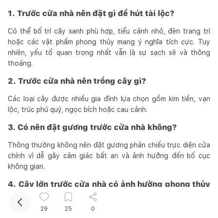
1. Trước cửa nhà nên đặt gì để hút tài lộc?
Có thể bố trí cây xanh phù hợp, tiểu cảnh nhỏ, đèn trang trí
hoặc các vật phẩm phong thủy mang ý nghĩa tích cực. Tuy
nhiên, yếu tố quan trọng nhất vẫn là sự sạch sẽ và thông
thoáng.
2. Trước cửa nhà nên trồng cây gì?
Kết nối thiết kế, thi công
Các loại cây được nhiều gia đình lựa chọn gồm kim tiền, vạn
lộc, trúc phú quý, ngọc bích hoặc cau cảnh.
3. Có nên đặt gương trước cửa nhà không?
Thông thường không nên đặt gương phản chiếu trực diện cửa
chính vì dễ gây cảm giác bất an và ảnh hưởng đến bố cục
không gian.
4. Cây lớn trước cửa nhà có ảnh hưởng phong thủy
không?
29
25
0
Có thể ảnh hưởng nếu cây che kín mặt tiền, cản ánh sáng