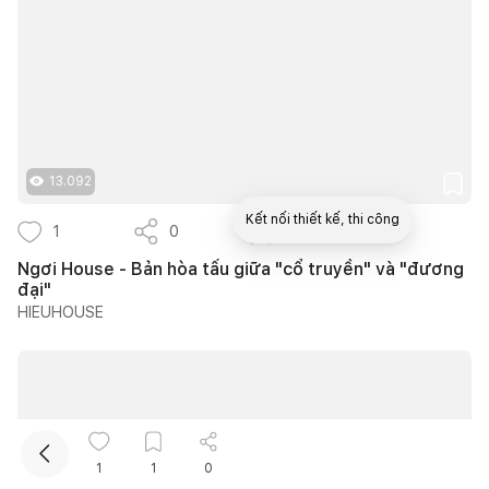
13.092
Kết nối thiết kế, thi công
1
0
1
Ngơi House - Bản hòa tấu giữa "cổ truyền" và "đương
Mua sắm hoàn thiện nhà
đại"
HIEUHOUSE
1
1
0