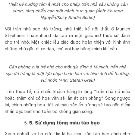
Thiết kế hướng tâm ít nhất cho phép trần nhà sâu không cân
xứng, tăng chiều cao một cách trực quan (Ảnh: Khương
Nguyễn/Kozy Studio Berlin)
Với trần nhà sọc đỏ trắng, nhà thiết kế nội thất ở Munich
Stephanie Thatenhorst đã tạo ra một giấc mơ thực sự dành
cho trẻ nhỏ. Một chiếc lều xiếc được hoàn thiện với hình ảnh
những chú gấu đi xe đạp, chú voi bay bằng khinh khí cầu.
Căn phòng của trẻ nhỏ cho một gia đình ở Munich, trần nhà
sọc đỏ trắng là một lựa chọn hoàn hảo với hình ảnh dễ thương,
vui nhộn (Ảnh: Stefan Grau)
Trên thực tế, có nhiều khách hàng lo lắng “trần nhà có màu
hoặc thậm chí có hoa văn sẽ lấn át căn phòng”. Song ngược
lại, chính những họa tiết và màu sắc ấn tượng sẽ tạo nên điểm
nhấn đặc biệt cho toàn bộ không gian sống.
5. Sử dụng tông màu táo bạo
Xanh cobalt và tia cực tím là hai màu sắc táo bạo dành cho