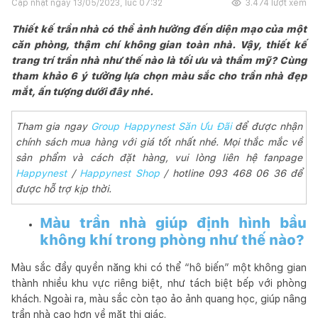
Cập nhật ngày
13/05/2023, lúc 07:32
3.474
lượt xem
Thiết kế trần nhà có thể ảnh hưởng đến diện mạo của một
căn phòng, thậm chí không gian toàn nhà. Vậy, thiết kế
trang trí trần nhà như thế nào là tối ưu và thẩm mỹ? Cùng
tham khảo 6 ý tưởng lựa chọn màu sắc cho trần nhà đẹp
mắt, ấn tượng dưới đây nhé.
Tham gia ngay
Group Happynest Săn Ưu Đãi
để được nhận
chính sách mua hàng với giá tốt nhất nhé. Mọi thắc mắc về
sản phẩm và cách đặt hàng, vui lòng liên hệ fanpage
Happynest
/
Happynest Shop
/ hotline 093 468 06 36 để
được hỗ trợ kịp thời.
Màu trần nhà giúp định hình bầu
không khí trong phòng như thế nào?
Màu sắc đầy quyền năng khi có thể “hô biến” một không gian
thành nhiều khu vực riêng biệt, như tách biệt bếp với phòng
khách. Ngoài ra, màu sắc còn tạo ảo ảnh quang học, giúp nâng
trần nhà cao hơn về mặt thị giác.