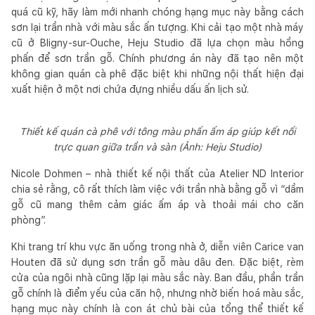
quá cũ kỹ, hãy làm mới nhanh chóng hạng mục này bằng cách
sơn lại trần nhà với màu sắc ấn tượng. Khi cải tạo một nhà máy
cũ ở Bligny-sur-Ouche, Heju Studio đã lựa chọn màu hồng
phấn để sơn trần gỗ. Chính phương án này đã tạo nên một
không gian quán cà phê đặc biệt khi những nội thất hiện đại
xuất hiện ở một nơi chứa đựng nhiều dấu ấn lịch sử.
Thiết kế quán cà phê với tông màu phấn ấm áp giúp kết nối
trực quan giữa trần và sàn (Ảnh: Heju Studio)
Nicole Dohmen – nhà thiết kế nội thất của Atelier ND Interior
chia sẻ rằng, cô rất thích làm việc với trần nhà bằng gỗ vì “dầm
gỗ cũ mang thêm cảm giác ấm áp và thoải mái cho căn
phòng”.
Khi trang trí khu vực ăn uống trong nhà ở, diễn viên Carice van
Houten đã sử dụng sơn trần gỗ màu dâu đen. Đặc biệt, rèm
cửa của ngôi nhà cũng lặp lại màu sắc này. Ban đầu, phần trần
gỗ chính là điểm yếu của căn hộ, nhưng nhờ biến hoá màu sắc,
hạng mục này chính là con át chủ bài của tổng thể thiết kế