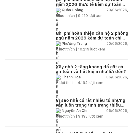
năm 2026 thực tế kèm dự toán
chi tiết từng hạng mục
20/06/2026,
Quân Hoàng
9
lượt thích |
9.410
lượt xem
Chi phí hoàn thiện căn hộ 2 phòng
ngủ năm 2026 kèm dự toán chi
tiết và ví dụ thực tế
20/06/2026,
Phương Trang
5
lượt thích |
10.219
lượt xem
Xây nhà 2 tầng không đổ cột có
an toàn và tiết kiệm như lời đồn?
06/06/2026,
Thanh Hoa
2
lượt thích |
4.194
lượt xem
Vì sao nhà có rất nhiều tủ nhưng
vẫn luôn trong tình trạng thiếu
chỗ chứa đồ?
06/06/2026,
Nguyễn An Chi
5
lượt thích |
9.193
lượt xem