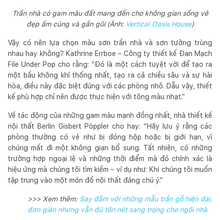
Trần nhà có gam màu đất mang đến cho không gian sống vẻ
đẹp ấm cúng và gần gũi (Ảnh:
Vertical Oasis House
)
Vậy có nên lựa chọn màu sơn trần nhà và sơn tường trùng
nhau hay không? Kathrine Errboe – Công ty thiết kế Đan Mạch
File Under Pop cho rằng: “Đó là một cách tuyệt vời để tạo ra
một bầu không khí thống nhất, tạo ra cả chiều sâu và sự hài
hòa, điều này đặc biệt đúng với các phòng nhỏ. Dẫu vậy, thiết
kế phù hợp chỉ nên được thực hiện với tông màu nhạt.”
Về tác động của những gam màu mạnh đồng nhất, nhà thiết kế
nội thất Berlin Gisbert Pöppler cho hay: “Hãy lưu ý rằng các
phòng thường có vẻ như bị đóng hộp hoặc bị giới hạn, vì
chúng mất đi một không gian bổ sung. Tất nhiên, có những
trường hợp ngoại lệ và những thời điểm mà đó chính xác là
hiệu ứng mà chúng tôi tìm kiếm – ví dụ như: Khi chúng tôi muốn
tập trung vào một món đồ nội thất đáng chú ý.”
>>> Xem thêm:
Say đắm với những mẫu trần gỗ hiện đại,
đơn giản nhưng vẫn đủ tôn nét sang trọng cho ngôi nhà