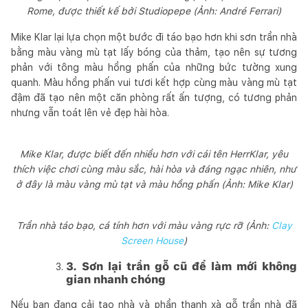
Rome, được thiết kế bởi Studiopepe (Ảnh: André Ferrari)
Mike Klar lại lựa chọn một bước đi táo bạo hơn khi sơn trần nhà
bằng màu vàng mù tạt lấy bóng của thảm, tạo nên sự tương
phản với tông màu hồng phấn của những bức tường xung
quanh. Màu hồng phấn vui tươi kết hợp cùng màu vàng mù tạt
đậm đã tạo nên một căn phòng rất ấn tượng, có tương phản
nhưng vẫn toát lên vẻ đẹp hài hòa.
Mike Klar, được biết đến nhiều hơn với cái tên HerrKlar, yêu
thích việc chơi cùng màu sắc, hài hòa và đáng ngạc nhiên, như
ở đây là màu vàng mù tạt và màu hồng phấn (Ảnh: Mike Klar)
Trần nhà táo bạo, cá tính hơn với màu vàng rực rỡ (Ảnh:
Clay
Screen House
)
3. Sơn lại trần gỗ cũ để làm mới không
gian nhanh chóng
Nếu bạn đang cải tạo nhà và phần thanh xà gỗ trần nhà đã