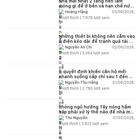
Nhà mái Nhật 2 tầng nên làm
móng gì để ở bền và hạn chế nứt
lún?
05/06/2026,
Hoàng Hằng
5
lượt thích |
7.878
lượt xem
Những thiết bị không nên cắm vào
ổ điện kéo dài để tránh quá tải và
chập cháy trong nhà
02/06/2026,
Nguyễn An Chi
9
lượt thích |
3.364
lượt xem
5 quyết định khiến căn hộ mới
nhanh xuống cấp chỉ sau 1 đến 2
năm
01/06/2026,
Nguyễn Thu Hằng
5
lượt thích |
2.780
lượt xem
Phòng ngủ hướng Tây nóng hầm
hập phải xử lý thế nào để nhà mát
hơn?
31/05/2026,
Thu Nguyễn
1
lượt thích |
3.822
lượt xem