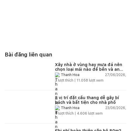
Bài đăng liên quan
Xây nhà ở vùng hay mưa đá nên
chọn loại mái nào để bền và an
toàn?
27/06/2026,
Thanh Hoa
2
lượt thích |
11.058
lượt xem
3 vị trí đặt cầu thang dễ gây bí
bách và bất tiện cho nhà phố
23/06/2026,
Thanh Hoa
5
lượt thích |
4.606
lượt xem
Chi phí hoàn thiện căn hộ 80m2