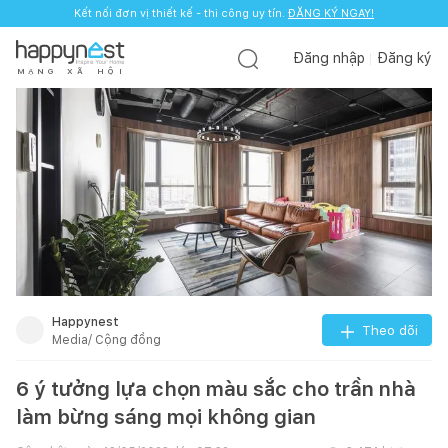
Kết nối đơn vị thiết kế - thi công uy tín.
ĐĂNG KÝ NGAY!
Đăng nhập
Đăng ký
M
Ạ
N
G
X
Ã
H
Ộ
I
Happynest
Theo dõi
Media/ Cộng đồng
6 ý tưởng lựa chọn màu sắc cho trần nhà
làm bừng sáng mọi không gian