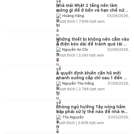
Nhà mái Nhật 2 tầng nên làm
móng gì để ở bền và hạn chế nứt
lún?
05/06/2026,
Hoàng Hằng
5
lượt thích |
7.856
lượt xem
Những thiết bị không nên cắm vào
ổ điện kéo dài để tránh quá tải và
chập cháy trong nhà
02/06/2026,
Nguyễn An Chi
9
lượt thích |
3.343
lượt xem
5 quyết định khiến căn hộ mới
nhanh xuống cấp chỉ sau 1 đến 2
năm
01/06/2026,
Nguyễn Thu Hằng
5
lượt thích |
2.766
lượt xem
Phòng ngủ hướng Tây nóng hầm
hập phải xử lý thế nào để nhà mát
hơn?
31/05/2026,
Thu Nguyễn
1
lượt thích |
3.808
lượt xem