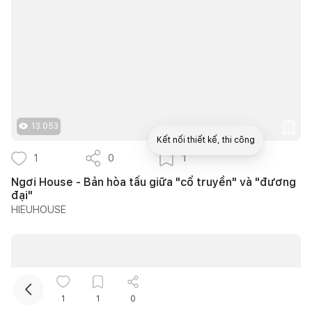
13.053
Kết nối thiết kế, thi công
1
0
1
Ngơi House - Bản hòa tấu giữa "cổ truyền" và "đương
Mua sắm hoàn thiện nhà
đại"
HIEUHOUSE
1
1
0