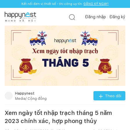
Kết nối đơn vị thiết kế - thi công uy tín.
ĐĂNG KÝ NGAY!
Đăng nhập
Đăng ký
M
Ạ
N
G
X
Ã
H
Ộ
I
Happynest
Theo dõi
Media/ Cộng đồng
Xem ngày tốt nhập trạch tháng 5 năm
2023 chính xác, hợp phong thủy