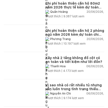
Chi phí hoàn thiện căn hộ 80m2
năm 2026 thực tế kèm dự toán
chi tiết từng hạng mục
20/06/2026,
Quân Hoàng
9
lượt thích |
9.387
lượt xem
Chi phí hoàn thiện căn hộ 2 phòng
ngủ năm 2026 kèm dự toán chi
tiết và ví dụ thực tế
20/06/2026,
Phương Trang
5
lượt thích |
10.197
lượt xem
Xây nhà 2 tầng không đổ cột có
an toàn và tiết kiệm như lời đồn?
06/06/2026,
Thanh Hoa
2
lượt thích |
4.173
lượt xem
Vì sao nhà có rất nhiều tủ nhưng
vẫn luôn trong tình trạng thiếu
chỗ chứa đồ?
06/06/2026,
Nguyễn An Chi
5
lượt thích |
9.174
lượt xem