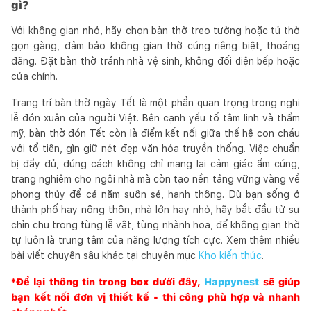
gì?
Với không gian nhỏ, hãy chọn bàn thờ treo tường hoặc tủ thờ
gọn gàng, đảm bảo không gian thờ cúng riêng biệt, thoáng
đãng. Đặt bàn thờ tránh nhà vệ sinh, không đối diện bếp hoặc
cửa chính.
Trang trí bàn thờ ngày Tết là một phần quan trọng trong nghi
lễ đón xuân của người Việt. Bên cạnh yếu tố tâm linh và thẩm
mỹ, bàn thờ đón Tết còn là điểm kết nối giữa thế hệ con cháu
với tổ tiên, gìn giữ nét đẹp văn hóa truyền thống. Việc chuẩn
bị đầy đủ, đúng cách không chỉ mang lại cảm giác ấm cúng,
trang nghiêm cho ngôi nhà mà còn tạo nền tảng vững vàng về
phong thủy để cả năm suôn sẻ, hanh thông. Dù bạn sống ở
thành phố hay nông thôn, nhà lớn hay nhỏ, hãy bắt đầu từ sự
chỉn chu trong từng lễ vật, từng nhành hoa, để không gian thờ
tự luôn là trung tâm của năng lượng tích cực. Xem thêm nhiều
bài viết chuyên sâu khác tại chuyên mục
Kho kiến thức
.
*Để lại thông tin trong box dưới đây,
Happynest
sẽ giúp
bạn kết nối đơn vị thiết kế - thi công phù hợp và nhanh