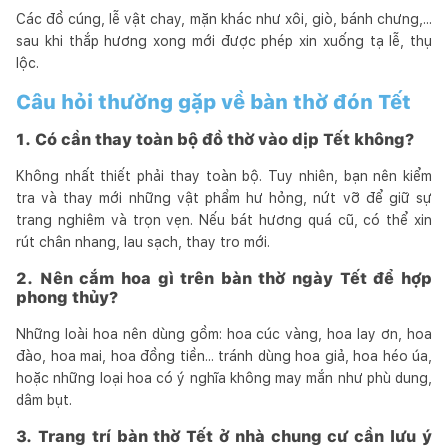
Các đồ cúng, lễ vật chay, mặn khác như xôi, giò, bánh chưng,...
sau khi thắp hương xong mới được phép xin xuống tạ lễ, thụ
lộc.
Câu hỏi thường gặp về bàn thờ đón Tết
1. Có cần thay toàn bộ đồ thờ vào dịp Tết không?
Không nhất thiết phải thay toàn bộ. Tuy nhiên, bạn nên kiểm
tra và thay mới những vật phẩm hư hỏng, nứt vỡ để giữ sự
trang nghiêm và trọn vẹn. Nếu bát hương quá cũ, có thể xin
rút chân nhang, lau sạch, thay tro mới.
2. Nên cắm hoa gì trên bàn thờ ngày Tết để hợp
phong thủy?
Những loài hoa nên dùng gồm: hoa cúc vàng, hoa lay ơn, hoa
đào, hoa mai, hoa đồng tiền... tránh dùng hoa giả, hoa héo úa,
hoặc những loại hoa có ý nghĩa không may mắn như phù dung,
dâm bụt.
3. Trang trí bàn thờ Tết ở nhà chung cư cần lưu ý