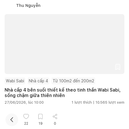
Thu Nguyễn
Kết nối thiết kế, thi công
Mua sắm hoàn thiện nhà
Wabi Sabi
Nhà cấp 4
Từ 100m2 đến 200m2
Nhà cấp 4 bên suối thiết kế theo tinh thần Wabi Sabi,
sống chậm giữa thiên nhiên
27/06/2026, lúc 10:00
1
lượt thích |
10.565
lượt xem
Nguyễn Thu Hằng
22
19
0