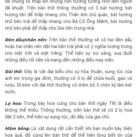
để chúng ta thắp lên những nén hương tưởng nhớ đến người
đã khuất. Trên bàn thờ thông thường có 3 bát hương: bát
hương lớn để thắp nhang cho Thần linh chủ quản, bát hương
nhỏ bên trái để thắp nhang cho Bà Cô Ông Mãnh, bát hương
nhỏ bên phải để thắp cho Gia tiên trong nhà.
Đèn dầu/chân nến:
Trên bàn thờ thường sẽ có hai đèn dầu
hoặc hai chân nến đặt hai bên trái phải có ý nghĩa tượng trưng
cho mặt trời và mặt trăng. Thể hiện sự soi sáng, xua đuổi
những điều tối tăm và mang đến những điều may mắn.
Đài thờ:
Đây là vật đại biểu cho sự hòa thuận, sung túc của
anh em trong gia đình, thường có 3 lọ để chứa muối, gạo và
rượu. Đi kèm với đài thờ thường có thêm bộ 3 chén kỷ làm bát
nước.
Lọ hoa:
Trưng bày hoa cúng cho bàn thờ ngày Tết là điều
không thể thiếu. Thông thường, trên bàn thờ sẽ có 2 lọ hoa
đặt 2 bên, thể hiện sự sung túc, đủ đầy của gia chủ.
Mâm bồng:
Là vật dụng rất cần thiết khi bạn muốn bày biện
hoa quả, đồ cúng lên bàn thờ để thể hiện lòng biết ơn của