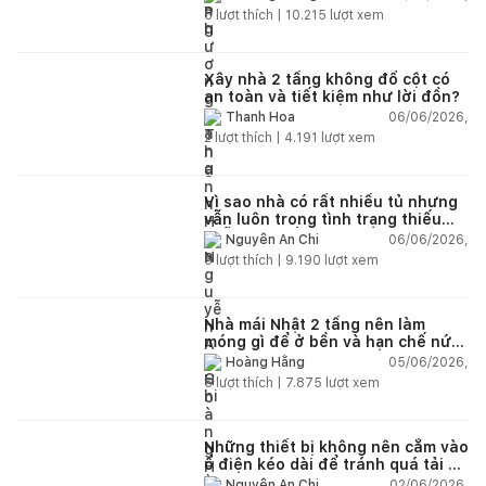
5
lượt thích |
10.215
lượt xem
Xây nhà 2 tầng không đổ cột có
an toàn và tiết kiệm như lời đồn?
06/06/2026,
Thanh Hoa
2
lượt thích |
4.191
lượt xem
Vì sao nhà có rất nhiều tủ nhưng
vẫn luôn trong tình trạng thiếu
chỗ chứa đồ?
06/06/2026,
Nguyễn An Chi
5
lượt thích |
9.190
lượt xem
Nhà mái Nhật 2 tầng nên làm
móng gì để ở bền và hạn chế nứt
lún?
05/06/2026,
Hoàng Hằng
5
lượt thích |
7.875
lượt xem
Những thiết bị không nên cắm vào
ổ điện kéo dài để tránh quá tải và
chập cháy trong nhà
02/06/2026,
Nguyễn An Chi