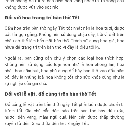
Phần nhang đã rút ra nên đem hóa vàng hoặc rải ra sông chứ
không được vứt vào sọt rác.
Đối với hoa trang trí bàn thờ Tết
Cắm hoa trên bàn thờ ngày Tết tốt nhất nên là hoa tươi, được
cắt tỉa gọn gàng. Không nên sử dụng chậu cây, bởi vì đất trên
chậu có thể làm bẩn mặt bàn thờ. Tránh sử dụng hoa giả, hoa
nhựa để trang trí trên bàn thờ vì đây là điều tối kỵ.
Ngoài ra, bạn cũng cần chú ý chọn các loại hoa thích hợp.
Không nên sử dụng các loại hoa như là hoa phong lan, hoa
nhài, hoa dâm bụt, hoa phù dung để bày bàn thờ vào đầu năm
bởi đây là những loài hoa không tốt cho sức khỏe cũng như là
sự nghiệp của gia chủ.
Đối với lễ vật, đồ cúng trên bàn thờ Tết
Đồ cúng, lễ vật trên bàn thờ ngày Tết phải luôn được chuẩn bị
tươm tất. Gia chủ cần đảm bảo trên bàn thờ bày đủ rượu,
nước, tiền vàng, mâm ngũ quả. Nến cần được thắp thường
xuyên từ đêm Giao thừa đến hết 3 ngày Tết.