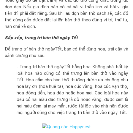
hoặc giấy đỏ để đặt bài vị và các đồ thờ cúng khác trong lúc
dọn dẹp. Nếu gia đình nào có cả bài vị thần linh và bài vị gia
tiên thì phải đặt riêng. Sau khi lau dọn bàn thờ sạch sẽ, các đồ
thờ cúng cần được đặt lại lên bàn thờ theo đúng vị trí, thứ tự,
hạn chế xê dịch.
Sắp xếp, trang trí bàn thờ ngày Tết
Để trang trí bàn thờ ngàyTết, bạn có thể dùng hoa, trái cây và
bánh chưng như sau:
- Trang trí bàn thờ ngàyTết bằng hoa: Không phải bất kỳ
loài hoa nào cũng có thể trưng lên bàn thờ vào ngày
Tết. Hoa cắm cho bàn thờ thường được ưa chuộng như
hoa lay ơn (hoa huệ ta), hoa cúc vàng, hoa cúc vạn thọ,
hoa đồng tiền, hoa đào hoặc hoa mai. Các loài hoa này
đều có hai màu đặc trưng là đỏ hoặc vàng, được xem là
hai màu đem lại may mắn, rước tài lộc vào nhà nên được
mọi người dùng cho việc trang trí bàn thờ vào ngày Tết.