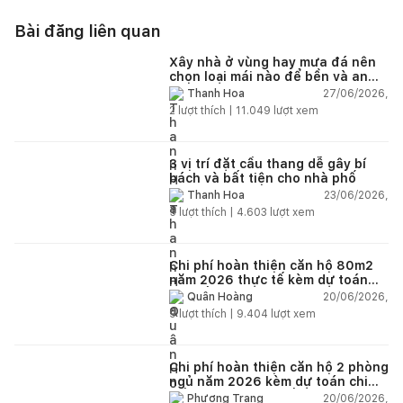
Bài đăng liên quan
Xây nhà ở vùng hay mưa đá nên
chọn loại mái nào để bền và an
toàn?
27/06/2026,
Thanh Hoa
2
lượt thích |
11.049
lượt xem
3 vị trí đặt cầu thang dễ gây bí
bách và bất tiện cho nhà phố
23/06/2026,
Thanh Hoa
5
lượt thích |
4.603
lượt xem
Chi phí hoàn thiện căn hộ 80m2
năm 2026 thực tế kèm dự toán
chi tiết từng hạng mục
20/06/2026,
Quân Hoàng
9
lượt thích |
9.404
lượt xem
Chi phí hoàn thiện căn hộ 2 phòng
ngủ năm 2026 kèm dự toán chi
tiết và ví dụ thực tế
20/06/2026,
Phương Trang