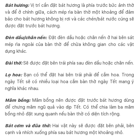
Bát hương:
Vị trí cần đặt bát hương là phía trước bức ảnh thờ
và để ở chính giữa, cách mép rìa bàn thờ một khoảng để đảm
bảo cho bát hương không bị rơi và các chén/bát nước cúng sẽ
được đặt trước bát hương.
Đèn dầu/chân nến:
Đặt đèn dầu hoặc chân nến ở hai bên sát
mép rìa ngoài của bàn thờ để chừa không gian cho các vật
dụng khác.
Đài thờ:
Sẽ được đặt bên trái phía sau đèn dầu hoặc chân nến.
Lọ hoa:
Bạn có thể đặt hai bên trái phải để cắm hoa. Trong
ngày Tết sẽ có nhiều loại hoa cắm bàn thờ ngày Tết mang ý
nghĩa khác nhau.
Mâm bồng:
Mâm bồng nên được đặt trước bát hương dùng
để chưng mâm ngũ quả vào dịp Tết. Có thể chia làm ba mâm
bồng nhỏ đặt xung quanh nếu bàn thờ có diện tích rộng.
Bát cơm và đũa thờ:
Hai vật này sẽ được đặt bên phải, bên
cạnh và nhích xuống phía sau bát hương một khoảng nhỏ.