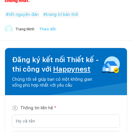
chóng nhất.
#
tết nguyên đán
#
trang trí bàn thờ
Theo dõi
Trang Minh
Đăng ký kết nối Thiết kế -
thi công với
Happynest
Chúng tôi sẽ giúp bạn có một không gian
sống phù hợp nhất với yêu cầu
Thông tin liên hệ
*