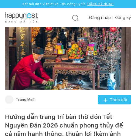
Kết nối đơn vị thiết kế - thi công uy tín.
ĐĂNG KÝ NGAY!
Đăng nhập
Đăng ký
M
Ạ
N
G
X
Ã
H
Ộ
I
Trang Minh
Theo dõi
Hướng dẫn trang trí bàn thờ đón Tết
Nguyên Đán 2026 chuẩn phong thủy để
cả năm hanh thông, thuận lợi (kèm ảnh