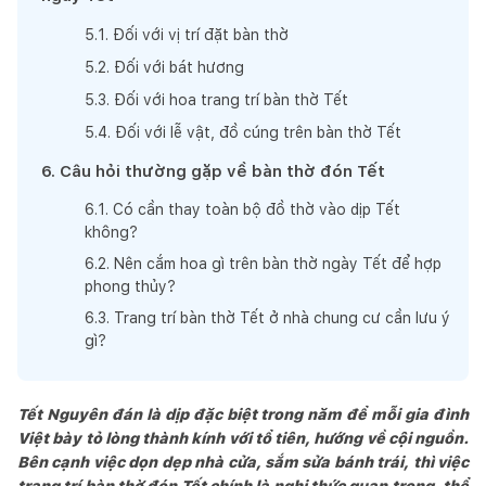
5
.
1
.
Đối với vị trí đặt bàn thờ
5
.
2
.
Đối với bát hương
5
.
3
.
Đối với hoa trang trí bàn thờ Tết
5
.
4
.
Đối với lễ vật, đồ cúng trên bàn thờ Tết
6
.
Câu hỏi thường gặp về bàn thờ đón Tết
6
.
1
.
Có cần thay toàn bộ đồ thờ vào dịp Tết
không?
6
.
2
.
Nên cắm hoa gì trên bàn thờ ngày Tết để hợp
phong thủy?
6
.
3
.
Trang trí bàn thờ Tết ở nhà chung cư cần lưu ý
gì?
Tết Nguyên đán là dịp đặc biệt trong năm để mỗi gia đình
Việt bày tỏ lòng thành kính với tổ tiên, hướng về cội nguồn.
Bên cạnh việc dọn dẹp nhà cửa, sắm sửa bánh trái, thì việc
trang trí bàn thờ đón Tết chính là nghi thức quan trọng, thể