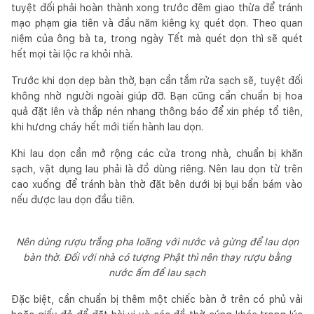
tuyệt đối phải hoàn thành xong trước đêm giao thừa để tránh
mạo phạm gia tiên và đầu năm kiêng kỵ quét dọn. Theo quan
niệm của ông bà ta, trong ngày Tết mà quét dọn thì sẽ quét
hết mọi tài lộc ra khỏi nhà.
Trước khi dọn dẹp bàn thờ, bạn cần tắm rửa sạch sẽ, tuyệt đối
không nhờ người ngoài giúp đỡ. Bạn cũng cần chuẩn bị hoa
quả đặt lên và thắp nén nhang thông báo để xin phép tổ tiên,
khi hương cháy hết mới tiến hành lau dọn.
Khi lau dọn cần mở rộng các cửa trong nhà, chuẩn bị khăn
sạch, vật dụng lau phải là đồ dùng riêng. Nên lau dọn từ trên
cao xuống để tránh bàn thờ đặt bên dưới bị bụi bẩn bám vào
nếu được lau dọn đầu tiên.
Nên dùng rượu trắng pha loãng với nước và gừng để lau dọn
bàn thờ. Đối với nhà có tượng Phật thì nên thay rượu bằng
nước ấm để lau sạch
Đặc biệt, cần chuẩn bị thêm một chiếc bàn ở trên có phủ vải