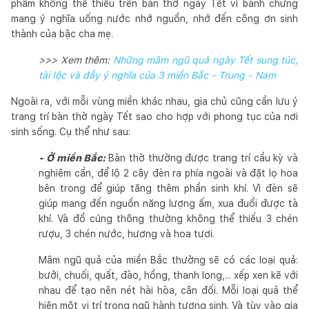
phẩm không thể thiếu trên bàn thờ ngày Tết vì bánh chưng
mang ý nghĩa uống nước nhớ nguồn, nhớ đến công ơn sinh
thành của bậc cha mẹ.
>>> Xem thêm:
Những mâm ngũ quả ngày Tết sung túc,
tài lộc và đầy ý nghĩa của 3 miền Bắc - Trung - Nam
Ngoài ra, với mỗi vùng miền khác nhau, gia chủ cũng cần lưu ý
trang trí bàn thờ ngày Tết sao cho hợp với phong tục của nơi
sinh sống. Cụ thể như sau:
- Ở miền Bắc:
Bàn thờ thường được trang trí cầu kỳ và
nghiêm cẩn, để lộ 2 cây đèn ra phía ngoài và đặt lọ hoa
bên trong để giúp tăng thêm phần sinh khí. Vì đèn sẽ
giúp mang đến nguồn năng lượng ấm, xua đuổi được tà
khí. Và đồ cúng thông thường không thể thiếu 3 chén
rượu, 3 chén nước, hương và hoa tươi.
Mâm ngũ quả của miền Bắc thường sẽ có các loại quả:
bưởi, chuối, quất, đào, hồng, thanh long,... xếp xen kẽ với
nhau để tạo nên nét hài hòa, cân đối. Mỗi loại quả thể
hiện một vị trí trong ngũ hành tương sinh. Và tùy vào gia