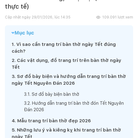
thực tế)
Cập nhật ngày
29/01/2026, lúc 14:35
109.091
lượt xem
Mục lục
1
.
Vì sao cần trang trí bàn thờ ngày Tết đúng
cách?
2
.
Các vật dụng, đồ trang trí trên bàn thờ ngày
Tết
3
.
Sơ đồ bày biện và hướng dẫn trang trí bàn thờ
ngày Tết Nguyên Đán 2026
3
.
1
.
Sơ đồ bày biện bàn thờ
3
.
2
.
Hướng dẫn trang trí bàn thờ đón Tết Nguyên
Đán 2026
4
.
Mẫu trang trí bàn thờ đẹp 2026
5
.
Những lưu ý và kiêng kỵ khi trang trí bàn thờ
ngày Tết