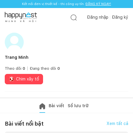
Kết nối đơn vị thiết kế - thi công uy tín.
ĐĂNG KÝ NGAY!
Đăng nhập
Đăng ký
M
Ạ
N
G
X
Ã
H
Ộ
I
Trang Minh
Theo dõi
0
Đang theo dõi
0
Chim xây tổ
Bài viết
Sổ lưu trữ
Bài viết nổi bật
Xem tất cả