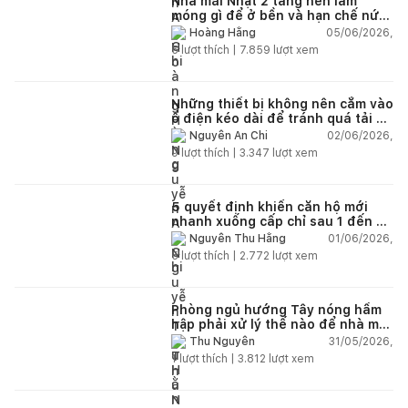
Nhà mái Nhật 2 tầng nên làm
móng gì để ở bền và hạn chế nứt
lún?
05/06/2026,
Hoàng Hằng
5
lượt thích |
7.859
lượt xem
Những thiết bị không nên cắm vào
ổ điện kéo dài để tránh quá tải và
chập cháy trong nhà
02/06/2026,
Nguyễn An Chi
9
lượt thích |
3.347
lượt xem
5 quyết định khiến căn hộ mới
nhanh xuống cấp chỉ sau 1 đến 2
năm
01/06/2026,
Nguyễn Thu Hằng
5
lượt thích |
2.772
lượt xem
Phòng ngủ hướng Tây nóng hầm
hập phải xử lý thế nào để nhà mát
hơn?
31/05/2026,
Thu Nguyễn
1
lượt thích |
3.812
lượt xem