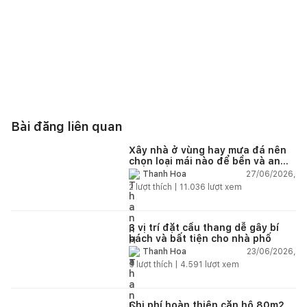
Bài đăng liên quan
Xây nhà ở vùng hay mưa đá nên
chọn loại mái nào để bền và an
toàn?
27/06/2026,
Thanh Hoa
2
lượt thích |
11.036
lượt xem
3 vị trí đặt cầu thang dễ gây bí
bách và bất tiện cho nhà phố
23/06/2026,
Thanh Hoa
5
lượt thích |
4.591
lượt xem
Chi phí hoàn thiện căn hộ 80m2