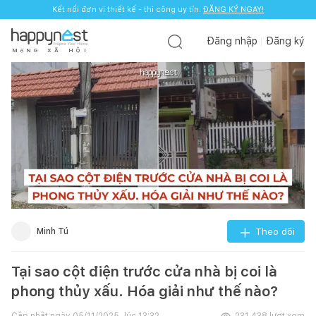
Kết nối đơn vị thiết kế - thi công uy tín.
ĐĂNG KÝ NGAY!
Đăng nhập
Đăng ký
M
Ạ
N
G
X
Ã
H
Ộ
I
Minh Tú
Theo dõi
Tại sao cột điện trước cửa nhà bị coi là
phong thủy xấu. Hóa giải như thế nào?
Cập nhật ngày
05/11/2025, lúc 13:32
231.438
lượt xem