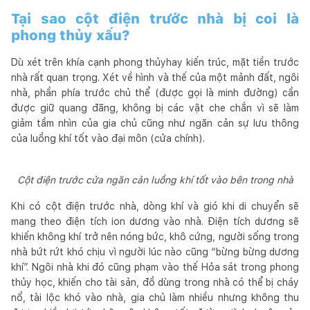
Tại sao cột điện trước nhà bị coi là
phong thủy xấu?
Dù xét trên khía cạnh phong thủyhay kiến trúc, mặt tiền trước
nhà rất quan trọng. Xét về hình và thế của một mảnh đất, ngôi
nhà, phần phía trước chủ thể (được gọi là minh đường) cần
được giữ quang đãng, không bị các vật che chắn vì sẽ làm
giảm tầm nhìn của gia chủ cũng như ngăn cản sự lưu thông
của luồng khí tốt vào đại môn (cửa chính).
Cột điện trước cửa ngăn cản luồng khí tốt vào bên trong nhà
Khi có cột điện trước nhà, dòng khí và gió khi di chuyển sẽ
mang theo điện tích ion dương vào nhà. Điện tích dương sẽ
khiến không khí trở nên nóng bức, khô cứng, người sống trong
nhà bứt rứt khó chịu vì người lúc nào cũng “bừng bừng dương
khí”. Ngôi nhà khi đó cũng phạm vào thế Hỏa sát trong phong
thủy học, khiến cho tài sản, đồ dùng trong nhà có thể bị cháy
nổ, tài lộc khó vào nhà, gia chủ làm nhiều nhưng không thu