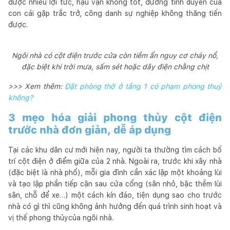
được nhiều lợi tức, hậu vận không tốt, đường tình duyên của
con cái gặp trắc trở, công danh sự nghiệp không thăng tiến
được.
Ngôi nhà có cột điện trước cửa còn tiềm ẩn nguy cơ cháy nổ,
đặc biệt khi trời mưa, sấm sét hoặc dây điện chằng chịt
>>> Xem thêm:
Đặt phòng thờ ở tầng 1 có phạm phong thuỷ
không?
3 mẹo hóa giải phong thủy cột điện
trước nhà đơn giản, dễ áp dụng
Tại các khu dân cư mới hiện nay, người ta thường tìm cách bố
trí cột điện ở điểm giữa của 2 nhà. Ngoài ra, trước khi xây nhà
(đặc biệt là nhà phố), mỗi gia đình cần xác lập một khoảng lùi
và tạo lập phần tiếp cận sau cửa cổng (sân nhỏ, bậc thềm lùi
sân, chỗ để xe…) một cách kín đáo, tiện dụng sao cho trước
nhà có gì thì cũng không ảnh hưởng đến quá trình sinh hoạt và
vị thế phong thủycủa ngôi nhà.