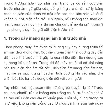
Trong trường hợp ngôi nhà hiện trạng đã có sẵn cột điện
trước nhà án ngữ giữa cửa, cổng thì gia chủ nên xử lý bằng
cách chuyển cửa chính về một bên sao cho tầm nhìn và lối đi
không bị cột điện cản trở. Tuy nhiên, nếu không thể thay đổi
hiện trạng của ngôi nhà thì gia chủ có thể áp dụng 1 trong 3
mẹo phong thủy hóa giải cột điện trước nhà.
1. Trồng cây mang nặng âm tính trước nhà
Theo phong thủy, âm thịnh thì dương suy hay dương thịnh thì
âm suy đều không nên. Cột điện, trạm biến thế, đường dây dẫn
điện cao thế trước nhà gây ra quá nhiều điện tích dương tạo
sự nóng bức, bất an. Trong khi đó, cây chuối lại có khả năng
hấp thụ điện tích âm rất tốt. Điện tích âm mang tính âm hàn,
mát mẻ sẽ giúp trung hòađiện tích dương khi vào nhà, che
chắn bớt tác hại của dòng điện đối với con người.
Tuy nhiên, có một quan niệm từ ông bà truyền lại là “Trước
cau sau chuối”, tức là không nên trồng chuối trước cửa nhà vì
sẽ tạo điều kiện cho âm khí quấy phá. Điều này cũng tương tự
như việc không nên trồng cây lớn, có cành lá sum suê ngay