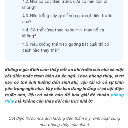
4
.
2
.
Nhà có cột điện trước cửa có nên dọn đi
không?
4
.
3
.
Nên trồng cây gì để hóa giải cột điện trước
nhà?
4
.
4
.
Có thể dùng thác nước mini thay hồ cá
không?
4
.
5
.
Nếu không thể treo gương bát quái thì có
cách nào thay thế?
Không ít gia đình cảm thấy bất an khi trước cửa nhà có một
cột điện hoặc trạm biến áp án ngữ. Theo phong thủy, vị trí
này có thể ảnh hưởng đến sinh khí, vận tài và cả sự bình
yên trong ngôi nhà. Vậy nếu bạn đang lo lắng vì có cột điện
trước nhà, liệu có cách nào để hóa giải để thuận
phong
thủy
mà không cần thay đổi cấu trúc nhà ở?
Cột điện trước nhà ảnh hưởng đến thẩm mỹ, sinh hoạt cũng
như phong thủy của nhà ở