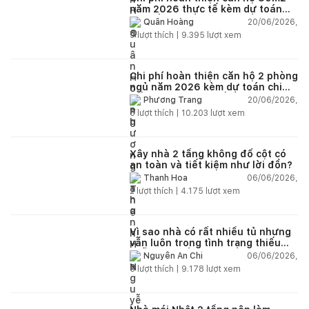
năm 2026 thực tế kèm dự toán
chi tiết từng hạng mục
20/06/2026,
Quân Hoàng
9
lượt thích |
9.395
lượt xem
Chi phí hoàn thiện căn hộ 2 phòng
ngủ năm 2026 kèm dự toán chi
tiết và ví dụ thực tế
20/06/2026,
Phương Trang
5
lượt thích |
10.203
lượt xem
Xây nhà 2 tầng không đổ cột có
an toàn và tiết kiệm như lời đồn?
06/06/2026,
Thanh Hoa
2
lượt thích |
4.175
lượt xem
Vì sao nhà có rất nhiều tủ nhưng
vẫn luôn trong tình trạng thiếu
chỗ chứa đồ?
06/06/2026,
Nguyễn An Chi
5
lượt thích |
9.178
lượt xem