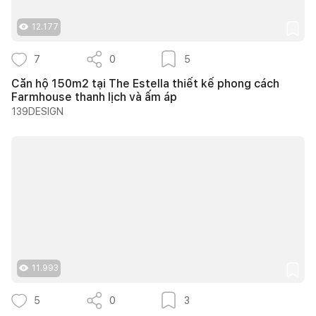
12.177
7
0
5
Căn hộ 150m2 tại The Estella thiết kế phong cách
Farmhouse thanh lịch và ấm áp
139DESIGN
11.993
5
0
3