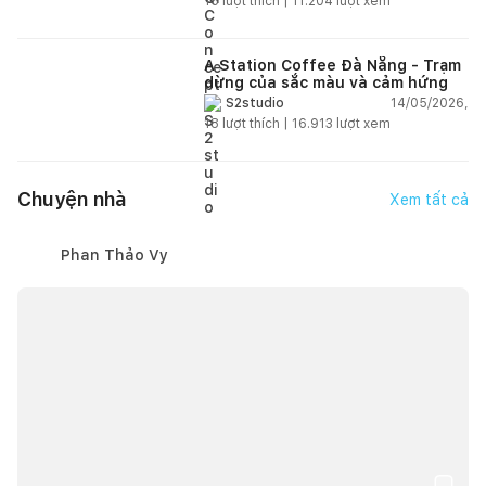
15
lượt thích |
11.204
lượt xem
A Station Coffee Đà Nẵng - Trạm
dừng của sắc màu và cảm hứng
14/05/2026,
S2studio
18
lượt thích |
16.913
lượt xem
Chuyện nhà
Xem tất cả
Phan Thảo Vy