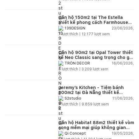
Căn hộ 150m2 tại The Estella
thiết kế phong cách Farmhouse
thanh lịch và ấm áp
23/06/2026,
139DESIGN
7
lượt thích |
12.177
lượt xem
Căn hộ 90m2 tại Opal Tower thiết
kế Neo Classic sang trọng cho gia
đình trẻ
16/06/2026,
TRÒN DECOR
8
lượt thích |
3.209
lượt xem
Jeremy’s Kitchen - Tiệm bánh
300m2 tại Đà Nẵng thiết kế
phong cách công nghiệp hiện đại
11/06/2026,
S2studio
ngập tràn ánh sáng tự nhiên
7
lượt thích |
9.859
lượt xem
Căn hộ Habitat 88m2 thiết kế vòm
cong mềm mại giúp không gian
sống hiện đại trở nên ấm áp hơn
19/05/2026,
Qi Concept