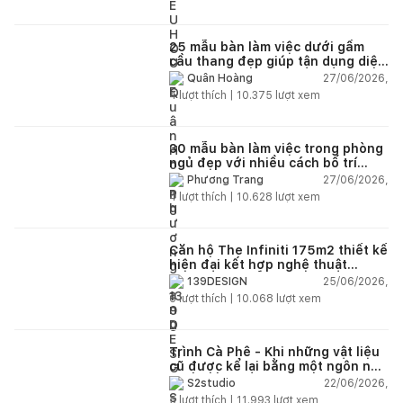
25 mẫu bàn làm việc dưới gầm
cầu thang đẹp giúp tận dụng diện
tích tưởng chừng bị bỏ quên
27/06/2026,
Quân Hoàng
4
lượt thích |
10.375
lượt xem
30 mẫu bàn làm việc trong phòng
ngủ đẹp với nhiều cách bố trí
thông minh cho mọi diện tích
27/06/2026,
Phương Trang
4
lượt thích |
10.628
lượt xem
Căn hộ The Infiniti 175m2 thiết kế
hiện đại kết hợp nghệ thuật
Modern Art đầy cảm xúc
25/06/2026,
139DESIGN
6
lượt thích |
10.068
lượt xem
Trình Cà Phê - Khi những vật liệu
cũ được kể lại bằng một ngôn ngữ
thiết kế mới
22/06/2026,
S2studio
5
lượt thích |
11.993
lượt xem