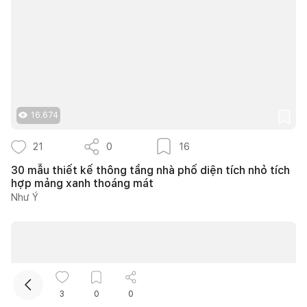
16.674
Kết nối thiết kế, thi công
21
0
16
30 mẫu thiết kế thông tầng nhà phố diện tích nhỏ tích
Mua sắm hoàn thiện nhà
hợp mảng xanh thoáng mát
Như Ý
3
0
0