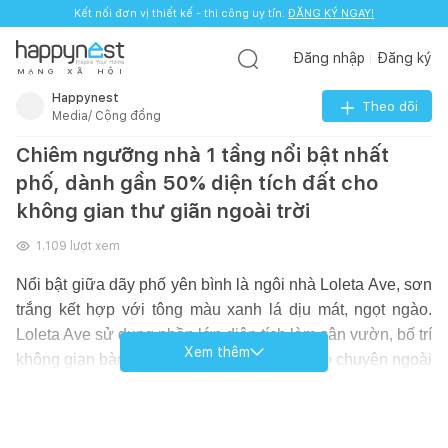
Kết nối đơn vị thiết kế - thi công uy tín.
ĐĂNG KÝ NGAY!
Đăng nhập
Đăng ký
M
Ạ
N
G
X
Ã
H
Ộ
I
Happynest
Theo dõi
Media/ Cộng đồng
Chiêm ngưỡng nhà 1 tầng nổi bật nhất
phố, dành gần 50% diện tích đất cho
không gian thư giãn ngoài trời
1.109
lượt xem
Nổi bật giữa dãy phố yên bình là ngôi nhà Loleta Ave, sơn
trắng kết hợp với tông màu xanh lá dịu mát, ngọt ngào.
Loleta Ave sử dụng phần lớn diện tích làm sân vườn, bố trí
Xem thêm
không gian bàn ăn, bàn tiệc và nghỉ ngơi, trò chuyện ngoài
trời, vừa thoáng mát vừa được tận hưởng không gian
thiên nhiên trong lành. Thiết kế nhà bên trong có 3 phòng
ngủ, mỗi phòng một phong cách, cá tính riêng nhưng vẫn