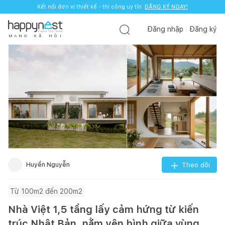
Kết nối đơn vị thiết kế - thi công uy tín.
ĐĂNG KÝ NGAY!
Đăng nhập
Đăng ký
M
Ạ
N
G
X
Ã
H
Ộ
I
Huyền Nguyễn
Theo dõi
Từ 100m2 đến 200m2
Nhà Việt 1,5 tầng lấy cảm hứng từ kiến
trúc Nhật Bản, nằm yên bình giữa vùng