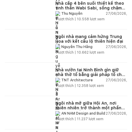
Nhà cấp 4 bên suối thiết kế theo
tinh thần Wabi Sabi, sống chậm
giữa thiên nhiên
27/06/2026,
Thu Nguyễn
1
lượt thích |
10.558
lượt xem
Ngôi nhà mang cảm hứng Trung
Hoa với kết cấu lộ thiên hiện đại
27/06/2026,
Nguyễn Thu Hằng
1
lượt thích |
10.662
lượt xem
Nhà vườn tại Ninh Bình gìn giữ
nhà thờ tổ bằng giải pháp tổ chức
lại không gian
27/06/2026,
TNT Architecture
1
lượt thích |
12.358
lượt xem
Ngôi nhà mở giữa Hội An, nơi
thiên nhiên trở thành một phần
của cuộc sống
27/06/2026,
AN NAM Design and Build
1
lượt thích |
11.237
lượt xem