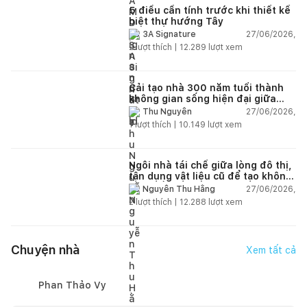
5 điều cần tính trước khi thiết kế
biệt thự hướng Tây
27/06/2026,
3A Signature
2
lượt thích |
12.289
lượt xem
Cải tạo nhà 300 năm tuổi thành
không gian sống hiện đại giữa
thiên nhiên
27/06/2026,
Thu Nguyễn
1
lượt thích |
10.149
lượt xem
Ngôi nhà tái chế giữa lòng đô thị,
tận dụng vật liệu cũ để tạo không
gian sống linh hoạt
27/06/2026,
Nguyễn Thu Hằng
2
lượt thích |
12.288
lượt xem
Chuyện nhà
Xem tất cả
Phan Thảo Vy