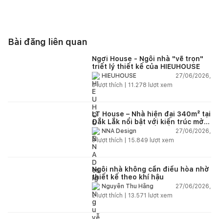
Bài đăng liên quan
Ngơi House - Ngôi nhà "vẽ trọn"
triết lý thiết kế của HIEUHOUSE
27/06/2026,
HIEUHOUSE
3
lượt thích |
11.278
lượt xem
LT House – Nhà hiện đại 340m² tại
Đắk Lắk nổi bật với kiến trúc mở
và hệ sân vườn kết nối thiên
27/06/2026,
NNA Design
nhiên
3
lượt thích |
15.849
lượt xem
Ngôi nhà không cần điều hòa nhờ
thiết kế theo khí hậu
27/06/2026,
Nguyễn Thu Hằng
2
lượt thích |
13.571
lượt xem