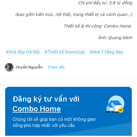
Chi phí đầu tư: 3;8 tỷ đồng
(bao gồm kiến trúc, nội thất, trang thiết bị và cảnh quan...)
Thiết kế & thi công: Combo Home
Ảnh: Quang Minh
#
nhà đẹp Hà Nội
#
Thiết kế homestay
#
nhà 1 tầng đẹp
Theo dõi
Huyền Nguyễn
Đăng ký tư vấn với
Combo Home
Chúng tôi sẽ giúp bạn có một không gian
sống phù hợp nhất với yêu cầu