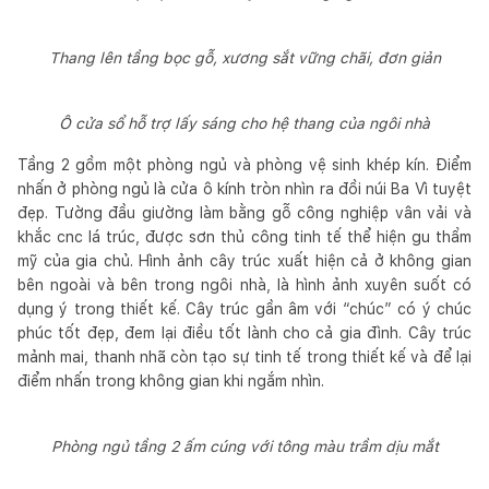
Thang lên tầng bọc gỗ, xương sắt vững chãi, đơn giản
Ô cửa sổ hỗ trợ lấy sáng cho hệ thang của ngôi nhà
Tầng 2 gồm một phòng ngủ và phòng vệ sinh khép kín. Điểm
nhấn ở phòng ngủ là cửa ô kính tròn nhìn ra đồi núi Ba Vì tuyệt
đẹp. Tường đầu giường làm bằng gỗ công nghiệp vân vải và
khắc cnc lá trúc, được sơn thủ công tinh tế thể hiện gu thẩm
mỹ của gia chủ. Hình ảnh cây trúc xuất hiện cả ở không gian
bên ngoài và bên trong ngôi nhà, là hình ảnh xuyên suốt có
dụng ý trong thiết kế. Cây trúc gần âm với “chúc” có ý chúc
phúc tốt đẹp, đem lại điều tốt lành cho cả gia đình. Cây trúc
mảnh mai, thanh nhã còn tạo sự tinh tế trong thiết kế và để lại
điểm nhấn trong không gian khi ngắm nhìn.
Phòng ngủ tầng 2 ấm cúng với tông màu trầm dịu mắt