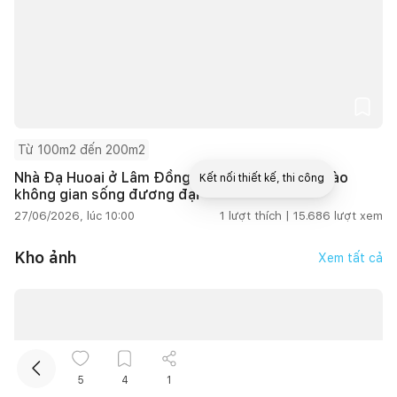
Từ 100m2 đến 200m2
Nhà Đạ Huoai ở Lâm Đồng đưa ký ức gia đình vào
Kết nối thiết kế, thi công
không gian sống đương đại
27/06/2026, lúc 10:00
1
lượt thích |
15.686
lượt xem
Mua sắm hoàn thiện nhà
Kho ảnh
Xem tất cả
5
4
1