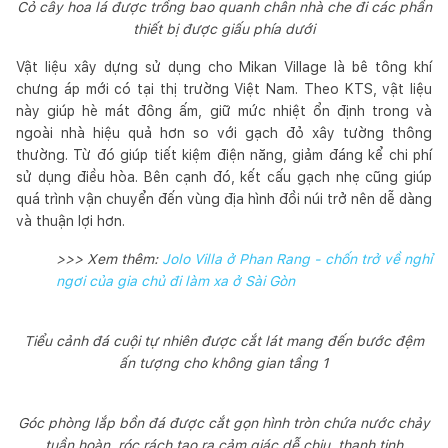
Cỏ cây hoa lá được trồng bao quanh chân nhà che đi các phần
thiết bị được giấu phía dưới
Vật liệu xây dựng sử dụng cho Mikan Village là bê tông khí
chưng áp mới có tại thị trường Việt Nam. Theo KTS, vật liệu
này giúp hè mát đông ấm, giữ mức nhiệt ổn định trong và
ngoài nhà hiệu quả hơn so với gạch đỏ xây tường thông
thường. Từ đó giúp tiết kiệm điện năng, giảm đáng kể chi phí
sử dụng điều hòa. Bên cạnh đó, kết cấu gạch nhẹ cũng giúp
quá trình vận chuyển đến vùng địa hình đồi núi trở nên dễ dàng
và thuận lợi hơn.
>>> Xem thêm:
Jolo Villa ở Phan Rang - chốn trở về nghỉ
ngơi của gia chủ đi làm xa ở Sài Gòn
Tiểu cảnh đá cuội tự nhiên được cắt lát mang đến bước đệm
ấn tượng cho không gian tầng 1
Góc phòng lắp bồn đá được cắt gọn hình tròn chứa nước chảy
tuần hoàn, róc rách tạo ra cảm giác dễ chịu, thanh tịnh