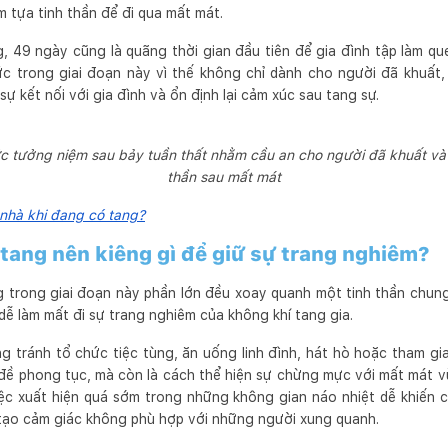
m tựa tinh thần để đi qua mất mát.
, 49 ngày cũng là quãng thời gian đầu tiên để gia đình tập làm q
c trong giai đoạn này vì thế không chỉ dành cho người đã khuất,
sự kết nối với gia đình và ổn định lại cảm xúc sau tang sự.
c tưởng niệm sau bảy tuần thất nhằm cầu an cho người đã khuất và g
thần sau mất mát
nhà khi đang có tang?
tang nên kiêng gì để giữ sự trang nghiêm?
ng trong giai đoạn này phần lớn đều xoay quanh một tinh thần chu
dễ làm mất đi sự trang nghiêm của không khí tang gia.
ờng tránh tổ chức tiệc tùng, ăn uống linh đình, hát hò hoặc tham g
 đề phong tục, mà còn là cách thể hiện sự chừng mực với mất mát v
ệc xuất hiện quá sớm trong những không gian náo nhiệt dễ khiến 
tạo cảm giác không phù hợp với những người xung quanh.