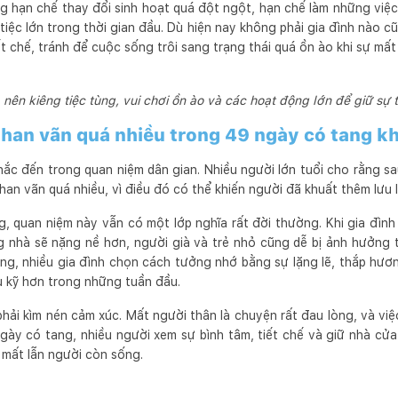
g hạn chế thay đổi sinh hoạt quá đột ngột, hạn chế làm những việc
iệc lớn trong thời gian đầu. Dù hiện nay không phải gia đình nào c
iết chế, tránh để cuộc sống trôi sang trạng thái quá ồn ào khi sự mất
nên kiêng tiệc tùng, vui chơi ồn ào và các hoạt động lớn để giữ sự 
than vãn quá nhiều trong 49 ngày có tang k
ắc đến trong quan niệm dân gian. Nhiều người lớn tuổi cho rằng sa
han vãn quá nhiều, vì điều đó có thể khiến người đã khuất thêm lưu lu
, quan niệm này vẫn có một lớp nghĩa rất đời thường. Khi gia đình
 nhà sẽ nặng nề hơn, người già và trẻ nhỏ cũng dễ bị ảnh hưởng tâ
ng, nhiều gia đình chọn cách tưởng nhớ bằng sự lặng lẽ, thắp hươn
 kỹ hơn trong những tuần đầu.
phải kìm nén cảm xúc. Mất người thân là chuyện rất đau lòng, và vi
gày có tang, nhiều người xem sự bình tâm, tiết chế và giữ nhà cửa 
mất lẫn người còn sống.