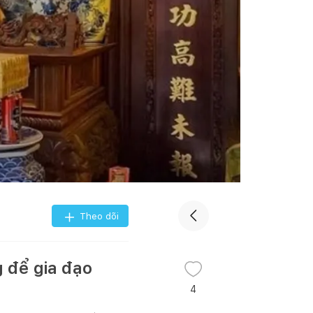
Theo dõi
 để gia đạo
4