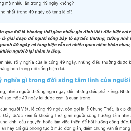
ếng mộ nhiều lần trong 49 ngày không?
ọng nhất trong 49 ngày có tang là gì?
n qua đời là khoảng thời gian nhiều gia đình Việt đặc biệt coi t
là giai đoạn để người sống bày tỏ sự tiếc thương, tưởng nhớ v
quanh 49 ngày có tang hiện vẫn có nhiều quan niệm khác nhau, 
hiến người ở lại thêm lo lắng.
bạn hiểu rõ ý nghĩa của lễ cúng 49 ngày, những điều thường được k
hàng hơn trong đời sống hiện đại.
 nghĩa gì trong đời sống tâm linh của người
ng, nhiều người thường nghĩ ngay đến những điều phải kiêng. Nhưng 
 vì sao mốc 49 ngày lại được xem là quan trọng.
ủa người Việt, lễ cúng 49 ngày, còn gọi là lễ Chung Thất, là dịp 
. Đây được xem là khoảng thời gian người sống hướng tâm nhiề
ụng kinh, cầu nguyện hoặc làm việc thiện để hồi hướng công đức. 
gian hay chỉ giữ phong tục ở mức đơn giản, điểm chung vẫn là mong