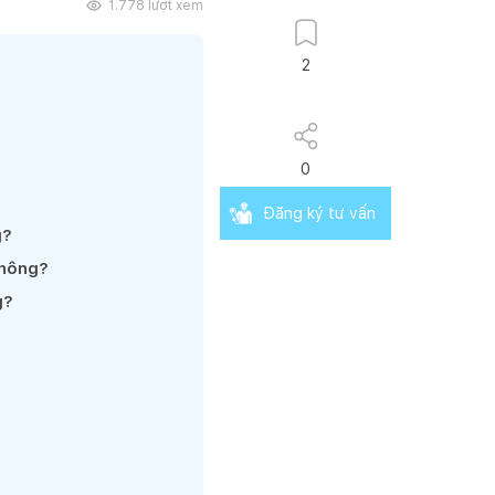
1.778
lượt xem
2
0
Đăng ký tư vấn
g?
không?
g?