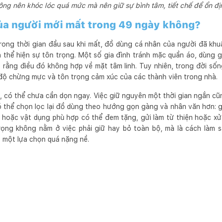
ng nên khóc lóc quá mức mà nên giữ sự bình tâm, tiết chế để ổn địn
ủa người mới mất trong 49 ngày không?
trong thời gian đầu sau khi mất, đồ dùng cá nhân của người đã kh
 thể hiện sự tôn trọng. Một số gia đình tránh mặc quần áo, dùng 
 rằng điều đó không hợp về mặt tâm linh. Tuy nhiên, trong đời sốn
 độ chừng mực và tôn trọng cảm xúc của các thành viên trong nhà.
, có thể chưa cần dọn ngay. Việc giữ nguyên một thời gian ngắn cũn
ó thể chọn lọc lại đồ dùng theo hướng gọn gàng và nhân văn hơn: g
o hoặc vật dụng phù hợp có thể đem tặng, gửi làm từ thiện hoặc xử
trọng không nằm ở việc phải giữ hay bỏ toàn bộ, mà là cách làm s
o một lựa chọn quá nặng nề.