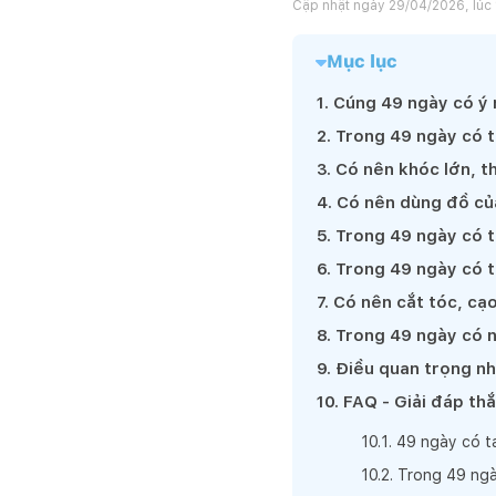
Cập nhật ngày
29/04/2026, lúc 
Mục lục
1
.
Cúng 49 ngày có ý 
2
.
Trong 49 ngày có t
3
.
Có nên khóc lớn, t
4
.
Có nên dùng đồ củ
5
.
Trong 49 ngày có t
6
.
Trong 49 ngày có t
7
.
Có nên cắt tóc, cạ
8
.
Trong 49 ngày có 
9
.
Điều quan trọng nh
10
.
FAQ - Giải đáp th
10
.
1
.
49 ngày có ta
10
.
2
.
Trong 49 ngà