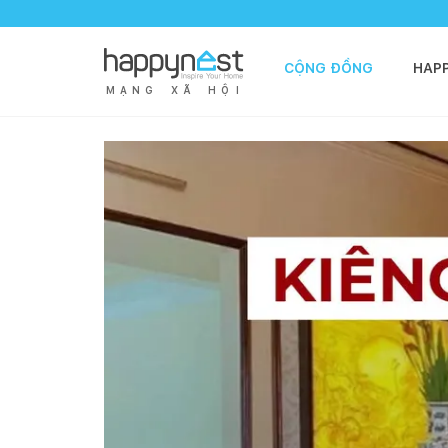
CỘNG ĐỒNG
HAP
M
Ạ
N
G
X
Ã
H
Ộ
I