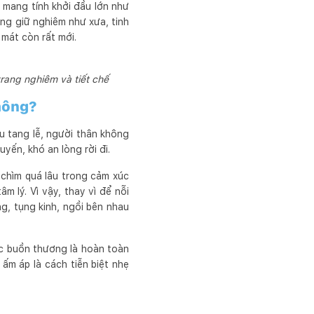
 mang tính khởi đầu lớn như
ũng giữ nghiêm như xưa, tinh
 mát còn rất mới.
trang nghiêm và tiết chế
hông?
u tang lễ, người thân không
yến, khó an lòng rời đi.
 chìm quá lâu trong cảm xúc
m lý. Vì vậy, thay vì để nỗi
g, tụng kinh, ngồi bên nhau
ệc buồn thương là hoàn toàn
ấm áp là cách tiễn biệt nhẹ