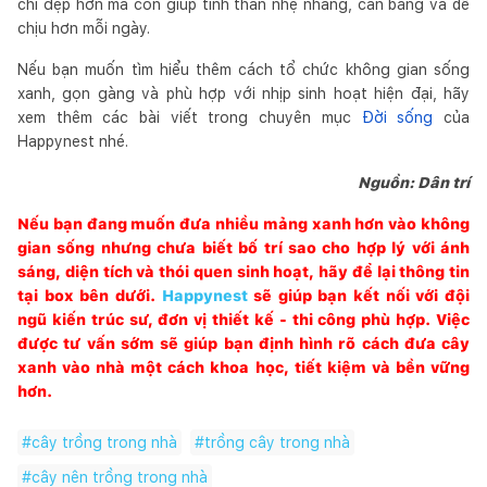
chỉ đẹp hơn mà còn giúp tinh thần nhẹ nhàng, cân bằng và dễ
chịu hơn mỗi ngày.
Nếu bạn muốn tìm hiểu thêm cách tổ chức không gian sống
xanh, gọn gàng và phù hợp với nhịp sinh hoạt hiện đại, hãy
xem thêm các bài viết trong chuyên mục
Đời sống
của
Happynest nhé.
Nguồn: Dân trí
Nếu bạn đang muốn đưa nhiều mảng xanh hơn vào không
gian sống nhưng chưa biết bố trí sao cho hợp lý với ánh
sáng, diện tích và thói quen sinh hoạt, hãy để lại thông tin
tại box bên dưới.
Happynest
sẽ giúp bạn kết nối với đội
ngũ kiến trúc sư, đơn vị thiết kế - thi công phù hợp. Việc
được tư vấn sớm sẽ giúp bạn định hình rõ cách đưa cây
xanh vào nhà một cách khoa học, tiết kiệm và bền vững
hơn.
#
cây trồng trong nhà
#
trồng cây trong nhà
#
cây nên trồng trong nhà