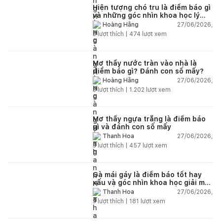
Hiện tượng chó tru là điềm báo gì
và những góc nhìn khoa học lý
giải
27/06/2026,
Hoàng Hằng
3
lượt thích |
474
lượt xem
Mơ thấy nước tràn vào nhà là
điềm báo gì? Đánh con số mấy?
27/06/2026,
Hoàng Hằng
3
lượt thích |
1.202
lượt xem
Mơ thấy ngựa trắng là điềm báo
gì và đánh con số mấy
27/06/2026,
Thanh Hoa
3
lượt thích |
457
lượt xem
Gà mái gáy là điềm báo tốt hay
xấu và góc nhìn khoa học giải mã
chi tiết
27/06/2026,
Thanh Hoa
3
lượt thích |
181
lượt xem