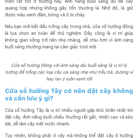
triển rất tốt ở hướng này. Ánh nắng buổi sáng đủ để cây
quang hợp nhưng không gây tổn thương lá. Nhờ đó, lá giữ
được màu xanh đậm, bóng và ít bị cháy.
Nếu bạn mới bắt đầu trồng cây trong nhà, cửa sổ hướng đông
là lựa chọn an toàn để thử nghiệm. Đây cũng là vị trí giúp
không gian sống trở nên nhẹ nhàng, dễ chịu hơn vì ánh sáng
buổi sáng thường mang lại cảm giác tươi mới.
Cửa sổ hướng Đông với ánh sáng dịu buổi sáng là vị trí lý
tưởng để trồng các loại cây ưa sáng nhẹ như trầu bà, dương xỉ
hay lan ý luôn xanh tốt
Cửa sổ hướng Tây có nên đặt cây không
và cần lưu ý gì?
Cửa sổ hướng Tây là vị trí nhiều người gặp khó khăn nhất khi
đặt cây. Ánh nắng buổi chiều thường rất gắt, nhiệt cao và kéo
dài, dễ làm cây mất nước nhanh.
Tuy nhiên, không phải vì vậy mà không thể đặt cây ở hướng