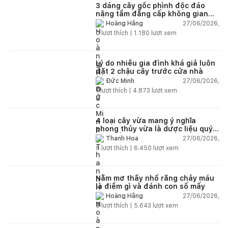
3 dáng cây gốc phình độc đáo
nâng tầm đẳng cấp không gian
sống
27/06/2026,
Hoàng Hằng
0
lượt thích |
1.180
lượt xem
Lý do nhiều gia đình khá giả luôn
đặt 2 chậu cây trước cửa nhà
27/06/2026,
Đức Minh
1
lượt thích |
4.873
lượt xem
4 loại cây vừa mang ý nghĩa
phong thủy vừa là dược liệu quý
nên trồng trong nhà
27/06/2026,
Thanh Hoa
0
lượt thích |
6.450
lượt xem
Nằm mơ thấy nhổ răng chảy máu
là điềm gì và đánh con số mấy
27/06/2026,
Hoàng Hằng
0
lượt thích |
5.643
lượt xem