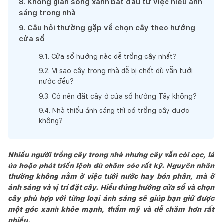
8
.
Không gian sống xanh bắt đầu từ việc hiểu ánh
sáng trong nhà
9
.
Câu hỏi thường gặp về chọn cây theo hướng
cửa sổ
9
.
1
.
Cửa sổ hướng nào dễ trồng cây nhất?
9
.
2
.
Vì sao cây trong nhà dễ bị chết dù vẫn tưới
nước đều?
9
.
3
.
Có nên đặt cây ở cửa sổ hướng Tây không?
9
.
4
.
Nhà thiếu ánh sáng thì có trồng cây được
không?
Nhiều người trồng cây trong nhà nhưng cây vẫn còi cọc, lá
úa hoặc phát triển lệch dù chăm sóc rất kỹ. Nguyên nhân
thường không nằm ở việc tưới nước hay bón phân, mà ở
ánh sáng và vị trí đặt cây. Hiểu đúng hướng cửa sổ và chọn
cây phù hợp với từng loại ánh sáng sẽ giúp bạn giữ được
một góc xanh khỏe mạnh, thẩm mỹ và dễ chăm hơn rất
nhiều.