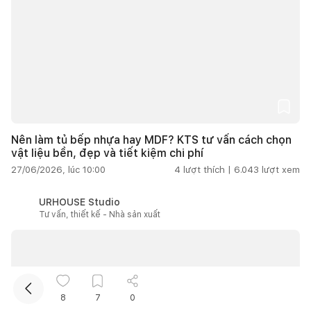
Nên làm tủ bếp nhựa hay MDF? KTS tư vấn cách chọn
Kết nối thiết kế, thi công
vật liệu bền, đẹp và tiết kiệm chi phí
27/06/2026, lúc 10:00
4
lượt thích |
6.043
lượt xem
Mua sắm hoàn thiện nhà
URHOUSE Studio
Tư vấn, thiết kế - Nhà sản xuất
8
7
0