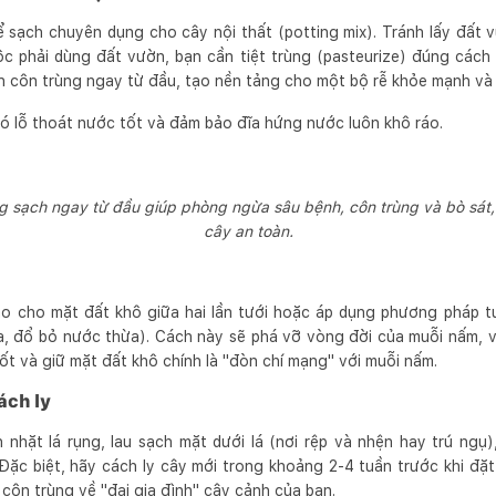
ể sạch chuyên dụng cho cây nội thất (potting mix). Tránh lấy đất
c phải dùng đất vườn, bạn cần tiệt trùng (pasteurize) đúng cách t
n côn trùng ngay từ đầu, tạo nền tảng cho một bộ rễ khỏe mạnh và 
ó lỗ thoát nước tốt và đảm bảo đĩa hứng nước luôn khô ráo.
ng sạch ngay từ đầu giúp phòng ngừa sâu bệnh, côn trùng và bò sát
cây an toàn.
ao cho mặt đất khô giữa hai lần tưới hoặc áp dụng phương pháp t
a, đổ bỏ nước thừa). Cách này sẽ phá vỡ vòng đời của muỗi nấm, v
t và giữ mặt đất khô chính là "đòn chí mạng" với muỗi nấm.
ách ly
 nhặt lá rụng, lau sạch mặt dưới lá (nơi rệp và nhện hay trú ngụ
ặc biệt, hãy cách ly cây mới trong khoảng 2-4 tuần trước khi đặ
ôn trùng về "đại gia đình" cây cảnh của bạn.