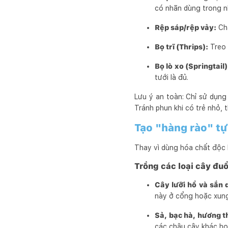
có nhãn dùng trong n
Rệp sáp/rệp vảy:
Ch
Bọ trĩ (Thrips):
Treo 
Bọ lò xo (Springtail)
tưới là đủ.
Lưu ý an toàn: Chỉ sử dụng
Tránh phun khi có trẻ nhỏ,
Tạo "hàng rào" tự 
Thay vì dùng hóa chất độc h
Trồng các loại cây đuổ
Cây lưỡi hổ và sắn 
này ở cổng hoặc xung
Sả, bạc hà, hương t
các chậu cây khác ho