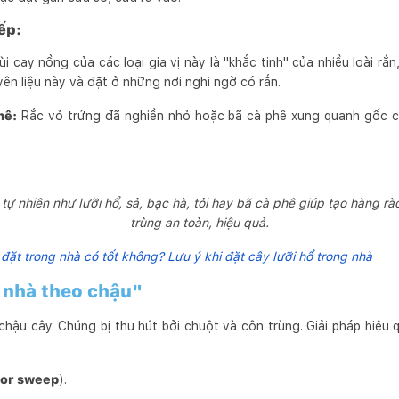
ếp:
i cay nồng của các loại gia vị này là "khắc tinh" của nhiều loài rắn,
n liệu này và đặt ở những nơi nghi ngờ có rắn.
hê:
Rắc vỏ trứng đã nghiền nhỏ hoặc bã cà phê xung quanh gốc c
tự nhiên như lưỡi hổ, sả, bạc hà, tỏi hay bã cà phê giúp tạo hàng rà
trùng an toàn, hiệu quả.
 đặt trong nhà có tốt không? Lưu ý khi đặt cây lưỡi hổ trong nhà
 nhà theo chậu"
chậu cây. Chúng bị thu hút bởi chuột và côn trùng. Giải pháp hiệu 
or sweep
).