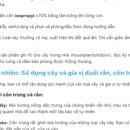
hà.
ấm cồn
isopropyl
≤70% bằng tăm bông lên từng con.
bẫy xanh/vàng và phun xà phòng/dầu theo đúng hướng dẫn.
:
Loài này thường vô hại, xuất hiện khi đất quá ẩm. Chỉ cần giảm ẩm
 sản phẩm ghi rõ cho cây trong nhà (houseplants/indoor), đọc kỹ
 thú cưng và đảm bảo phòng được thông thoáng.
nhiên: Sử dụng cây và gia vị đuổi rắn, côn 
ại, bạn có thể tận dụng sức mạnh của các loại cây và gia vị tự nhiê
i côn trùng và rắn:
dây:
Mùi hương nồng đặc trưng của chúng khiến rắn khó chịu và tr
 quanh nhà để tạo thành một lớp bảo vệ tự nhiên.
hảo:
Côn trùng rất ghét mùi hương của những loại cây này. Bạn có
ặc đặt gần cửa sổ, cửa ra vào.