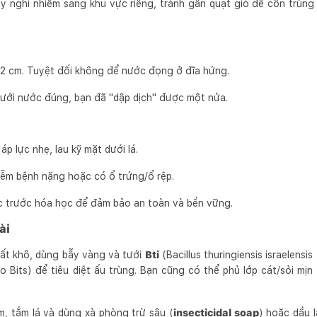
 nghi nhiễm sang khu vực riêng, tránh gần quạt gió để côn trùng
i
-2 cm. Tuyệt đối không để nước đọng ở đĩa hứng.
 tưới nước đúng, bạn đã "dập dịch" được một nửa.
p lực nhẹ, lau kỹ mặt dưới lá.
iễm bệnh nặng hoặc có ổ trứng/ổ rệp.
c trước hóa học để đảm bảo an toàn và bền vững.
ài
ất khô, dùng bẫy vàng và tưới
Bti
(Bacillus thuringiensis israelensis
to Bits) để tiêu diệt ấu trùng. Bạn cũng có thể phủ lớp cát/sỏi mị
, tắm lá và dùng xà phòng trừ sâu (
insecticidal soap
) hoặc dầu 