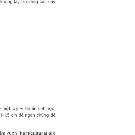
 không lây lan sang các cây
 - một loại vi khuẩn sinh học,
n 1-1.5 cm để ngăn chúng đẻ
làm vườn (
horticultural oil
)