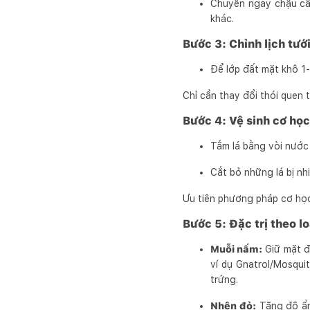
Chuyển ngay chậu cây
khác.
Bước 3: Chỉnh lịch tướ
Để lớp đất mặt khô 1
Chỉ cần thay đổi thói quen
Bước 4: Vệ sinh cơ học
Tắm lá bằng vòi nước á
Cắt bỏ những lá bị nh
Ưu tiên phương pháp cơ họ
Bước 5: Đặc trị theo lo
Muỗi nấm:
Giữ mặt đ
ví dụ Gnatrol/Mosqui
trứng.
Nhện đỏ:
Tăng độ ẩm