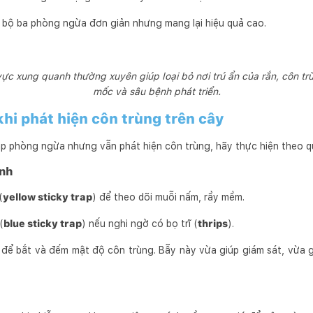
à bộ ba phòng ngừa đơn giản nhưng mang lại hiệu quả cao.
vực xung quanh thường xuyên giúp loại bỏ nơi trú ẩn của rắn, côn tr
mốc và sâu bệnh phát triển.
khi phát hiện côn trùng trên cây
áp phòng ngừa nhưng vẫn phát hiện côn trùng, hãy thực hiện theo qu
anh
(
yellow sticky trap
) để theo dõi muỗi nấm, rầy mềm.
(
blue sticky trap
) nếu nghi ngờ có bọ trĩ (
thrips
).
 để bắt và đếm mật độ côn trùng. Bẫy này vừa giúp giám sát, vừa 