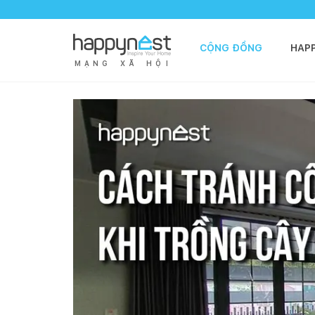
CỘNG ĐỒNG
HAP
M
Ạ
N
G
X
Ã
H
Ộ
I