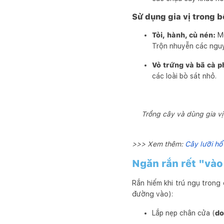
Sử dụng gia vị trong b
Tỏi, hành, củ nén:
Mù
Trộn nhuyễn các nguyê
Vỏ trứng và bã cà p
các loài bò sát nhỏ.
Trồng cây và dùng gia vị 
>>> Xem thêm:
Cây lưỡi hổ
Ngăn rắn rết "vào
Rắn hiếm khi trú ngụ trong 
đường vào):
Lắp nẹp chân cửa (
do