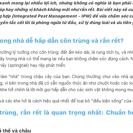
anh mang lại nhiều lợi ích, nhưng không có nghĩa là bạn phải
p hay những vị khách không mời như rắn rết. Bài viết này sẽ c
ng hợp (Integrated Pest Management - IPM) để vừa chăm sóc 
yên tắc cốt lõi là phòng ngừa từ đầu, xử lý đúng loài và ưu tiên
rong nhà dễ hấp dẫn côn trùng và rắn rết?
ờng lý tưởng cho côn trùng: đất ẩm kéo dài, lá rụng tích tụ, và nh
cây trong nhà có thể mang lại nếu bạn không chăm sóc đúng cách. Nh
y (springtail) hay rệp phát triển.
i làm "nhà" trong chậu cây của bạn. Chúng thường chui vào nhà q
, vì bên trong nhà đã có sẵn nguồn thức ăn như chuột hoặc các loại
khe hở chính là lời mời gọi hấp dẫn cho các sinh vật không mong mu
à các khe hở là cách hiệu quả nhất để loại bỏ "điều kiện sống" của
rùng, rắn rết là quan trọng nhất: Chuẩn h
á thể và chậu