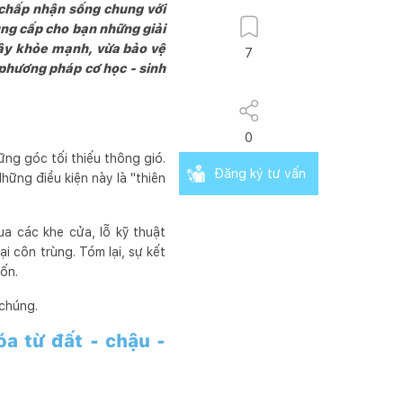
 chấp nhận sống chung với
ung cấp cho bạn những giải
cây khỏe mạnh, vừa bảo vệ
7
 phương pháp cơ học - sinh
0
ững góc tối thiếu thông gió.
Đăng ký tư vấn
ững điều kiện này là "thiên
ua các khe cửa, lỗ kỹ thuật
 côn trùng. Tóm lại, sự kết
ốn.
 chúng.
óa từ đất - chậu -