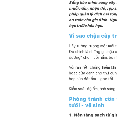
Sống hòa mình cùng cây x
muỗi nấm, nhện đỏ, rệp sá
pháp quản lý dịch hại tổ
an toàn cho gia đình. Ngu
học trước hóa học.
Vì sao chậu cây t
Hãy tưởng tượng một môi trư
Đó chính là những gì chậu 
đường" cho muỗi nấm, bọ nhả
Với rắn rết, chúng hiếm kh
hoặc cửa dành cho thú cưng
hợp của đất ẩm + góc tối + 
Kiểm soát độ ẩm, ánh sáng v
Phòng tránh côn t
tưới - vệ sinh
1. Nền tảng sạch từ gi