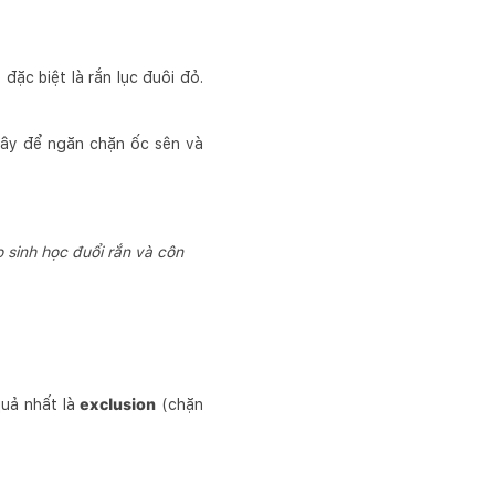
 đặc biệt là rắn lục đuôi đỏ.
ây để ngăn chặn ốc sên và
o sinh học đuổi rắn và côn
quả nhất là
exclusion
(chặn