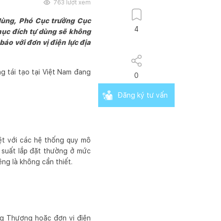
763
lượt xem
Hùng, Phó Cục trưởng Cục
4
 mục đích tự dùng sẽ không
áo với đơn vị điện lực địa
g tái tạo tại Việt Nam đang
0
Đăng ký tư vấn
ệt với các hệ thống quy mô
g suất lắp đặt thường ở mức
ng là không cần thiết.
ng Thương hoặc đơn vị điện