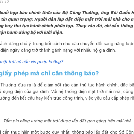
23:20
 buổi họp báo chính thức của Bộ Công Thương, ông Bùi Quốc 
 tin quan trọng: Người dân lắp đặt điện mặt trời mái nhà cho
g hay thủ tục hành chính phức tạp. Thay vào đó, chỉ cần thông b
n hành đồng bộ với lưới điện.
sách đáng chú ý trong bối cảnh nhu cầu chuyển đổi sang năng lượn
í điện ngày càng trở thành gánh nặng với nhiều hộ gia đình.
mặt trời có cần xin phép không?
giấy phép mà chỉ cần thông báo?
Thương đưa ra là để giảm bớt rào cản thủ tục hành chính, đặc bi
ử dụng điện của gia đình. Với hệ thống điện mặt trời mái nhà, côn
ng đến kết cấu hay kiến trúc công trình, việc yêu cầu cấp phép riê
Tấm pin năng lượng mặt trời được lắp đặt gọn gàng trên mái nhà
ỉ cần thực hiện một bước duy nhất: thông báo lắp đặt cho Sở Cô