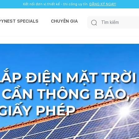
Kết nối đơn vị thiết kế - thi công uy tín.
ĐĂNG KÝ NGAY!
PYNEST SPECIALS
CHUYÊN GIA