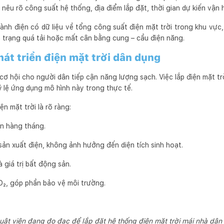
nêu rõ công suất hệ thống, địa điểm lắp đặt, thời gian dự kiến vận 
ành điện có dữ liệu về tổng công suất điện mặt trời trong khu vực,
nh trạng quá tải hoặc mất cân bằng cung – cầu điện năng.
hát triển điện mặt trời dân dụng
cơ hội cho người dân tiếp cận năng lượng sạch. Việc lắp điện mặt 
ỷ lệ ứng dụng mô hình này trong thực tế.
iện mặt trời là rõ ràng:
ện hàng tháng.
ản xuất điện, không ảnh hưởng đến diện tích sinh hoạt.
 giá trị bất động sản.
O₂, góp phần bảo vệ môi trường.
uật viên đang đo đạc để lắp đặt hệ thống điện mặt trời mái nhà dâ