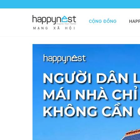
CỘNG ĐỒNG
HAP
M
Ạ
N
G
X
Ã
H
Ộ
I