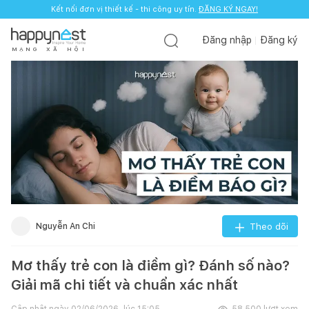
Kết nối đơn vị thiết kế - thi công uy tín.
ĐĂNG KÝ NGAY!
Đăng nhập
Đăng ký
M
Ạ
N
G
X
Ã
H
Ộ
I
Nguyễn An Chi
Theo dõi
Mơ thấy trẻ con là điềm gì? Đánh số nào?
Giải mã chi tiết và chuẩn xác nhất
Cập nhật ngày
02/06/2026, lúc 15:05
58.500
lượt xem