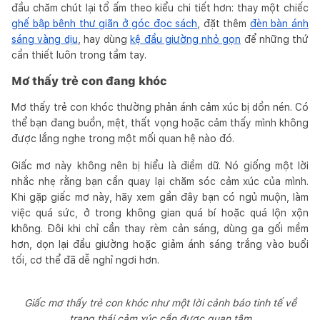
đầu chăm chút lại tổ ấm theo kiểu chi tiết hơn: thay một chiếc
ghế bập bênh thư giãn ở góc đọc sách
, đặt thêm
đèn bàn ánh
sáng vàng dịu
, hay dùng
kệ đầu giường nhỏ gọn
để những thứ
cần thiết luôn trong tầm tay.
Mơ thấy trẻ con đang khóc
Mơ thấy trẻ con khóc thường phản ánh cảm xúc bị dồn nén. Có
thể bạn đang buồn, mệt, thất vọng hoặc cảm thấy mình không
được lắng nghe trong một mối quan hệ nào đó.
Giấc mơ này không nên bị hiểu là điềm dữ. Nó giống một lời
nhắc nhẹ rằng bạn cần quay lại chăm sóc cảm xúc của mình.
Khi gặp giấc mơ này, hãy xem gần đây bạn có ngủ muộn, làm
việc quá sức, ở trong không gian quá bí hoặc quá lộn xộn
không. Đôi khi chỉ cần thay rèm cản sáng, dùng ga gối mềm
hơn, dọn lại đầu giường hoặc giảm ánh sáng trắng vào buổi
tối, cơ thể đã dễ nghỉ ngơi hơn.
Giấc mơ thấy trẻ con khóc như một lời cảnh báo tinh tế về
trạng thái cảm xúc cần được quan tâm