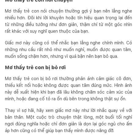
Mơ thấy trẻ con nói chuyện thường gợi ý bạn nên lắng nghe
nhiều hơn. Đôi khi lời khuyên hoặc tín hiệu quan trọng lại đến
từ những điều tưởng như đơn giản, thậm chí từ một góc nhìn
rất khác với suy nghĩ quen thuộc của bạn.
Giấc mơ này cũng có thể nhắc bạn lắng nghe chính mình. Có
những nhu cầu rất nhỏ như muốn nghỉ, muốn được quan tâm,
muốn sống chậm hơn, nhưng vì quá bận nên bạn bỏ qua.
Mơ thấy trẻ con bị bỏ rơi
Mơ thấy trẻ con bị bỏ rơi thường phản ánh cảm giác cô đơn,
thiếu kết nối hoặc không được quan tâm đúng mức. Hình ảnh
này dễ xuất hiện khi bạn đã lâu không chăm sóc cảm xúc của
mình, hoặc đang cố tỏ ra ổn dù bên trong không thật sự ổn.
Thay vì sợ hãi, hãy xem giấc mơ này như lời nhắc quay về với
bản thân. Một cuộc trò chuyện thật lòng, một buổi tối nghỉ
ngơi đúng nghĩa hoặc chỉ đơn giản là dọn lại góc ngủ cho ấm
áp hơn cũng có thể giúp bạn thấy mình được nâng đỡ.