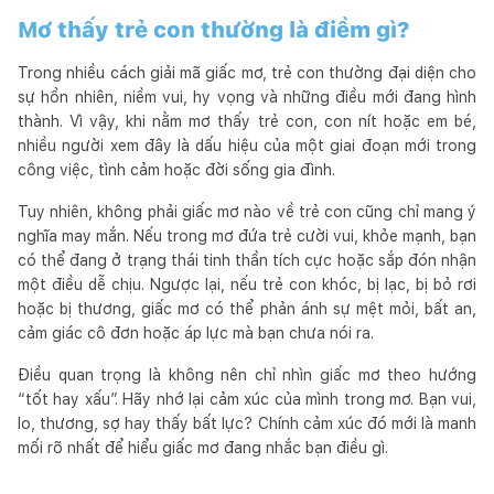
Mơ thấy trẻ con thường là điềm gì?
Trong nhiều cách giải mã giấc mơ, trẻ con thường đại diện cho
sự hồn nhiên, niềm vui, hy vọng và những điều mới đang hình
thành. Vì vậy, khi nằm mơ thấy trẻ con, con nít hoặc em bé,
nhiều người xem đây là dấu hiệu của một giai đoạn mới trong
công việc, tình cảm hoặc đời sống gia đình.
Tuy nhiên, không phải giấc mơ nào về trẻ con cũng chỉ mang ý
nghĩa may mắn. Nếu trong mơ đứa trẻ cười vui, khỏe mạnh, bạn
có thể đang ở trạng thái tinh thần tích cực hoặc sắp đón nhận
một điều dễ chịu. Ngược lại, nếu trẻ con khóc, bị lạc, bị bỏ rơi
hoặc bị thương, giấc mơ có thể phản ánh sự mệt mỏi, bất an,
cảm giác cô đơn hoặc áp lực mà bạn chưa nói ra.
Điều quan trọng là không nên chỉ nhìn giấc mơ theo hướng
“tốt hay xấu”. Hãy nhớ lại cảm xúc của mình trong mơ. Bạn vui,
lo, thương, sợ hay thấy bất lực? Chính cảm xúc đó mới là manh
mối rõ nhất để hiểu giấc mơ đang nhắc bạn điều gì.