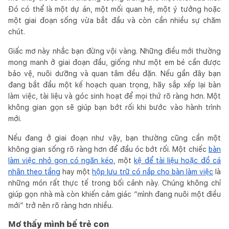
Đó có thể là một dự án, một mối quan hệ, một ý tưởng hoặc
một giai đoạn sống vừa bắt đầu và còn cần nhiều sự chăm
chút.
Giấc mơ này nhắc bạn đừng vội vàng. Những điều mới thường
mong manh ở giai đoạn đầu, giống như một em bé cần được
bảo vệ, nuôi dưỡng và quan tâm đều đặn. Nếu gần đây bạn
đang bắt đầu một kế hoạch quan trọng, hãy sắp xếp lại bàn
làm việc, tài liệu và góc sinh hoạt để mọi thứ rõ ràng hơn. Một
không gian gọn sẽ giúp bạn bớt rối khi bước vào hành trình
mới.
Nếu đang ở giai đoạn như vậy, bạn thường cũng cần một
không gian sống rõ ràng hơn để đầu óc bớt rối. Một chiếc
bàn
làm việc nhỏ gọn có ngăn kéo
, một
kệ để tài liệu hoặc đồ cá
nhân theo tầng
hay một
hộp lưu trữ có nắp cho bàn làm việc
là
những món rất thực tế trong bối cảnh này. Chúng không chỉ
giúp gọn nhà mà còn khiến cảm giác “mình đang nuôi một điều
mới” trở nên rõ ràng hơn nhiều.
Mơ thấy mình bế trẻ con