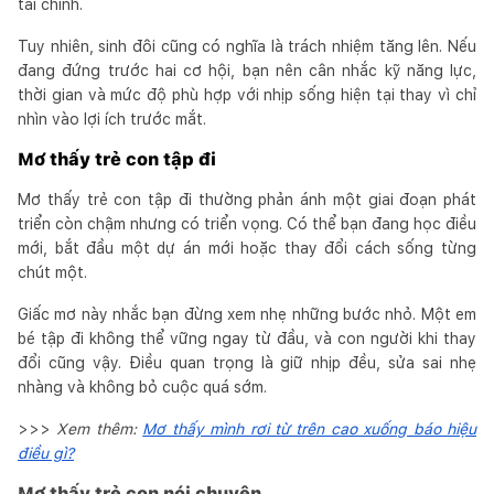
tài chính.
Tuy nhiên, sinh đôi cũng có nghĩa là trách nhiệm tăng lên. Nếu
đang đứng trước hai cơ hội, bạn nên cân nhắc kỹ năng lực,
thời gian và mức độ phù hợp với nhịp sống hiện tại thay vì chỉ
nhìn vào lợi ích trước mắt.
Mơ thấy trẻ con tập đi
Mơ thấy trẻ con tập đi thường phản ánh một giai đoạn phát
triển còn chậm nhưng có triển vọng. Có thể bạn đang học điều
mới, bắt đầu một dự án mới hoặc thay đổi cách sống từng
chút một.
Giấc mơ này nhắc bạn đừng xem nhẹ những bước nhỏ. Một em
bé tập đi không thể vững ngay từ đầu, và con người khi thay
đổi cũng vậy. Điều quan trọng là giữ nhịp đều, sửa sai nhẹ
nhàng và không bỏ cuộc quá sớm.
>>>
Xem thêm:
Mơ thấy mình rơi từ trên cao xuống báo hiệu
điều gì?
Mơ thấy trẻ con nói chuyện