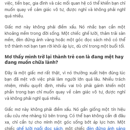
việc, tiền bạc, gia đình và các mối quan hệ có thể khiến bạn chỉ
muốn quay về cảm giác vô tư, được nghỉ và không phải nghĩ
quá nhiều.
Giấc mơ này không phải điềm xấu. Nó nhắc bạn cần một
khoảng mềm trong đời sống. Một chiếc ghế lười, thảm trải sàn
mềm, đèn đứng ánh vàng hoặc một góc đọc sách nhỏ có thể
trở thành nơi bạn tạm rời khỏi áp lực, dù chỉ trong một buổi tối.
Mơ thấy mình trở lại thành trẻ con là đang mệt hay
đang muốn chữa lành?
Đây là một giấc mơ rất thật, vì nó thường xuất hiện đúng lúc
bạn đã mệt với việc phải làm người lớn quá lâu. Nhiều trách
nhiệm, nhiều quyết định, nhiều vai trò phải gánh khiến một
phần trong bạn chỉ muốn quay về cảm giác vô tư, được nghỉ
và không phải nghĩ quá nhiều.
Giấc mơ này không phải điềm xấu. Nó gần giống một tín hiệu
cầu cứu nhẹ nhàng từ bên trong. Có thể bạn không cần đi đâu
xa, chỉ cần tự cho mình một góc sống bớt áp lực hơn. Một
chiếc
ghế lười ngồi đọc sách
, một chiếc
đèn đứng ánh sáng