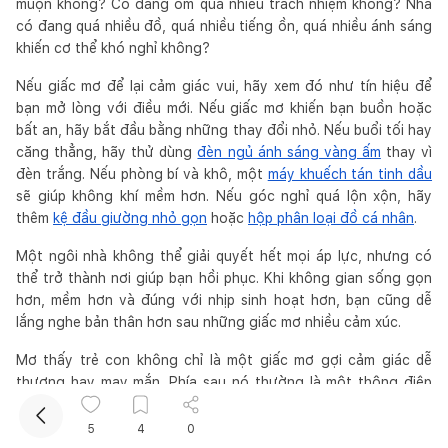
muộn không? Có đang ôm quá nhiều trách nhiệm không? Nhà
có đang quá nhiều đồ, quá nhiều tiếng ồn, quá nhiều ánh sáng
khiến cơ thể khó nghỉ không?
Nếu giấc mơ để lại cảm giác vui, hãy xem đó như tín hiệu để
bạn mở lòng với điều mới. Nếu giấc mơ khiến bạn buồn hoặc
bất an, hãy bắt đầu bằng những thay đổi nhỏ. Nếu buổi tối hay
căng thẳng, hãy thử dùng
đèn ngủ ánh sáng vàng ấm
thay vì
đèn trắng. Nếu phòng bí và khô, một
máy khuếch tán tinh dầu
sẽ giúp không khí mềm hơn. Nếu góc nghỉ quá lộn xộn, hãy
Kết nối thiết kế, thi công
thêm
kệ đầu giường nhỏ gọn
hoặc
hộp phân loại đồ cá nhân
.
Một ngôi nhà không thể giải quyết hết mọi áp lực, nhưng có
Mua sắm hoàn thiện nhà
thể trở thành nơi giúp bạn hồi phục. Khi không gian sống gọn
hơn, mềm hơn và đúng với nhịp sinh hoạt hơn, bạn cũng dễ
lắng nghe bản thân hơn sau những giấc mơ nhiều cảm xúc.
Mơ thấy trẻ con không chỉ là một giấc mơ gợi cảm giác dễ
thương hay may mắn. Phía sau nó thường là một thông điệp
sâu hơn về phần cảm xúc mong manh, trong trẻo nhưng dễ bị
bỏ quên bên trong bạn. Khi hiểu đúng, bạn sẽ nhận ra điều mình
5
4
0
cần không phải là lo lắng về điềm báo, mà là chăm lại nhịp