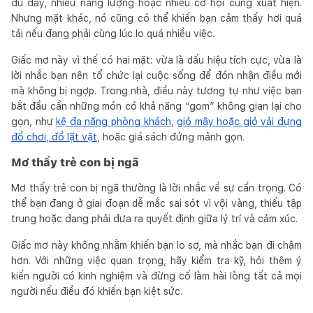
đủ đầy, nhiều năng lượng hoặc nhiều cơ hội cùng xuất hiện.
Nhưng mặt khác, nó cũng có thể khiến bạn cảm thấy hơi quá
tải nếu đang phải cùng lúc lo quá nhiều việc.
Giấc mơ này vì thế có hai mặt: vừa là dấu hiệu tích cực, vừa là
lời nhắc bạn nên tổ chức lại cuộc sống để đón nhận điều mới
mà không bị ngợp. Trong nhà, điều này tương tự như việc bạn
bắt đầu cần những món có khả năng “gom” không gian lại cho
gọn, như
kệ đa năng phòng khách
,
giỏ mây hoặc giỏ vải đựng
đồ chơi, đồ lặt vặt
, hoặc giá sách đứng mảnh gọn.
Mơ thấy trẻ con bị ngã
Mơ thấy trẻ con bị ngã thường là lời nhắc về sự cẩn trọng. Có
thể bạn đang ở giai đoạn dễ mắc sai sót vì vội vàng, thiếu tập
trung hoặc đang phải đưa ra quyết định giữa lý trí và cảm xúc.
Giấc mơ này không nhằm khiến bạn lo sợ, mà nhắc bạn đi chậm
hơn. Với những việc quan trọng, hãy kiểm tra kỹ, hỏi thêm ý
kiến người có kinh nghiệm và đừng cố làm hài lòng tất cả mọi
người nếu điều đó khiến bạn kiệt sức.