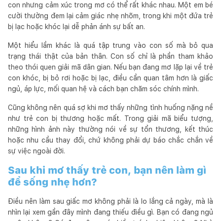
con nhưng cảm xúc trong mơ có thể rất khác nhau. Một em bé
cười thường đem lại cảm giác nhẹ nhõm, trong khi một đứa trẻ
bị lạc hoặc khóc lại dễ phản ánh sự bất an.
Một hiểu lầm khác là quá tập trung vào con số mà bỏ qua
trạng thái thật của bản thân. Con số chỉ là phần tham khảo
theo thói quen giải mã dân gian. Nếu bạn đang mơ lặp lại về trẻ
con khóc, bị bỏ rơi hoặc bị lạc, điều cần quan tâm hơn là giấc
ngủ, áp lực, mối quan hệ và cách bạn chăm sóc chính mình.
Cũng không nên quá sợ khi mơ thấy những tình huống nặng nề
như trẻ con bị thương hoặc mất. Trong giải mã biểu tượng,
những hình ảnh này thường nói về sự tổn thương, kết thúc
hoặc nhu cầu thay đổi, chứ không phải dự báo chắc chắn về
sự việc ngoài đời.
Sau khi mơ thấy trẻ con, bạn nên làm gì
để sống nhẹ hơn?
Điều nên làm sau giấc mơ không phải là lo lắng cả ngày, mà là
nhìn lại xem gần đây mình đang thiếu điều gì. Bạn có đang ngủ