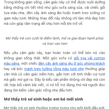
Trong không gian sống, cảm giác này có thể được nuôi dưỡng
bằng những chi tiết nhỏ như góc sofa sáng sủa, vài chiếc gối
tựa màu nhẹ, đèn cây ánh sáng ấm hoặc tranh treo tường có
gam màu tươi. Những thay đổi này không chỉ làm nhà đẹp hơn
mà còn giúp tâm trạng dễ chịu hơn mỗi khi trở về.
Mơ thấy trẻ con cười là điềm lành, mở ra giai đoạn hạnh phúc
và trọn vẹn hơn
Nếu yêu cảm giác này, bạn hoàn toàn có thể kéo nó vào
không gian sống thật. Một góc sofa có
gối tựa vải cotton
màu sáng
, một chiếc
đèn cây ánh sáng dịu ở góc phòng khách
hay vài bức
tranh treo tường tông màu tươi nhẹ
thường giúp
căn nhà có cảm giác mềm hơn, gần hơn với tinh thần vui tươi
mà giấc mơ gợi ra. Đây là kiểu sản phẩm không chỉ đẹp mà còn
rất hợp bối cảnh bài viết, vì nó hỗ trợ đúng thứ mà người đọc
đang tìm kiếm: cảm giác sống nhẹ đầu hơn.
Mơ thấy trẻ sơ sinh hoặc em bé mới sinh
Mơ thấy trẻ sơ sinh thường tượng trưng cho một khởi đầu mới.