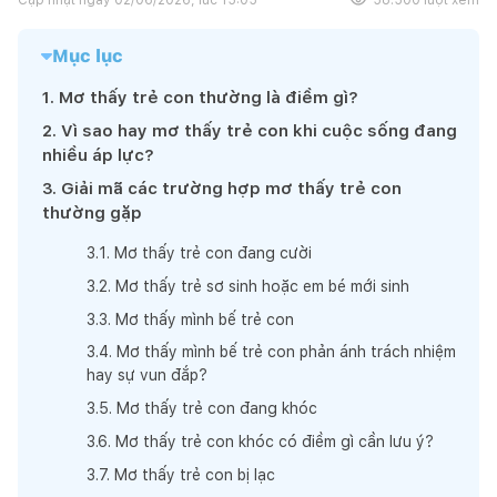
Mục lục
1
.
Mơ thấy trẻ con thường là điềm gì?
2
.
Vì sao hay mơ thấy trẻ con khi cuộc sống đang
nhiều áp lực?
3
.
Giải mã các trường hợp mơ thấy trẻ con
thường gặp
3
.
1
.
Mơ thấy trẻ con đang cười
3
.
2
.
Mơ thấy trẻ sơ sinh hoặc em bé mới sinh
3
.
3
.
Mơ thấy mình bế trẻ con
3
.
4
.
Mơ thấy mình bế trẻ con phản ánh trách nhiệm
hay sự vun đắp?
3
.
5
.
Mơ thấy trẻ con đang khóc
3
.
6
.
Mơ thấy trẻ con khóc có điềm gì cần lưu ý?
3
.
7
.
Mơ thấy trẻ con bị lạc