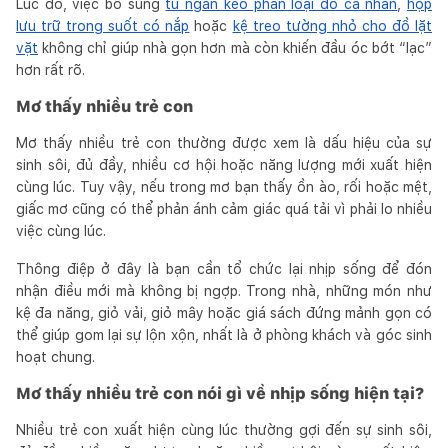
Lúc đó, việc bổ sung
tủ ngăn kéo phân loại đồ cá nhân
,
hộp
lưu trữ trong suốt có nắp
hoặc
kệ treo tường nhỏ cho đồ lặt
vặt
không chỉ giúp nhà gọn hơn mà còn khiến đầu óc bớt “lạc”
hơn rất rõ.
Mơ thấy nhiều trẻ con
Mơ thấy nhiều trẻ con thường được xem là dấu hiệu của sự
sinh sôi, đủ đầy, nhiều cơ hội hoặc năng lượng mới xuất hiện
cùng lúc. Tuy vậy, nếu trong mơ bạn thấy ồn ào, rối hoặc mệt,
giấc mơ cũng có thể phản ánh cảm giác quá tải vì phải lo nhiều
việc cùng lúc.
Thông điệp ở đây là bạn cần tổ chức lại nhịp sống để đón
nhận điều mới mà không bị ngợp. Trong nhà, những món như
kệ đa năng, giỏ vải, giỏ mây hoặc giá sách đứng mảnh gọn có
thể giúp gom lại sự lộn xộn, nhất là ở phòng khách và góc sinh
hoạt chung.
Mơ thấy nhiều trẻ con nói gì về nhịp sống hiện tại?
Nhiều trẻ con xuất hiện cùng lúc thường gợi đến sự sinh sôi,