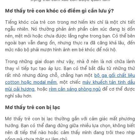
Mơ thấy trẻ con khóc có điềm gì cần lưu ý?
Tiếng khóc của trẻ con trong mơ hiếm khi chỉ là một chi tiết
ngẫu nhiên. Nó thường phản ánh phần cảm xúc đang bị dồn
nén, mệt mỏi hoặc chưa được lắng nghe trong bạn. Có thể bên
ngoài bạn vẫn đang ổn, nhưng thực ra đã căng khá lâu, đến
mức não bộ phải mượn hình ảnh em bé khóc để nói hộ.
Trong những giai đoạn như vậy, nhà ở nên là nơi chữa lành
thay vì tiếp tục tạo áp lực. Bạn có thể bắt đầu từ những thứ
rất nhỏ nhưng đúng chỗ, chẳng hạn một
bộ ga gối chất liệu
cotton hoặc modal mềm
, một chiếc
máy khuếch tán tinh dầu
mùi oải hương
, hoặc
rèm cản sáng phòng ngủ
để cơ thể được
nghỉ sâu hơn.
Mơ thấy trẻ con bị lạc
Mơ thấy trẻ con bị lạc thường gắn với cảm giác mất phương
hướng. Bạn có thể đang đứng giữa nhiều lựa chọn, không biết
nên đi tiếp thế nào hoặc cảm thấy mình đang trôi theo nhịp
sống mà chưa thật sự làm chủ.