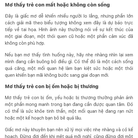
Mơ thấy trẻ con mất hoặc không còn sống
Đây là giấc mơ dễ khiến nhiều người lo lắng, nhưng phần lớn
cách giải mã theo biểu tượng không xem đây là dự báo trực
tiếp về tai họa. Hình ảnh này thường nói về sự kết thúc của
một giai đoạn, một thói quen cũ hoặc một phần cảm xúc đã
không còn phù hợp.
Nếu bạn mơ thấy tình huống này, hãy nhẹ nhàng nhìn lại xem
mình đang cần buông bỏ điều gì. Có thể đó là một cách sống
quá căng, một mối quan hệ làm bạn kiệt sức hoặc một thói
quen khiến bạn mãi không bước sang giai đoạn mới.
Mơ thấy trẻ con bị ốm hoặc bị thương
Mơ thấy trẻ con bị ốm, yếu hoặc bị thương thường phản ánh
một phần mong manh trong bạn đang cần được quan tâm. Đó
có thể là sức khỏe tinh thần, một mối quan hệ đang rạn nứt
hoặc một kế hoạch bạn bỏ bê quá lâu.
Giấc mơ này khuyên bạn nên xử lý mọi việc nhẹ nhàng và có kế
hoạch. Đừng đợi đến khi mệt quá mới nghỉ, cũng đừng đợi một