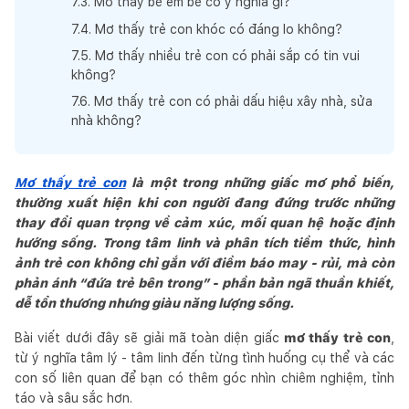
7
.
3
.
Mơ thấy bế em bé có ý nghĩa gì?
7
.
4
.
Mơ thấy trẻ con khóc có đáng lo không?
7
.
5
.
Mơ thấy nhiều trẻ con có phải sắp có tin vui
không?
7
.
6
.
Mơ thấy trẻ con có phải dấu hiệu xây nhà, sửa
nhà không?
Mơ thấy trẻ con
là một trong những giấc mơ phổ biến,
thường xuất hiện khi con người đang đứng trước những
thay đổi quan trọng về cảm xúc, mối quan hệ hoặc định
hướng sống. Trong tâm linh và phân tích tiềm thức, hình
ảnh trẻ con không chỉ gắn với điềm báo may - rủi, mà còn
phản ánh “đứa trẻ bên trong” - phần bản ngã thuần khiết,
dễ tổn thương nhưng giàu năng lượng sống.
Bài viết dưới đây sẽ giải mã toàn diện giấc
mơ thấy trẻ con
,
từ ý nghĩa tâm lý - tâm linh đến từng tình huống cụ thể và các
con số liên quan để bạn có thêm góc nhìn chiêm nghiệm, tỉnh
táo và sâu sắc hơn.