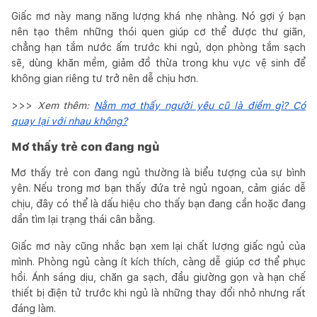
Giấc mơ này mang năng lượng khá nhẹ nhàng. Nó gợi ý bạn
nên tạo thêm những thói quen giúp cơ thể được thư giãn,
chẳng hạn tắm nước ấm trước khi ngủ, dọn phòng tắm sạch
sẽ, dùng khăn mềm, giảm đồ thừa trong khu vực vệ sinh để
không gian riêng tư trở nên dễ chịu hơn.
>>>
Xem thêm:
Nằm mơ thấy người yêu cũ là điềm gì? Có
quay lại với nhau không?
Mơ thấy trẻ con đang ngủ
Mơ thấy trẻ con đang ngủ thường là biểu tượng của sự bình
yên. Nếu trong mơ bạn thấy đứa trẻ ngủ ngoan, cảm giác dễ
chịu, đây có thể là dấu hiệu cho thấy bạn đang cần hoặc đang
dần tìm lại trạng thái cân bằng.
Giấc mơ này cũng nhắc bạn xem lại chất lượng giấc ngủ của
mình. Phòng ngủ càng ít kích thích, càng dễ giúp cơ thể phục
hồi. Ánh sáng dịu, chăn ga sạch, đầu giường gọn và hạn chế
thiết bị điện tử trước khi ngủ là những thay đổi nhỏ nhưng rất
đáng làm.