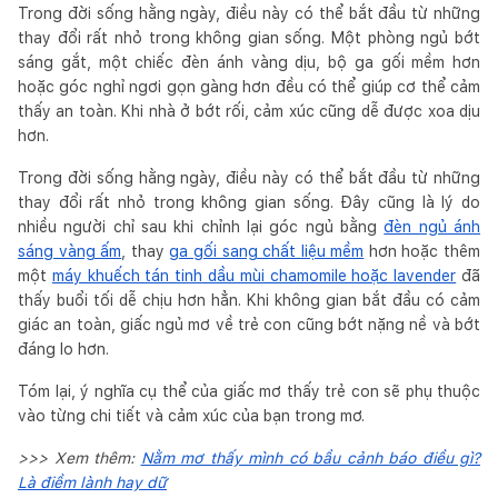
Trong đời sống hằng ngày, điều này có thể bắt đầu từ những
thay đổi rất nhỏ trong không gian sống. Một phòng ngủ bớt
sáng gắt, một chiếc đèn ánh vàng dịu, bộ ga gối mềm hơn
hoặc góc nghỉ ngơi gọn gàng hơn đều có thể giúp cơ thể cảm
thấy an toàn. Khi nhà ở bớt rối, cảm xúc cũng dễ được xoa dịu
hơn.
Trong đời sống hằng ngày, điều này có thể bắt đầu từ những
thay đổi rất nhỏ trong không gian sống. Đây cũng là lý do
nhiều người chỉ sau khi chỉnh lại góc ngủ bằng
đèn ngủ ánh
sáng vàng ấm
, thay
ga gối sang chất liệu mềm
hơn hoặc thêm
một
máy khuếch tán tinh dầu mùi chamomile hoặc lavender
đã
thấy buổi tối dễ chịu hơn hẳn. Khi không gian bắt đầu có cảm
giác an toàn, giấc ngủ mơ về trẻ con cũng bớt nặng nề và bớt
đáng lo hơn.
Tóm lại, ý nghĩa cụ thể của giấc mơ thấy trẻ con sẽ phụ thuộc
vào từng chi tiết và cảm xúc của bạn trong mơ.
>>> Xem thêm:
Nằm mơ thấy mình có bầu cảnh báo điều gì?
Là điềm lành hay dữ