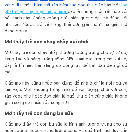
vàng dịu
, một
thảm trải sàn mềm cho góc thư giãn
hay một
loa
phát nhạc nhẹ hoặc tiếng mưa
đều là những món rất hợp với
bối cảnh này. Chúng không xuất hiện gượng ép, mà đúng với
nhu cầu “được trở về trạng thái đơn giản hơn” mà giấc mơ
đang gợi ra.
Mơ thấy trẻ con chạy nhảy vui chơi
Mơ thấy trẻ con chạy nhảy thường tượng trưng cho sự tự do,
sáng tạo và năng lượng sống. Nếu cảm xúc trong mơ vui vẻ,
đây là tín hiệu bạn đang có động lực để bắt đầu điều gì đó
mới.
Giấc mơ này cũng nhắc bạn đừng để nhà ở chỉ là nơi ngủ và
làm việc. Một khoảng trống nhỏ để vận động, chơi với con,
tập yoga nhẹ hoặc đơn giản là ngồi thư giãn cũng giúp không
gian sống có nhiều sức sống hơn.
Mơ thấy trẻ con đang bú sữa
Giấc mơ thấy trẻ con bú sữa là hình ảnh tượng trưng cho sự
nuôi dưỡng, nguồn năng lượng sống và quá trình tích lũy dần