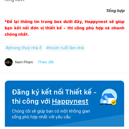
Tổng hợp
*Để lại thông tin trong box dưới đây,
Happynest
sẽ giúp
bạn kết nối đơn vị thiết kế - thi công phù hợp và nhanh
chóng nhất.
#
phong thuỷ nhà ở
#
mượn tuổi làm nhà
Theo dõi
Nam Phạm
Đăng ký kết nối Thiết kế -
thi công với
Happynest
Chúng tôi sẽ giúp bạn có một không gian
sống phù hợp nhất với yêu cầu