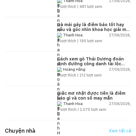
27/06/2026,
Thanh Hoa
3
lượt thích |
481
lượt xem
Gà mái gáy là điềm báo tốt hay
xấu và góc nhìn khoa học giải mã
chi tiết
27/06/2026,
Thanh Hoa
3
lượt thích |
195
lượt xem
Cách xem gò Thái Dương đoán
định đường công danh tài lộc
theo nhân tướng học
27/06/2026,
Hoàng Hằng
3
lượt thích |
212
lượt xem
Giấc mơ nhặt được tiền là điềm
báo gì và con số may mắn
27/06/2026,
Thanh Hoa
6
lượt thích |
2.075
lượt xem
Chuyện nhà
Xem tất cả