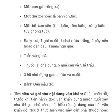
Một con gà trống luộc.
Một đĩa xôi hoặc là bánh chưng.
Một bộ tam sên (thịt luộc, tôm luộc, trứng luộc -
tùy phong tục).
Ba ly trà, 1 gói muối, 1 chai rượu trắng, 2 cây nến
hoặc đèn dầu, 1 mâm ngũ quả.
Tiền vàng mã.
Thuốc lá, chè cúng, 5 quả cau và 5 lá trầu.
3 hũ nhỏ đựng gạo, nước và muối.
Bánh Oản màu đỏ.
Tìm hiểu và ghi nhớ nội dung văn khấn:
Chắc chắn rồi,
trước khi tiến hành đọc văn khấn cúng mượn tuổi xây
nhà thì gia chủ cần phải hiểu rõ nội dung của bài văn
khấn đó. Người thực hiện việc này cần phải thuộc hoặc