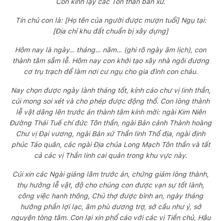
Con kính lạy các Tôn thần bản xứ.
Tín chủ con là: [Họ tên của người được mượn tuổi] Ngụ tại:
[Địa chỉ khu đất chuẩn bị xây dựng]
Hôm nay là ngày… tháng… năm… (ghi rõ ngày âm lịch), con
thành tâm sắm lễ. Hôm nay con khởi tạo xây nhà ngôi đương
cơ trụ trạch để làm nơi cư ngụ cho gia đình con cháu.
Nay chọn được ngày lành tháng tốt, kính cáo chư vị linh thần,
cúi mong soi xét và cho phép được động thổ. Con lòng thành
lễ vật dâng lên trước án thành tâm kính mời: ngài Kim Niên
Đường Thái Tuế chí đức Tôn thần, ngài Bản cảnh Thành hoàng
Chư vị Đại vương, ngài Bản xứ Thần linh Thổ địa, ngài định
phúc Táo quân, các ngài Địa chúa Long Mạch Tôn thần và tất
cả các vị Thần linh cai quản trong khu vực này.
Cúi xin các Ngài giáng lâm trước án, chứng giám lòng thành,
thụ hưởng lễ vật, độ cho chúng con được vạn sự tốt lành,
công việc hanh thông, Chủ thợ được bình an, ngày tháng
hưởng phần lợi lạc, âm phù dương trợ, sở cầu như ý, sở
nguyện tòng tâm. Con lại xin phổ cáo với các vị Tiền chủ, Hậu