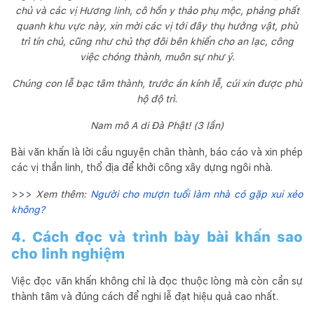
chủ và các vị Hương linh, cô hồn y thảo phụ mộc, phảng phất
quanh khu vực này, xin mời các vị tới đây thụ hưởng vật, phù
trì tín chủ, cũng như chủ thợ đôi bên khiến cho an lạc, công
việc chóng thành, muôn sự như ý.
Chúng con lễ bạc tâm thành, trước án kính lễ, cúi xin được phù
hộ độ trì.
Nam mô A di Đà Phật! (3 lần)
Bài văn khấn là lời cầu nguyện chân thành, báo cáo và xin phép
các vị thần linh, thổ địa để khởi công xây dựng ngôi nhà.
>>>
Xem thêm:
Người cho mượn tuổi làm nhà có gặp xui xẻo
không?
4. Cách đọc và trình bày bài khấn sao
cho linh nghiệm
Việc đọc văn khấn không chỉ là đọc thuộc lòng mà còn cần sự
thành tâm và đúng cách để nghi lễ đạt hiệu quả cao nhất.