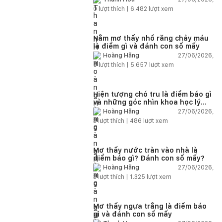
0
lượt thích |
6.482
lượt xem
Nằm mơ thấy nhổ răng chảy máu
là điềm gì và đánh con số mấy
27/06/2026,
Hoàng Hằng
0
lượt thích |
5.657
lượt xem
Hiện tượng chó tru là điềm báo gì
và những góc nhìn khoa học lý
giải
27/06/2026,
Hoàng Hằng
3
lượt thích |
486
lượt xem
Mơ thấy nước tràn vào nhà là
điềm báo gì? Đánh con số mấy?
27/06/2026,
Hoàng Hằng
3
lượt thích |
1.325
lượt xem
Mơ thấy ngựa trắng là điềm báo
gì và đánh con số mấy