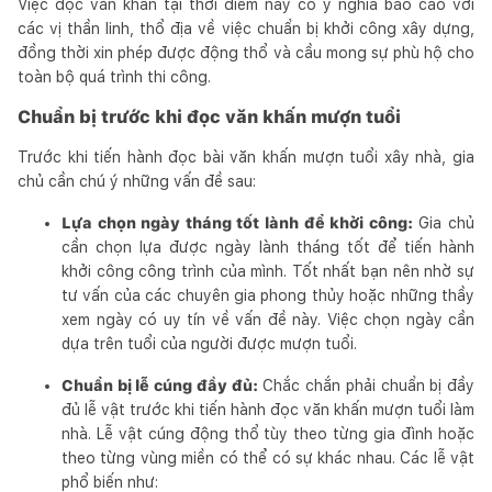
Việc đọc văn khấn tại thời điểm này có ý nghĩa báo cáo với
các vị thần linh, thổ địa về việc chuẩn bị khởi công xây dựng,
đồng thời xin phép được động thổ và cầu mong sự phù hộ cho
toàn bộ quá trình thi công.
Chuẩn bị trước khi đọc văn khấn mượn tuổi
Trước khi tiến hành đọc bài văn khấn mượn tuổi xây nhà, gia
chủ cần chú ý những vấn đề sau:
Lựa chọn ngày tháng tốt lành để khởi công:
Gia chủ
cần chọn lựa được ngày lành tháng tốt để tiến hành
khởi công công trình của mình. Tốt nhất bạn nên nhờ sự
tư vấn của các chuyên gia phong thủy hoặc những thầy
xem ngày có uy tín về vấn đề này. Việc chọn ngày cần
dựa trên tuổi của người được mượn tuổi.
Chuẩn bị lễ cúng đầy đủ:
Chắc chắn phải chuẩn bị đầy
đủ lễ vật trước khi tiến hành đọc văn khấn mượn tuổi làm
nhà. Lễ vật cúng động thổ tùy theo từng gia đình hoặc
theo từng vùng miền có thể có sự khác nhau. Các lễ vật
phổ biến như: