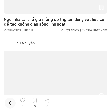
Ngôi nhà tái chế giữa lòng đô thị, tận dụng vật liệu cũ
để tạo không gian sống linh hoạt
27/06/2026, lúc 10:00
2
lượt thích |
12.284
lượt xem
Thu Nguyễn
Kết nối thiết kế, thi công
Mua sắm hoàn thiện nhà
0
0
0
Nhà ống
Nhà phố
Trên 200m2