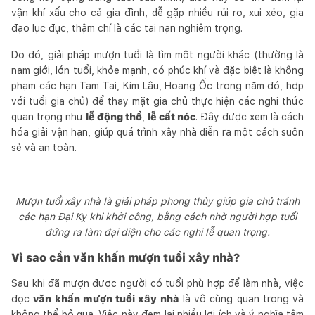
vận khí xấu cho cả gia đình, dễ gặp nhiều rủi ro, xui xẻo, gia
đạo lục đục, thậm chí là các tai nạn nghiêm trọng.
Do đó, giải pháp mượn tuổi là tìm một người khác (thường là
nam giới, lớn tuổi, khỏe mạnh, có phúc khí và đặc biệt là không
phạm các hạn Tam Tai, Kim Lâu, Hoang Ốc trong năm đó, hợp
với tuổi gia chủ) để thay mặt gia chủ thực hiện các nghi thức
quan trọng như
lễ động thổ
,
lễ cất nóc
. Đây được xem là cách
hóa giải vận hạn, giúp quá trình xây nhà diễn ra một cách suôn
sẻ và an toàn.
Mượn tuổi xây nhà là giải pháp phong thủy giúp gia chủ tránh
các hạn Đại Kỵ khi khởi công, bằng cách nhờ người hợp tuổi
đứng ra làm đại diện cho các nghi lễ quan trọng.
Vì sao cần văn khấn mượn tuổi xây nhà?
Sau khi đã mượn được người có tuổi phù hợp để làm nhà, việc
đọc
văn khấn mượn tuổi xây nhà
là vô cùng quan trọng và
không thể bỏ qua. Việc này đem lại nhiều lợi ích và ý nghĩa tâm