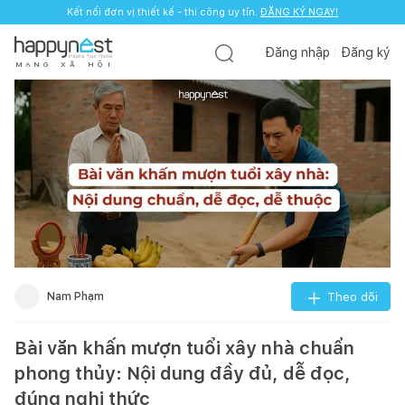
Kết nối đơn vị thiết kế - thi công uy tín.
ĐĂNG KÝ NGAY!
Đăng nhập
Đăng ký
M
Ạ
N
G
X
Ã
H
Ộ
I
Nam Phạm
Theo dõi
Bài văn khấn mượn tuổi xây nhà chuẩn
phong thủy: Nội dung đầy đủ, dễ đọc,
đúng nghi thức