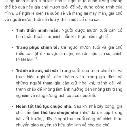
Cúng khấn mượn tuổi làm nhà là nghi thức quan trọng không
thể bỏ qua nếu gia chủ mượn tuổi để xây dựng công trình của
mình. Để nghi lễ diễn ra suôn sẻ và mang lại may mắn, gia chủ
và người mượn tuổi cần lưu ý thêm một số điều sau:
Tinh thần minh mẫn:
Người được mượn tuổi cần có
tinh thần thoải mái, minh mẫn khi thực hiện nghi lễ.
Trang phục chỉnh tề:
Cả người mượn tuổi và gia chủ
(nếu có mặt ở khu vực lân cận) nên ăn mặc lịch sự, chỉnh
tề khi làm lễ.
Tránh xô xát, cãi vã:
Trong suốt quá trình chuẩn bị và
thực hiện nghi lễ, các thành viên trong gia đình và
những người tham gia cần giữ hòa khí, tránh cãi vã,
tranh chấp để không làm ảnh hưởng đến không khí trang
nghiêm và năng lượng tích cực của buổi lễ.
Hoàn tất thủ tục chuộc nhà:
Sau khi nhà xây xong, gia
chủ cần làm
thủ tục chuộc nhà
(như đã đề cập trong
bài viết trước), đây là nghi thức cuối cùng để chính thức
chuyển giao quyền sở hữu tâm linh về cho gia chủ.