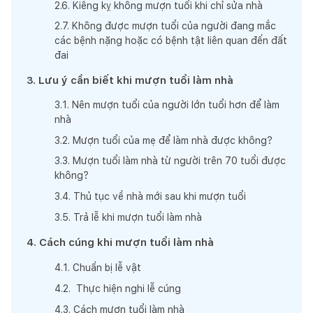
2
.
6
.
Kiêng kỵ không mượn tuổi khi chỉ sửa nhà
2
.
7
.
Không được mượn tuổi của người đang mắc
các bệnh nặng hoặc có bệnh tật liên quan đến đất
đai
3
.
Lưu ý cần biết khi mượn tuổi làm nhà
3
.
1
.
Nên mượn tuổi của người lớn tuổi hơn để làm
nhà
3
.
2
.
Mượn tuổi của mẹ để làm nhà được không?
3
.
3
.
Mượn tuổi làm nhà từ người trên 70 tuổi được
không?
3
.
4
.
Thủ tục về nhà mới sau khi mượn tuổi
3
.
5
.
Trả lễ khi mượn tuổi làm nhà
4
.
Cách cúng khi mượn tuổi làm nhà
4
.
1
.
Chuẩn bị lễ vật
4
.
2
.
Thực hiện nghi lễ cúng
4
.
3
.
Cách mượn tuổi làm nhà