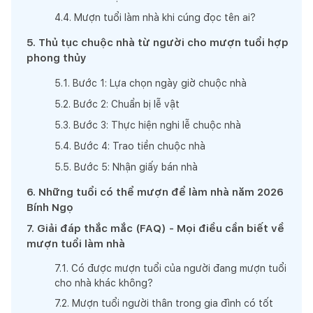
4
.
4
.
Mượn tuổi làm nhà khi cúng đọc tên ai?
5
.
Thủ tục chuộc nhà từ người cho mượn tuổi hợp
phong thủy
5
.
1
.
Bước 1: Lựa chọn ngày giờ chuộc nhà
5
.
2
.
Bước 2: Chuẩn bị lễ vật
5
.
3
.
Bước 3: Thực hiện nghi lễ chuộc nhà
5
.
4
.
Bước 4: Trao tiền chuộc nhà
5
.
5
.
Bước 5: Nhận giấy bán nhà
6
.
Những tuổi có thể mượn để làm nhà năm 2026
Bính Ngọ
7
.
Giải đáp thắc mắc (FAQ) - Mọi điều cần biết về
mượn tuổi làm nhà
7
.
1
.
Có được mượn tuổi của người đang mượn tuổi
cho nhà khác không?
7
.
2
.
Mượn tuổi người thân trong gia đình có tốt