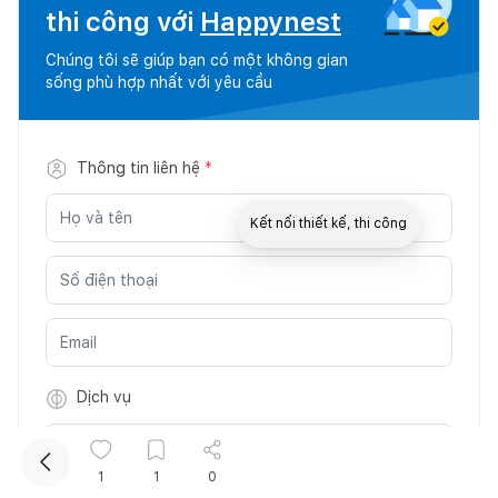
thi công với
Happynest
Chúng tôi sẽ giúp bạn có một không gian
sống phù hợp nhất với yêu cầu
Thông tin liên hệ
*
Kết nối thiết kế, thi công
Mua sắm hoàn thiện nhà
Dịch vụ
Dịch vụ
*
1
1
0