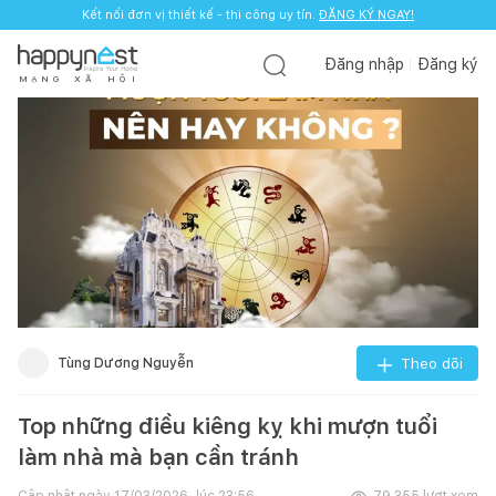
Kết nối đơn vị thiết kế - thi công uy tín.
ĐĂNG KÝ NGAY!
Đăng nhập
Đăng ký
M
Ạ
N
G
X
Ã
H
Ộ
I
Tùng Dương Nguyễn
Theo dõi
Top những điều kiêng kỵ khi mượn tuổi
làm nhà mà bạn cần tránh
Cập nhật ngày
17/03/2026, lúc 23:56
79.355
lượt xem