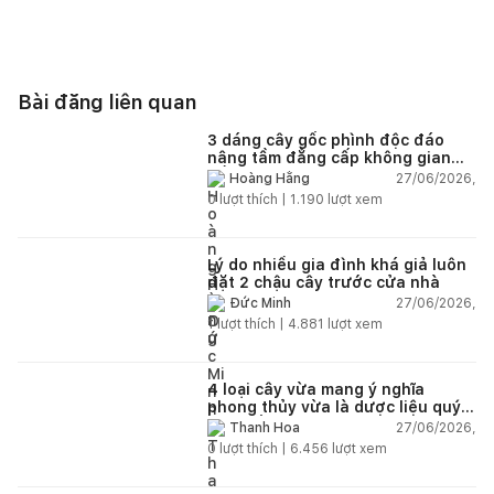
Bài đăng liên quan
3 dáng cây gốc phình độc đáo
nâng tầm đẳng cấp không gian
sống
27/06/2026,
Hoàng Hằng
0
lượt thích |
1.190
lượt xem
Lý do nhiều gia đình khá giả luôn
đặt 2 chậu cây trước cửa nhà
27/06/2026,
Đức Minh
1
lượt thích |
4.881
lượt xem
4 loại cây vừa mang ý nghĩa
phong thủy vừa là dược liệu quý
nên trồng trong nhà
27/06/2026,
Thanh Hoa
0
lượt thích |
6.456
lượt xem