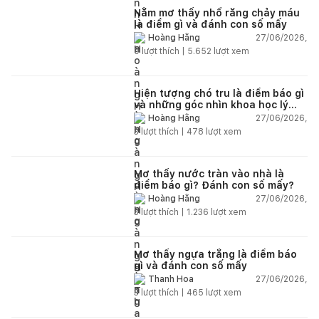
Nằm mơ thấy nhổ răng chảy máu
là điềm gì và đánh con số mấy
27/06/2026,
Hoàng Hằng
0
lượt thích |
5.652
lượt xem
Hiện tượng chó tru là điềm báo gì
và những góc nhìn khoa học lý
giải
27/06/2026,
Hoàng Hằng
3
lượt thích |
478
lượt xem
Mơ thấy nước tràn vào nhà là
điềm báo gì? Đánh con số mấy?
27/06/2026,
Hoàng Hằng
3
lượt thích |
1.236
lượt xem
Mơ thấy ngựa trắng là điềm báo
gì và đánh con số mấy
27/06/2026,
Thanh Hoa
3
lượt thích |
465
lượt xem