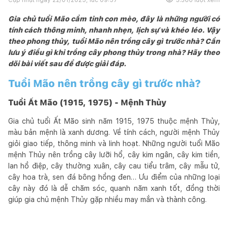
Gia chủ tuổi Mão cầm tinh con mèo, đây là những người có
tính cách thông minh, nhanh nhẹn, lịch sự và khéo léo. Vậy
theo phong thủy, tuổi Mão nên trồng cây gì trước nhà? Cần
lưu ý điều gì khi trồng cây phong thủy trong nhà? Hãy theo
dõi bài viết sau để được giải đáp.
Tuổi Mão nên trồng cây gì trước nhà?
Tuổi Ất Mão (1915, 1975) - Mệnh Thủy
Gia chủ tuổi Ất Mão sinh năm 1915, 1975 thuộc mệnh Thủy,
màu bản mệnh là xanh dương. Về tính cách, người mệnh Thủy
giỏi giao tiếp, thông minh và linh hoạt. Những người tuổi Mão
mệnh Thủy nên trồng cây lưỡi hổ, cây kim ngân, cây kim tiền,
lan hồ điệp, cây thường xuân, cây cau tiểu trâm, cây mẫu tử,
cây hoa trà, sen đá bông hồng đen… Ưu điểm của những loại
cây này đó là dễ chăm sóc, quanh năm xanh tốt, đồng thời
giúp gia chủ mệnh Thủy gặp nhiều may mắn và thành công.