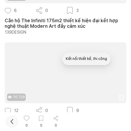
6
0
3
Căn hộ The Infiniti 175m2 thiết kế hiện đại kết hợp
nghệ thuật Modern Art đầy cảm xúc
139DESIGN
Kết nối thiết kế, thi công
Mua sắm hoàn thiện nhà
10.729
12
0
9
25 ý tưởng lựa chọn cây trồng lối đi sân vườn tạo
bóng mát quanh năm cho nhà phố
0
0
0