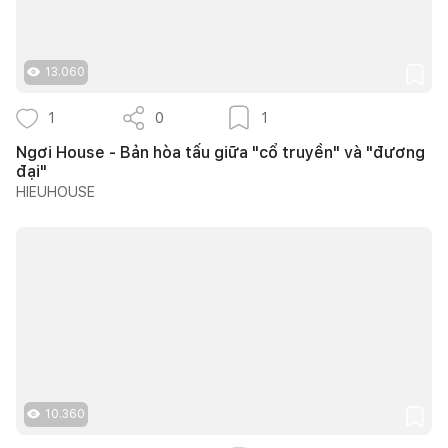
13.060
1
0
1
Ngơi House - Bản hòa tấu giữa "cổ truyền" và "đương
đại"
HIEUHOUSE
10.360