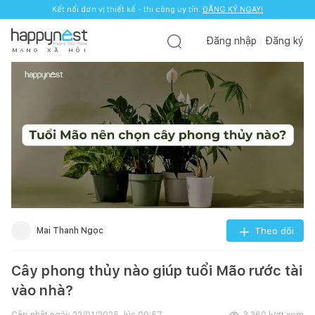
Kết nối đơn vị thiết kế - thi công uy tín.
ĐĂNG KÝ NGAY!
Đăng nhập
Đăng ký
M
Ạ
N
G
X
Ã
H
Ộ
I
Mai Thanh Ngọc
Theo dõi
Cây phong thủy nào giúp tuổi Mão rước tài
vào nhà?
Cập nhật ngày
22/01/2025, lúc 09:57
3.360
lượt xem