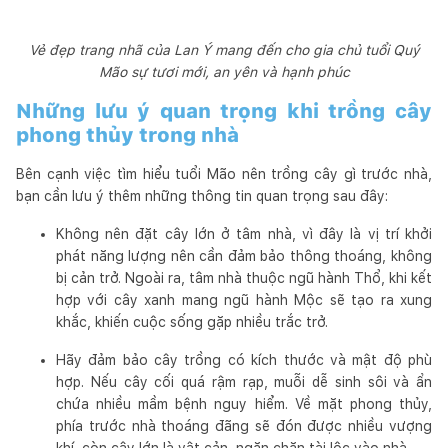
Vẻ đẹp trang nhã của Lan Ý mang đến cho gia chủ tuổi Quý
Mão sự tươi mới, an yên và hạnh phúc
Những lưu ý quan trọng khi trồng cây
phong thủy trong nhà
Bên cạnh việc tìm hiểu tuổi Mão nên trồng cây gì trước nhà,
bạn cần lưu ý thêm những thông tin quan trọng sau đây:
Không nên đặt cây lớn ở tâm nhà, vì đây là vị trí khởi
phát năng lượng nên cần đảm bảo thông thoáng, không
bị cản trở. Ngoài ra, tâm nhà thuộc ngũ hành Thổ, khi kết
hợp với cây xanh mang ngũ hành Mộc sẽ tạo ra xung
khắc, khiến cuộc sống gặp nhiều trắc trở.
Hãy đảm bảo cây trồng có kích thước và mật độ phù
hợp. Nếu cây cối quá rậm rạp, muỗi dễ sinh sôi và ẩn
chứa nhiều mầm bệnh nguy hiểm. Về mặt phong thủy,
phía trước nhà thoáng đãng sẽ đón được nhiều vượng
khí, còn cây lớn là vật cản, ngăn chặn tài lộc vào nhà.