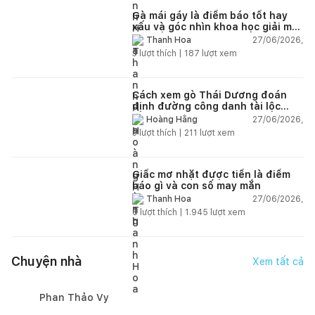
Gà mái gáy là điềm báo tốt hay
xấu và góc nhìn khoa học giải mã
chi tiết
27/06/2026,
Thanh Hoa
3
lượt thích |
187
lượt xem
Cách xem gò Thái Dương đoán
định đường công danh tài lộc
theo nhân tướng học
27/06/2026,
Hoàng Hằng
3
lượt thích |
211
lượt xem
Giấc mơ nhặt được tiền là điềm
báo gì và con số may mắn
27/06/2026,
Thanh Hoa
6
lượt thích |
1.945
lượt xem
Chuyện nhà
Xem tất cả
Phan Thảo Vy