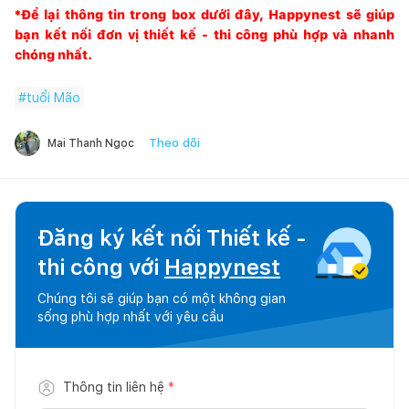
*Để lại thông tin trong box dưới đây,
Happynest
sẽ giúp
bạn kết nối đơn vị thiết kế - thi công phù hợp và nhanh
chóng nhất.
#
tuổi Mão
Theo dõi
Mai Thanh Ngọc
Đăng ký kết nối Thiết kế -
thi công với
Happynest
Chúng tôi sẽ giúp bạn có một không gian
sống phù hợp nhất với yêu cầu
Thông tin liên hệ
*