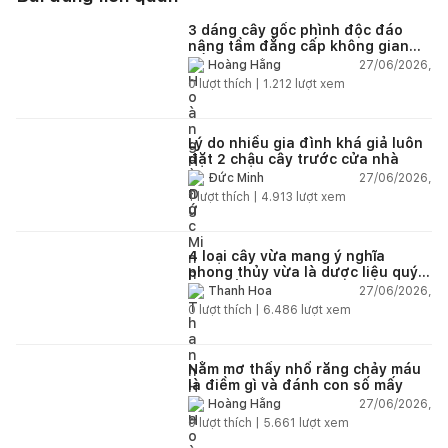
3 dáng cây gốc phình độc đáo
nâng tầm đẳng cấp không gian
sống
27/06/2026,
Hoàng Hằng
0
lượt thích |
1.212
lượt xem
Lý do nhiều gia đình khá giả luôn
đặt 2 chậu cây trước cửa nhà
27/06/2026,
Đức Minh
1
lượt thích |
4.913
lượt xem
4 loại cây vừa mang ý nghĩa
phong thủy vừa là dược liệu quý
nên trồng trong nhà
27/06/2026,
Thanh Hoa
0
lượt thích |
6.486
lượt xem
Nằm mơ thấy nhổ răng chảy máu
là điềm gì và đánh con số mấy
27/06/2026,
Hoàng Hằng
0
lượt thích |
5.661
lượt xem