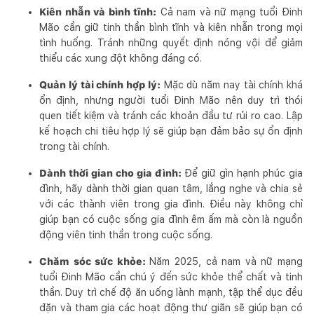
Kiên nhẫn và bình tĩnh:
Cả nam và nữ mạng tuổi Đinh
Mão cần giữ tinh thần bình tĩnh và kiên nhẫn trong mọi
tình huống. Tránh những quyết định nóng vội để giảm
thiểu các xung đột không đáng có.
Quản lý tài chính hợp lý:
Mặc dù năm nay tài chính khá
ổn định, nhưng người tuổi Đinh Mão nên duy trì thói
quen tiết kiệm và tránh các khoản đầu tư rủi ro cao. Lập
kế hoạch chi tiêu hợp lý sẽ giúp bạn đảm bảo sự ổn định
trong tài chính.
Dành thời gian cho gia đình:
Để giữ gìn hạnh phúc gia
đình, hãy dành thời gian quan tâm, lắng nghe và chia sẻ
với các thành viên trong gia đình. Điều này không chỉ
giúp bạn có cuộc sống gia đình êm ấm mà còn là nguồn
động viên tinh thần trong cuộc sống.
Chăm sóc sức khỏe:
Năm 2025, cả nam và nữ mạng
tuổi Đinh Mão cần chú ý đến sức khỏe thể chất và tinh
thần. Duy trì chế độ ăn uống lành mạnh, tập thể dục đều
đặn và tham gia các hoạt động thư giãn sẽ giúp bạn có