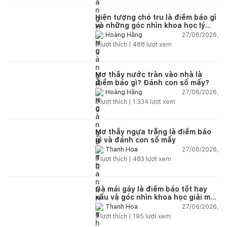
Hiện tượng chó tru là điềm báo gì
và những góc nhìn khoa học lý
giải
27/06/2026,
Hoàng Hằng
3
lượt thích |
488
lượt xem
Mơ thấy nước tràn vào nhà là
điềm báo gì? Đánh con số mấy?
27/06/2026,
Hoàng Hằng
3
lượt thích |
1.334
lượt xem
Mơ thấy ngựa trắng là điềm báo
gì và đánh con số mấy
27/06/2026,
Thanh Hoa
3
lượt thích |
483
lượt xem
Gà mái gáy là điềm báo tốt hay
xấu và góc nhìn khoa học giải mã
chi tiết
27/06/2026,
Thanh Hoa
3
lượt thích |
195
lượt xem