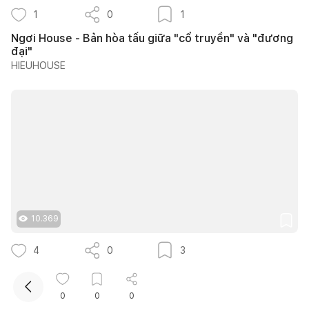
1
0
1
Ngơi House - Bản hòa tấu giữa "cổ truyền" và "đương
đại"
HIEUHOUSE
Kết nối thiết kế, thi công
Mua sắm hoàn thiện nhà
10.369
4
0
3
25 mẫu bàn làm việc dưới gầm cầu thang đẹp giúp tận
dụng diện tích tưởng chừng bị bỏ quên
0
0
0
Quân Hoàng