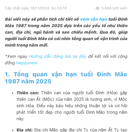
Cập nhật ngày
18/11/2024, lúc 05:18
5.666
lượt xem
Bài viết này sẽ phân tích chi tiết về
xem vận hạn
tuổi Đinh
Mão 1987 trong năm 2025 dựa trên các yếu tố như thiên
can, địa chi, ngũ hành và sao chiếu mệnh. Qua đó, giúp
người tuổi Đinh Mão có cái nhìn tổng quan về vận trình của
mình trong năm mới.
*Xem ngay
Hướng dẫn đăng bài tại đây
để kết nối với cộng
đồng
Happynest
.
1. Tổng quan vận hạn tuổi Đinh Mão
1987 năm 2025
Thiên can:
Thiên can của người tuổi Đinh (Hỏa) gặp
thiên can Ất (Mộc) của năm 2025 là tương sinh, vì Mộc
sinh Hỏa. Điều này báo hiệu những thuận lợi và cơ hội
phát triển tốt đẹp cho người tuổi Đinh Mão trong năm
này.
Địa chi:
Địa chi Mão gặp địa chi Tỵ của năm Ất Tỵ tạo