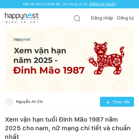
Kết nối đơn vị thiết kế - thi công uy tín.
ĐĂNG KÝ NGAY!
Đăng nhập
Đăng ký
M
Ạ
N
G
X
Ã
H
Ộ
I
Nguyễn An Chi
Theo dõi
Xem vận hạn tuổi Đinh Mão 1987 năm
2025 cho nam, nữ mạng chi tiết và chuẩn
nhất