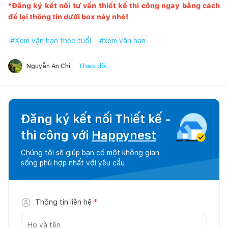
*Đăng ký kết nối tư vấn thiết kế thi công ngay bằng cách
để lại thông tin dưới box này nhé!
#
Xem vận hạn theo tuổi
#
xem vận hạn
Theo dõi
Nguyễn An Chi
Đăng ký kết nối Thiết kế -
thi công với
Happynest
Chúng tôi sẽ giúp bạn có một không gian
sống phù hợp nhất với yêu cầu
Thông tin liên hệ
*