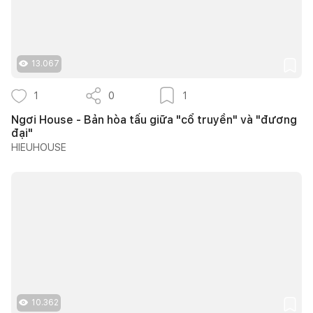
13.067
1
0
1
Ngơi House - Bản hòa tấu giữa "cổ truyền" và "đương
đại"
HIEUHOUSE
10.362