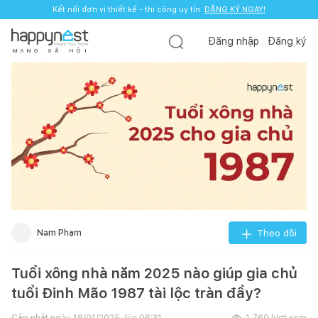
Kết nối đơn vị thiết kế - thi công uy tín.
ĐĂNG KÝ NGAY!
Đăng nhập
Đăng ký
M
Ạ
N
G
X
Ã
H
Ộ
I
Nam Phạm
Theo dõi
Tuổi xông nhà năm 2025 nào giúp gia chủ
tuổi Đinh Mão 1987 tài lộc tràn đầy?
Cập nhật ngày
18/01/2025, lúc 06:31
1.760
lượt xem