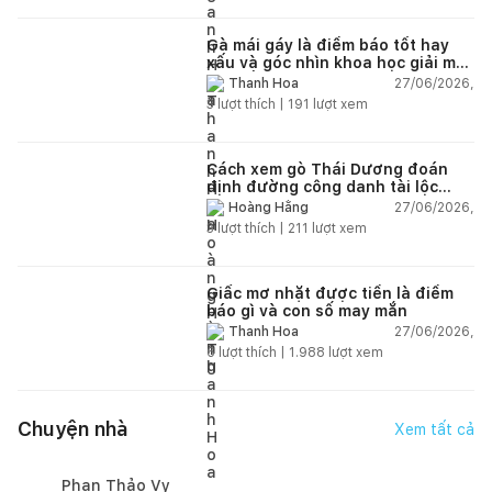
Gà mái gáy là điềm báo tốt hay
xấu và góc nhìn khoa học giải mã
chi tiết
27/06/2026,
Thanh Hoa
3
lượt thích |
191
lượt xem
Cách xem gò Thái Dương đoán
định đường công danh tài lộc
theo nhân tướng học
27/06/2026,
Hoàng Hằng
3
lượt thích |
211
lượt xem
Giấc mơ nhặt được tiền là điềm
báo gì và con số may mắn
27/06/2026,
Thanh Hoa
6
lượt thích |
1.988
lượt xem
Chuyện nhà
Xem tất cả
Phan Thảo Vy