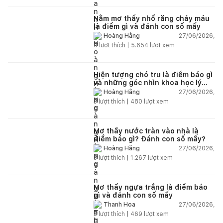
Nằm mơ thấy nhổ răng chảy máu
là điềm gì và đánh con số mấy
27/06/2026,
Hoàng Hằng
0
lượt thích |
5.654
lượt xem
Hiện tượng chó tru là điềm báo gì
và những góc nhìn khoa học lý
giải
27/06/2026,
Hoàng Hằng
3
lượt thích |
480
lượt xem
Mơ thấy nước tràn vào nhà là
điềm báo gì? Đánh con số mấy?
27/06/2026,
Hoàng Hằng
3
lượt thích |
1.267
lượt xem
Mơ thấy ngựa trắng là điềm báo
gì và đánh con số mấy
27/06/2026,
Thanh Hoa
3
lượt thích |
469
lượt xem