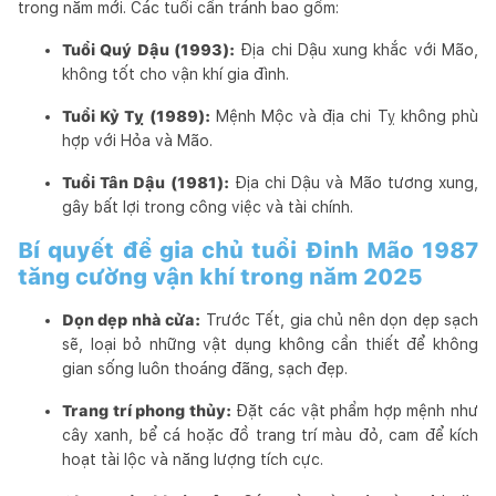
trong năm mới. Các tuổi cần tránh bao gồm:
Tuổi Quý Dậu (1993):
Địa chi Dậu xung khắc với Mão,
không tốt cho vận khí gia đình.
Tuổi Kỷ Tỵ (1989):
Mệnh Mộc và địa chi Tỵ không phù
hợp với Hỏa và Mão.
Tuổi Tân Dậu (1981):
Địa chi Dậu và Mão tương xung,
gây bất lợi trong công việc và tài chính.
Bí quyết để gia chủ tuổi Đinh Mão 1987
tăng cường vận khí trong năm 2025
Dọn dẹp nhà cửa:
Trước Tết, gia chủ nên dọn dẹp sạch
sẽ, loại bỏ những vật dụng không cần thiết để không
gian sống luôn thoáng đãng, sạch đẹp.
Trang trí phong thủy:
Đặt các vật phẩm hợp mệnh như
cây xanh, bể cá hoặc đồ trang trí màu đỏ, cam để kích
hoạt tài lộc và năng lượng tích cực.