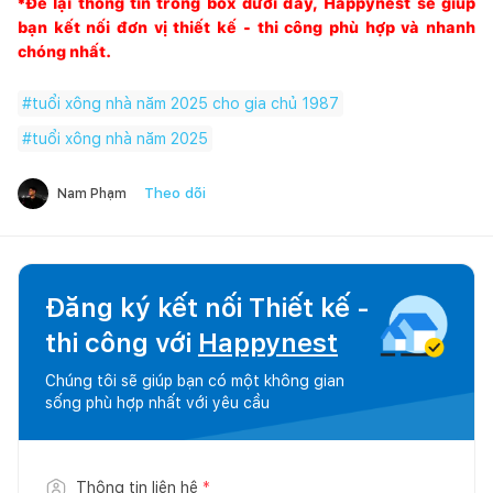
*Để lại thông tin trong box dưới đây,
Happynest
sẽ giúp
bạn kết nối đơn vị thiết kế - thi công phù hợp và nhanh
chóng nhất.
#
tuổi xông nhà năm 2025 cho gia chủ 1987
#
tuổi xông nhà năm 2025
Theo dõi
Nam Phạm
Đăng ký kết nối Thiết kế -
thi công với
Happynest
Chúng tôi sẽ giúp bạn có một không gian
sống phù hợp nhất với yêu cầu
Thông tin liên hệ
*