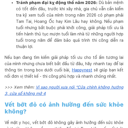
Tránh phạm đại kỵ động thổ năm 2026:
Dù bản mệnh
có tốt đến đâu, trước khi xây nhà, gia chủ vẫn cần kiểm
tra kỹ xem tuổi của mình trong năm 2026 có phạm phải
Tam Tai, Hoang Ốc hay Kim Lâu hay không. Nếu phạm
tuổi nhưng bắt buộc phải khởi công, giải pháp tối ưu là
tiến hành thủ tục mượn tuổi làm nhà từ những người hợp
tuổi trong năm để đảm bảo quá trình thi công diễn ra
thuận lợi.
Nếu bạn đang tìm kiếm giải pháp tối ưu cho tổ ấm tương lai
của mình nhưng chưa biết bắt đầu từ đâu, hãy nhanh tay để lại
thông tin trong box dưới cuối bài,
Happynest
sẽ giúp bạn kết
nối đơn vị thiết kế - thi công phù hợp và nhanh chóng nhất.
>>> Xem thêm:
Vì sao người xưa nói “Cửa chính không hướng
3, cửa sổ không mở 4
Vết bớt đỏ có ảnh hưởng đến sức khỏe
không?
Về mặt y học, vết bớt đỏ không gây ảnh hưởng đến sức khỏe