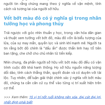
người tin rằng chúng mang theo ý nghĩa về vận mệnh, tính
cách và tương lai của người sở hữu.
Vết bớt màu đỏ có ý nghĩa gì trong nhân
tướng học và phong thủy
Trái ngược với góc nhìn thuần y học, trong văn hóa dân gian
và thuật xem tướng vết bớt đỏ, màu đỏ vốn là biểu tượng của
lửa, của sự may mắn, quyền lực và sinh khí mạnh mẽ. Người ta
tin rằng bớt đỏ chính là "dấu ấn" được thần linh hay tổ tiên
ban tặng, che chở cho chủ nhân từ tiền kiếp.
Nhìn chung, đa phần người sở hữu vết bớt màu đỏ đều có vận
trình cuộc đời khá hanh thông. Họ sở hữu nguồn năng lượng
dồi dào, tính cách thẳng thắn, quyết đoán và có duyên với tài
lộc. Tuy nhiên, để luận giải thật chính xác ý nghĩa vết bớt màu
đỏ, chúng ta cần căn cứ cụ thể vào từng vị trí xuất hiện trên
cơ thể.
>>> Xem thêm:
15 vị trí nốt ruồi không nên xóa, đại cát đại lợi,
nhất định phải biết