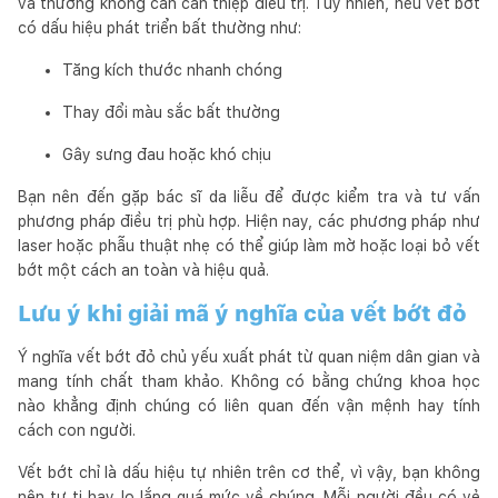
và thường không cần can thiệp điều trị. Tuy nhiên, nếu vết bớt
có dấu hiệu phát triển bất thường như:
Tăng kích thước nhanh chóng
Thay đổi màu sắc bất thường
Gây sưng đau hoặc khó chịu
Bạn nên đến gặp bác sĩ da liễu để được kiểm tra và tư vấn
phương pháp điều trị phù hợp. Hiện nay, các phương pháp như
laser hoặc phẫu thuật nhẹ có thể giúp làm mờ hoặc loại bỏ vết
bớt một cách an toàn và hiệu quả.
Lưu ý khi giải mã ý nghĩa của vết bớt đỏ
Ý nghĩa vết bớt đỏ chủ yếu xuất phát từ quan niệm dân gian và
mang tính chất tham khảo. Không có bằng chứng khoa học
nào khẳng định chúng có liên quan đến vận mệnh hay tính
cách con người.
Vết bớt chỉ là dấu hiệu tự nhiên trên cơ thể, vì vậy, bạn không
nên tự ti hay lo lắng quá mức về chúng. Mỗi người đều có vẻ