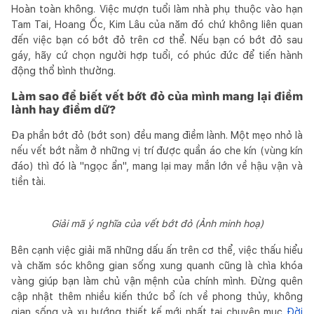
Hoàn toàn không. Việc mượn tuổi làm nhà phụ thuộc vào hạn
Tam Tai, Hoang Ốc, Kim Lâu của năm đó chứ không liên quan
đến việc bạn có bớt đỏ trên cơ thể. Nếu bạn có bớt đỏ sau
gáy, hãy cứ chọn người hợp tuổi, có phúc đức để tiến hành
động thổ bình thường.
Làm sao để biết vết bớt đỏ của mình mang lại điềm
lành hay điềm dữ?
Đa phần bớt đỏ (bớt son) đều mang điềm lành. Một mẹo nhỏ là
nếu vết bớt nằm ở những vị trí được quần áo che kín (vùng kín
đáo) thì đó là "ngọc ẩn", mang lại may mắn lớn về hậu vận và
tiền tài.
Giải mã ý nghĩa của vết bớt đỏ (Ảnh minh hoạ)
Bên cạnh việc giải mã những dấu ấn trên cơ thể, việc thấu hiểu
và chăm sóc không gian sống xung quanh cũng là chìa khóa
vàng giúp bạn làm chủ vận mệnh của chính mình. Đừng quên
cập nhật thêm nhiều kiến thức bổ ích về phong thủy, không
gian sống và xu hướng thiết kế mới nhất tại chuyên mục
Đời