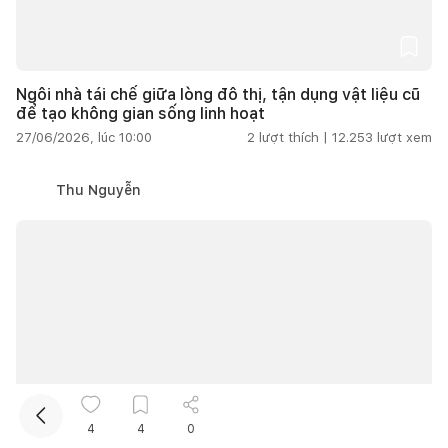
Ngôi nhà tái chế giữa lòng đô thị, tận dụng vật liệu cũ
để tạo không gian sống linh hoạt
27/06/2026, lúc 10:00
2
lượt thích |
12.253
lượt xem
Thu Nguyễn
Kết nối thiết kế, thi công
Mua sắm hoàn thiện nhà
4
4
0