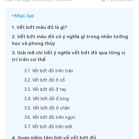
Mục lục
1
.
Vết bớt màu đỏ là gì?
2
.
Vết bớt màu đỏ có ý nghĩa gì trong nhân tướng
học và phong thủy
3
.
Giải mã chi tiết ý nghĩa vết bớt đỏ qua từng vị
trí trên cơ thể
3
.
1
.
Vết bớt đỏ trên trán
3
.
2
.
Vết bớt đỏ ở cổ
3
.
3
.
Vết bớt đỏ ở tay
3
.
4
.
Vết bớt đỏ ở lưng
3
.
5
.
Vết bớt đỏ ở chân
3
.
6
.
Vết bớt đỏ trên ngực
3
.
7
.
Vết bớt đỏ trên mặt
4
.
Quan niệm tâm linh về vết bớt đỏ