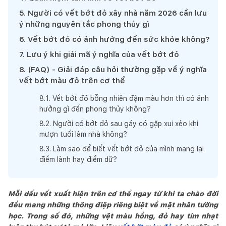
5
.
Người có vết bớt đỏ xây nhà năm 2026 cần lưu
ý những nguyên tắc phong thủy gì
6
.
Vết bớt đỏ có ảnh hưởng đến sức khỏe không?
7
.
Lưu ý khi giải mã ý nghĩa của vết bớt đỏ
8
.
(FAQ) - Giải đáp câu hỏi thường gặp về ý nghĩa
vết bớt màu đỏ trên cơ thể
8
.
1
.
Vết bớt đỏ bỗng nhiên đậm màu hơn thì có ảnh
hưởng gì đến phong thủy không?
8
.
2
.
Người có bớt đỏ sau gáy có gặp xui xẻo khi
mượn tuổi làm nhà không?
8
.
3
.
Làm sao để biết vết bớt đỏ của mình mang lại
điềm lành hay điềm dữ?
Mỗi dấu vết xuất hiện trên cơ thể ngay từ khi ta chào đời
đều mang những thông điệp riêng biệt về mặt nhân tướng
học. Trong số đó, những vệt màu hồng, đỏ hay tím nhạt