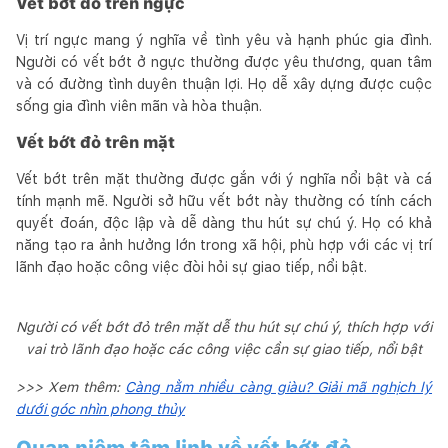
Vết bớt đỏ trên ngực
Vị trí ngực mang ý nghĩa về tình yêu và hạnh phúc gia đình.
Người có vết bớt ở ngực thường được yêu thương, quan tâm
và có đường tình duyên thuận lợi. Họ dễ xây dựng được cuộc
sống gia đình viên mãn và hòa thuận.
Vết bớt đỏ trên mặt
Vết bớt trên mặt thường được gắn với ý nghĩa nổi bật và cá
tính mạnh mẽ. Người sở hữu vết bớt này thường có tính cách
quyết đoán, độc lập và dễ dàng thu hút sự chú ý. Họ có khả
năng tạo ra ảnh hưởng lớn trong xã hội, phù hợp với các vị trí
lãnh đạo hoặc công việc đòi hỏi sự giao tiếp, nổi bật.
Người có vết bớt đỏ trên mặt dễ thu hút sự chú ý, thích hợp với
vai trò lãnh đạo hoặc các công việc cần sự giao tiếp, nổi bật
>>> Xem thêm:
Càng nằm nhiều càng giàu? Giải mã nghịch lý
dưới góc nhìn phong thủy
Quan niệm tâm linh về vết bớt đỏ