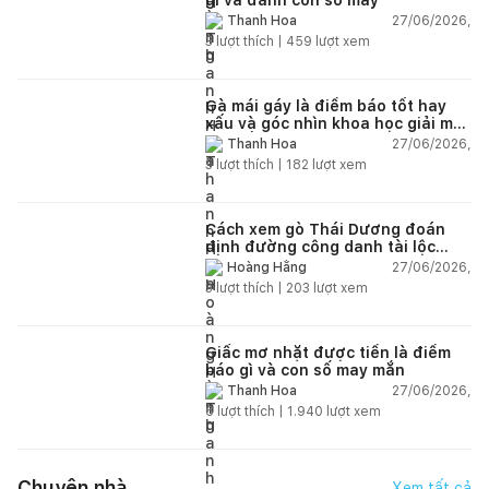
27/06/2026,
Thanh Hoa
3
lượt thích |
459
lượt xem
Gà mái gáy là điềm báo tốt hay
xấu và góc nhìn khoa học giải mã
chi tiết
27/06/2026,
Thanh Hoa
3
lượt thích |
182
lượt xem
Cách xem gò Thái Dương đoán
định đường công danh tài lộc
theo nhân tướng học
27/06/2026,
Hoàng Hằng
3
lượt thích |
203
lượt xem
Giấc mơ nhặt được tiền là điềm
báo gì và con số may mắn
27/06/2026,
Thanh Hoa
6
lượt thích |
1.940
lượt xem
Chuyện nhà
Xem tất cả