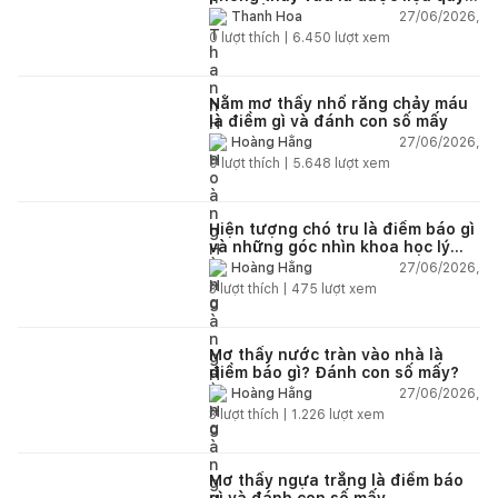
nên trồng trong nhà
27/06/2026,
Thanh Hoa
0
lượt thích |
6.450
lượt xem
Nằm mơ thấy nhổ răng chảy máu
là điềm gì và đánh con số mấy
27/06/2026,
Hoàng Hằng
0
lượt thích |
5.648
lượt xem
Hiện tượng chó tru là điềm báo gì
và những góc nhìn khoa học lý
giải
27/06/2026,
Hoàng Hằng
3
lượt thích |
475
lượt xem
Mơ thấy nước tràn vào nhà là
điềm báo gì? Đánh con số mấy?
27/06/2026,
Hoàng Hằng
3
lượt thích |
1.226
lượt xem
Mơ thấy ngựa trắng là điềm báo
gì và đánh con số mấy