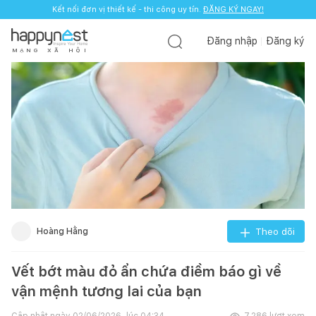
Kết nối đơn vị thiết kế - thi công uy tín.
ĐĂNG KÝ NGAY!
Đăng nhập
Đăng ký
M
Ạ
N
G
X
Ã
H
Ộ
I
Hoàng Hằng
Theo dõi
Vết bớt màu đỏ ẩn chứa điềm báo gì về
vận mệnh tương lai của bạn
Cập nhật ngày
02/06/2026, lúc 04:34
7.286
lượt xem