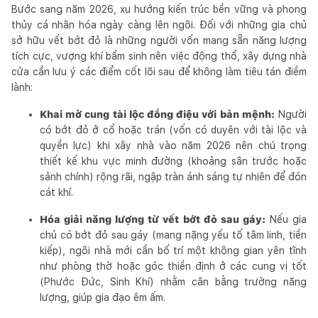
Bước sang năm 2026, xu hướng kiến trúc bền vững và phong
thủy cá nhân hóa ngày càng lên ngôi. Đối với những gia chủ
sở hữu vết bớt đỏ là những người vốn mang sẵn năng lượng
tích cực, vượng khí bẩm sinh nên việc động thổ, xây dựng nhà
cửa cần lưu ý các điểm cốt lõi sau để không làm tiêu tán điềm
lành:
Khai mở cung tài lộc đồng điệu với bản mệnh:
Người
có bớt đỏ ở cổ hoặc trán (vốn có duyên với tài lộc và
quyền lực) khi xây nhà vào năm 2026 nên chú trọng
thiết kế khu vực minh đường (khoảng sân trước hoặc
sảnh chính) rộng rãi, ngập tràn ánh sáng tự nhiên để đón
cát khí.
Hóa giải năng lượng từ vết bớt đỏ sau gáy:
Nếu gia
chủ có bớt đỏ sau gáy (mang nặng yếu tố tâm linh, tiền
kiếp), ngôi nhà mới cần bố trí một không gian yên tĩnh
như phòng thờ hoặc góc thiền định ở các cung vị tốt
(Phước Đức, Sinh Khí) nhằm cân bằng trường năng
lượng, giúp gia đạo êm ấm.