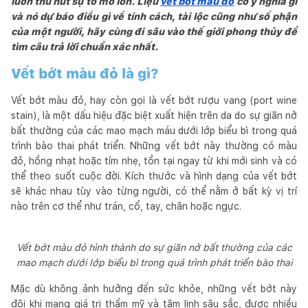
luôn thu hút sự tò mò lớn. Liệu
vết bớt màu đỏ
có ý nghĩa gì
và nó dự báo điều gì về tính cách, tài lộc cũng như số phận
của một người, hãy cùng đi sâu vào thế giới phong thủy để
tìm câu trả lời chuẩn xác nhất.
Vết bớt màu đỏ là gì?
Vết bớt màu đỏ, hay còn gọi là vết bớt rượu vang (port wine
stain), là một dấu hiệu đặc biệt xuất hiện trên da do sự giãn nở
bất thường của các mao mạch máu dưới lớp biểu bì trong quá
trình bào thai phát triển. Những vết bớt này thường có màu
đỏ, hồng nhạt hoặc tím nhẹ, tồn tại ngay từ khi mới sinh và có
thể theo suốt cuộc đời. Kích thước và hình dạng của vết bớt
sẽ khác nhau tùy vào từng người, có thể nằm ở bất kỳ vị trí
nào trên cơ thể như trán, cổ, tay, chân hoặc ngực.
Vết bớt màu đỏ hình thành do sự giãn nở bất thường của các
mao mạch dưới lớp biểu bì trong quá trình phát triển bào thai
Mặc dù không ảnh hưởng đến sức khỏe, những vết bớt này
đôi khi mang giá trị thẩm mỹ và tâm linh sâu sắc, được nhiều