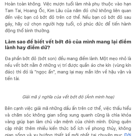
Hoàn toàn không. Việc mượn tuổi làm nhà phụ thuộc vào hạn
Tam Tai, Hoang Ốc, Kim Lâu của năm đó chứ không liên quan
đến việc bạn có bớt đỏ trên cơ thể. Nếu bạn có bớt đỏ sau
gáy, hãy cứ chọn người hợp tuổi, có phúc đức để tiến hành
động thổ bình thường.
Làm sao để biết vết bớt đỏ của mình mang lại điềm
lành hay điềm dữ?
Đa phần bớt đỏ (bớt son) đều mang điềm lành. Một mẹo nhỏ là
nếu vết bớt nằm ở những vị trí được quần áo che kín (vùng kín
đáo) thì đó là "ngọc ẩn", mang lại may mắn lớn về hậu vận và
tiền tài.
Giải mã ý nghĩa của vết bớt đỏ (Ảnh minh hoạ)
Bên cạnh việc giải mã những dấu ấn trên cơ thể, việc thấu hiểu
và chăm sóc không gian sống xung quanh cũng là chìa khóa
vàng giúp bạn làm chủ vận mệnh của chính mình. Đừng quên
cập nhật thêm nhiều kiến thức bổ ích về phong thủy, không
gian sống và xu hướng thiết kế mới nhất tại chuyên mục
Đời