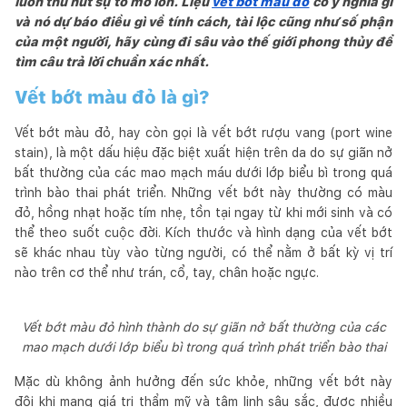
luôn thu hút sự tò mò lớn. Liệu
vết bớt màu đỏ
có ý nghĩa gì
và nó dự báo điều gì về tính cách, tài lộc cũng như số phận
của một người, hãy cùng đi sâu vào thế giới phong thủy để
tìm câu trả lời chuẩn xác nhất.
Vết bớt màu đỏ là gì?
Vết bớt màu đỏ, hay còn gọi là vết bớt rượu vang (port wine
stain), là một dấu hiệu đặc biệt xuất hiện trên da do sự giãn nở
bất thường của các mao mạch máu dưới lớp biểu bì trong quá
trình bào thai phát triển. Những vết bớt này thường có màu
đỏ, hồng nhạt hoặc tím nhẹ, tồn tại ngay từ khi mới sinh và có
thể theo suốt cuộc đời. Kích thước và hình dạng của vết bớt
sẽ khác nhau tùy vào từng người, có thể nằm ở bất kỳ vị trí
nào trên cơ thể như trán, cổ, tay, chân hoặc ngực.
Vết bớt màu đỏ hình thành do sự giãn nở bất thường của các
mao mạch dưới lớp biểu bì trong quá trình phát triển bào thai
Mặc dù không ảnh hưởng đến sức khỏe, những vết bớt này
đôi khi mang giá trị thẩm mỹ và tâm linh sâu sắc, được nhiều