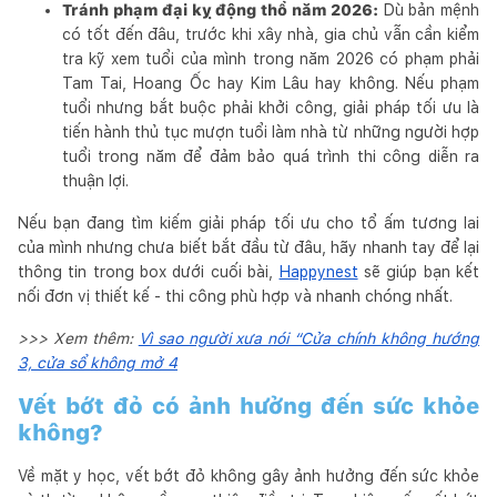
Tránh phạm đại kỵ động thổ năm 2026:
Dù bản mệnh
có tốt đến đâu, trước khi xây nhà, gia chủ vẫn cần kiểm
tra kỹ xem tuổi của mình trong năm 2026 có phạm phải
Tam Tai, Hoang Ốc hay Kim Lâu hay không. Nếu phạm
tuổi nhưng bắt buộc phải khởi công, giải pháp tối ưu là
tiến hành thủ tục mượn tuổi làm nhà từ những người hợp
tuổi trong năm để đảm bảo quá trình thi công diễn ra
thuận lợi.
Nếu bạn đang tìm kiếm giải pháp tối ưu cho tổ ấm tương lai
của mình nhưng chưa biết bắt đầu từ đâu, hãy nhanh tay để lại
thông tin trong box dưới cuối bài,
Happynest
sẽ giúp bạn kết
nối đơn vị thiết kế - thi công phù hợp và nhanh chóng nhất.
>>> Xem thêm:
Vì sao người xưa nói “Cửa chính không hướng
3, cửa sổ không mở 4
Vết bớt đỏ có ảnh hưởng đến sức khỏe
không?
Về mặt y học, vết bớt đỏ không gây ảnh hưởng đến sức khỏe