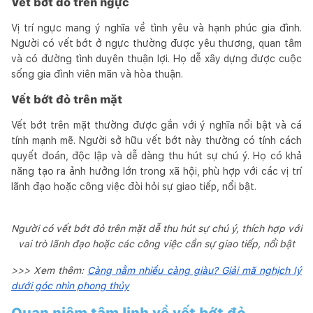
Vết bớt đỏ trên ngực
Vị trí ngực mang ý nghĩa về tình yêu và hạnh phúc gia đình.
Người có vết bớt ở ngực thường được yêu thương, quan tâm
và có đường tình duyên thuận lợi. Họ dễ xây dựng được cuộc
sống gia đình viên mãn và hòa thuận.
Vết bớt đỏ trên mặt
Vết bớt trên mặt thường được gắn với ý nghĩa nổi bật và cá
tính mạnh mẽ. Người sở hữu vết bớt này thường có tính cách
quyết đoán, độc lập và dễ dàng thu hút sự chú ý. Họ có khả
năng tạo ra ảnh hưởng lớn trong xã hội, phù hợp với các vị trí
lãnh đạo hoặc công việc đòi hỏi sự giao tiếp, nổi bật.
Người có vết bớt đỏ trên mặt dễ thu hút sự chú ý, thích hợp với
vai trò lãnh đạo hoặc các công việc cần sự giao tiếp, nổi bật
>>> Xem thêm:
Càng nằm nhiều càng giàu? Giải mã nghịch lý
dưới góc nhìn phong thủy
Quan niệm tâm linh về vết bớt đỏ