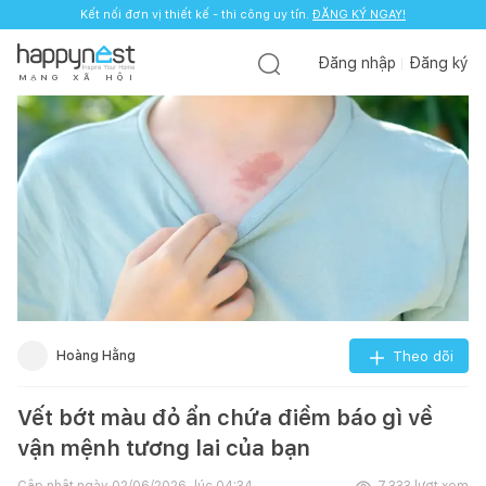
Kết nối đơn vị thiết kế - thi công uy tín.
ĐĂNG KÝ NGAY!
Đăng nhập
Đăng ký
M
Ạ
N
G
X
Ã
H
Ộ
I
Hoàng Hằng
Theo dõi
Vết bớt màu đỏ ẩn chứa điềm báo gì về
vận mệnh tương lai của bạn
Cập nhật ngày
02/06/2026, lúc 04:34
7.333
lượt xem