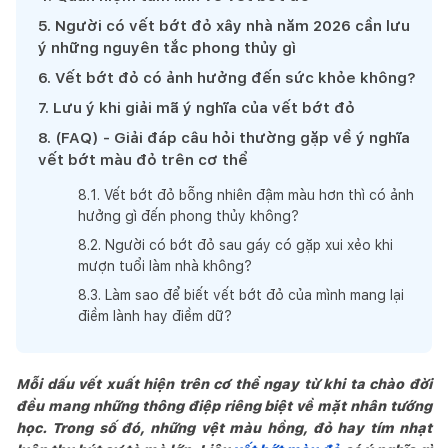
5
.
Người có vết bớt đỏ xây nhà năm 2026 cần lưu
ý những nguyên tắc phong thủy gì
6
.
Vết bớt đỏ có ảnh hưởng đến sức khỏe không?
7
.
Lưu ý khi giải mã ý nghĩa của vết bớt đỏ
8
.
(FAQ) - Giải đáp câu hỏi thường gặp về ý nghĩa
vết bớt màu đỏ trên cơ thể
8
.
1
.
Vết bớt đỏ bỗng nhiên đậm màu hơn thì có ảnh
hưởng gì đến phong thủy không?
8
.
2
.
Người có bớt đỏ sau gáy có gặp xui xẻo khi
mượn tuổi làm nhà không?
8
.
3
.
Làm sao để biết vết bớt đỏ của mình mang lại
điềm lành hay điềm dữ?
Mỗi dấu vết xuất hiện trên cơ thể ngay từ khi ta chào đời
đều mang những thông điệp riêng biệt về mặt nhân tướng
học. Trong số đó, những vệt màu hồng, đỏ hay tím nhạt