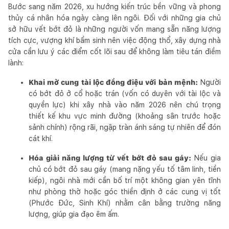
Bước sang năm 2026, xu hướng kiến trúc bền vững và phong
thủy cá nhân hóa ngày càng lên ngôi. Đối với những gia chủ
sở hữu vết bớt đỏ là những người vốn mang sẵn năng lượng
tích cực, vượng khí bẩm sinh nên việc động thổ, xây dựng nhà
cửa cần lưu ý các điểm cốt lõi sau để không làm tiêu tán điềm
lành:
Khai mở cung tài lộc đồng điệu với bản mệnh:
Người
có bớt đỏ ở cổ hoặc trán (vốn có duyên với tài lộc và
quyền lực) khi xây nhà vào năm 2026 nên chú trọng
thiết kế khu vực minh đường (khoảng sân trước hoặc
sảnh chính) rộng rãi, ngập tràn ánh sáng tự nhiên để đón
cát khí.
Hóa giải năng lượng từ vết bớt đỏ sau gáy:
Nếu gia
chủ có bớt đỏ sau gáy (mang nặng yếu tố tâm linh, tiền
kiếp), ngôi nhà mới cần bố trí một không gian yên tĩnh
như phòng thờ hoặc góc thiền định ở các cung vị tốt
(Phước Đức, Sinh Khí) nhằm cân bằng trường năng
lượng, giúp gia đạo êm ấm.