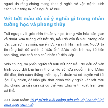
người tin rằng chúng mang theo ý nghĩa về vận mệnh, tính
cách và tương lai của người sở hữu.
Vết bớt màu đỏ có ý nghĩa gì trong nhân
tướng học và phong thủy
Trái ngược với góc nhìn thuần y học, trong văn hóa dân gian
và thuật xem tướng vết bớt đỏ, màu đỏ vốn là biểu tượng của
lửa, của sự may mắn, quyền lực và sinh khí mạnh mẽ. Người ta
tin rằng bớt đỏ chính là "dấu ấn" được thần linh hay tổ tiên
ban tặng, che chở cho chủ nhân từ tiền kiếp.
Nhìn chung, đa phần người sở hữu vết bớt màu đỏ đều có vận
trình cuộc đời khá hanh thông. Họ sở hữu nguồn năng lượng
dồi dào, tính cách thẳng thắn, quyết đoán và có duyên với tài
lộc. Tuy nhiên, để luận giải thật chính xác ý nghĩa vết bớt màu
đỏ, chúng ta cần căn cứ cụ thể vào từng vị trí xuất hiện trên
cơ thể.
>>> Xem thêm:
15 vị trí nốt ruồi không nên xóa, đại cát đại lợi,
nhất định phải biết