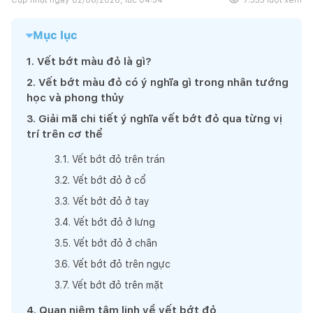
Mục lục
1
.
Vết bớt màu đỏ là gì?
2
.
Vết bớt màu đỏ có ý nghĩa gì trong nhân tướng
học và phong thủy
3
.
Giải mã chi tiết ý nghĩa vết bớt đỏ qua từng vị
trí trên cơ thể
3
.
1
.
Vết bớt đỏ trên trán
3
.
2
.
Vết bớt đỏ ở cổ
3
.
3
.
Vết bớt đỏ ở tay
3
.
4
.
Vết bớt đỏ ở lưng
3
.
5
.
Vết bớt đỏ ở chân
3
.
6
.
Vết bớt đỏ trên ngực
3
.
7
.
Vết bớt đỏ trên mặt
4
.
Quan niệm tâm linh về vết bớt đỏ