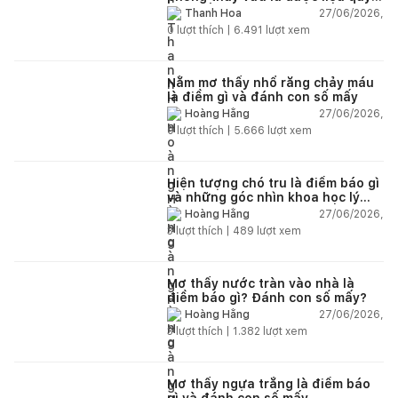
nên trồng trong nhà
27/06/2026,
Thanh Hoa
0
lượt thích |
6.491
lượt xem
Nằm mơ thấy nhổ răng chảy máu
là điềm gì và đánh con số mấy
27/06/2026,
Hoàng Hằng
0
lượt thích |
5.666
lượt xem
Hiện tượng chó tru là điềm báo gì
và những góc nhìn khoa học lý
giải
27/06/2026,
Hoàng Hằng
3
lượt thích |
489
lượt xem
Mơ thấy nước tràn vào nhà là
điềm báo gì? Đánh con số mấy?
27/06/2026,
Hoàng Hằng
3
lượt thích |
1.382
lượt xem
Mơ thấy ngựa trắng là điềm báo
gì và đánh con số mấy