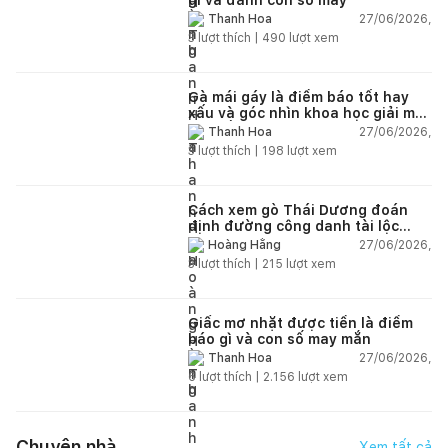
27/06/2026,
Thanh Hoa
3
lượt thích |
490
lượt xem
Gà mái gáy là điềm báo tốt hay
xấu và góc nhìn khoa học giải mã
chi tiết
27/06/2026,
Thanh Hoa
3
lượt thích |
198
lượt xem
Cách xem gò Thái Dương đoán
định đường công danh tài lộc
theo nhân tướng học
27/06/2026,
Hoàng Hằng
3
lượt thích |
215
lượt xem
Giấc mơ nhặt được tiền là điềm
báo gì và con số may mắn
27/06/2026,
Thanh Hoa
6
lượt thích |
2.156
lượt xem
Chuyện nhà
Xem tất cả