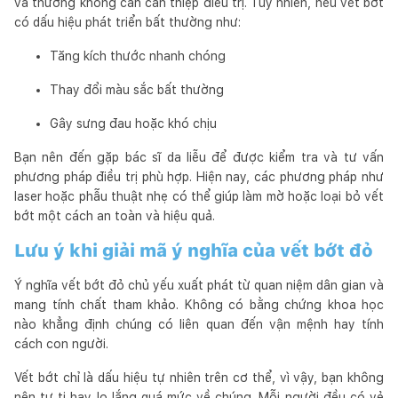
và thường không cần can thiệp điều trị. Tuy nhiên, nếu vết bớt
có dấu hiệu phát triển bất thường như:
Tăng kích thước nhanh chóng
Thay đổi màu sắc bất thường
Gây sưng đau hoặc khó chịu
Bạn nên đến gặp bác sĩ da liễu để được kiểm tra và tư vấn
phương pháp điều trị phù hợp. Hiện nay, các phương pháp như
laser hoặc phẫu thuật nhẹ có thể giúp làm mờ hoặc loại bỏ vết
bớt một cách an toàn và hiệu quả.
Lưu ý khi giải mã ý nghĩa của vết bớt đỏ
Ý nghĩa vết bớt đỏ chủ yếu xuất phát từ quan niệm dân gian và
mang tính chất tham khảo. Không có bằng chứng khoa học
nào khẳng định chúng có liên quan đến vận mệnh hay tính
cách con người.
Vết bớt chỉ là dấu hiệu tự nhiên trên cơ thể, vì vậy, bạn không
nên tự ti hay lo lắng quá mức về chúng. Mỗi người đều có vẻ