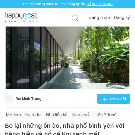
Kết nối đơn vị thiết kế - thi công uy tín.
ĐĂNG KÝ NGAY!
Đăng nhập
Đăng ký
M
Ạ
N
G
X
Ã
H
Ộ
I
Bùi Minh Trang
Theo dõi
Modern - Hiện đại
Nhà liền kề
Nhà phố
Trên 200m2
Bỏ lại những ồn ào, nhà phố bình yên với
hàng hiên và hồ cá Koi xanh mát