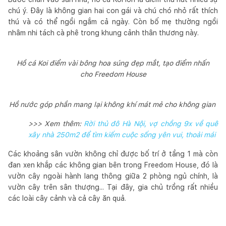
chú ý. Đây là không gian hai con gái và chú chó nhỏ rất thích
thú và có thể ngồi ngắm cả ngày. Còn bố mẹ thường ngồi
nhâm nhi tách cà phê trong khung cảnh thân thương này.
Hồ cá Koi điểm vài bông hoa súng đẹp mắt, tạo điểm nhấn
cho Freedom House
Hồ nước góp phần mang lại không khí mát mẻ cho không gian
>>> Xem thêm:
Rời thủ đô Hà Nội, vợ chồng 9x về quê
xây nhà 250m2 để tìm kiếm cuộc sống yên vui, thoải mái
Các khoảng sân vườn không chỉ được bố trí ở tầng 1 mà còn
đan xen khắp các không gian bên trong Freedom House, đó là
vườn cây ngoài hành lang thông giữa 2 phòng ngủ chính, là
vườn cây trên sân thượng... Tại đây, gia chủ trồng rất nhiều
các loài cây cảnh và cả cây ăn quả.