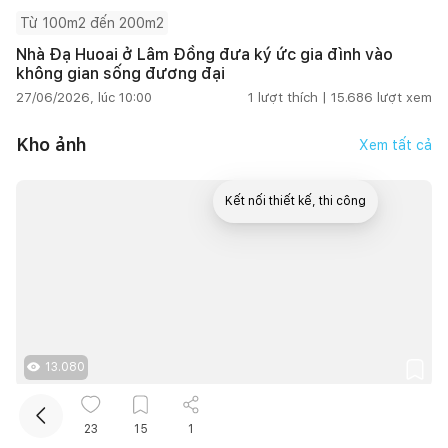
Từ 100m2 đến 200m2
Nhà Đạ Huoai ở Lâm Đồng đưa ký ức gia đình vào
không gian sống đương đại
27/06/2026, lúc 10:00
1
lượt thích |
15.686
lượt xem
Kho ảnh
Xem tất cả
Kết nối thiết kế, thi công
Mua sắm hoàn thiện nhà
13.080
1
0
1
23
15
1
Ngơi House - Bản hòa tấu giữa "cổ truyền" và "đương