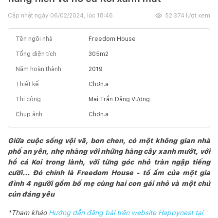
Cập nhật ngày
06/02/2024, lúc 18:46
52.374
lượt xem
Tên ngôi nhà
Freedom House
Tổng diện tích
305
m2
Năm hoàn thành
2019
Thiết kế
Chơn.a
Thi công
Mai Trần Đăng Vương
Chụp ảnh
Chơn.a
Giữa cuộc sống vội vã, bon chen, có một không gian nhà
phố an yên, nhẹ nhàng với những hàng cây xanh mướt, với
hồ cá Koi trong lành, với từng góc nhỏ tràn ngập tiếng
cười... Đó chính là Freedom House - tổ ấm của một gia
đình 4 người gồm bố mẹ cùng hai con gái nhỏ và một chú
cún đáng yêu
*Tham khảo
Hướng dẫn đăng bài trên website Happynest tại