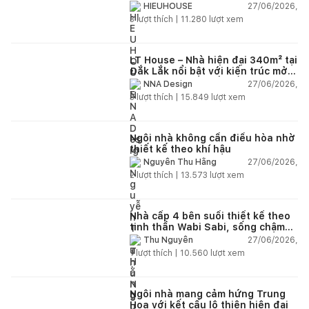
27/06/2026,
HIEUHOUSE
3
lượt thích |
11.280
lượt xem
LT House – Nhà hiện đại 340m² tại
Đắk Lắk nổi bật với kiến trúc mở
và hệ sân vườn kết nối thiên
27/06/2026,
NNA Design
nhiên
3
lượt thích |
15.849
lượt xem
Ngôi nhà không cần điều hòa nhờ
thiết kế theo khí hậu
27/06/2026,
Nguyễn Thu Hằng
2
lượt thích |
13.573
lượt xem
Nhà cấp 4 bên suối thiết kế theo
tinh thần Wabi Sabi, sống chậm
giữa thiên nhiên
27/06/2026,
Thu Nguyễn
1
lượt thích |
10.560
lượt xem
Ngôi nhà mang cảm hứng Trung
Hoa với kết cấu lộ thiên hiện đại