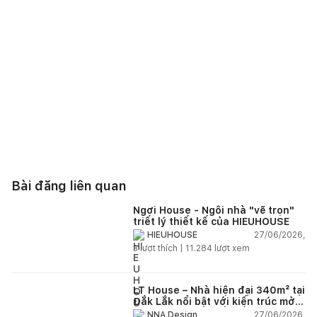
Bài đăng liên quan
Ngơi House - Ngôi nhà "vẽ trọn"
triết lý thiết kế của HIEUHOUSE
27/06/2026,
HIEUHOUSE
3
lượt thích |
11.284
lượt xem
LT House – Nhà hiện đại 340m² tại
Đắk Lắk nổi bật với kiến trúc mở
và hệ sân vườn kết nối thiên
27/06/2026,
NNA Design