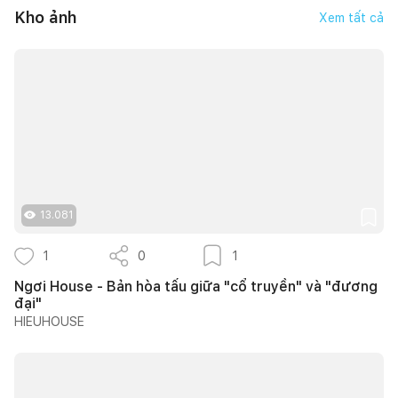
Kho ảnh
Xem tất cả
13.081
1
0
1
Ngơi House - Bản hòa tấu giữa "cổ truyền" và "đương
đại"
HIEUHOUSE