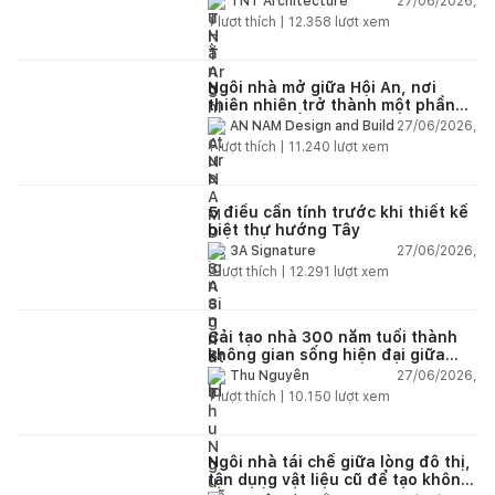
27/06/2026,
TNT Architecture
1
lượt thích |
12.358
lượt xem
Ngôi nhà mở giữa Hội An, nơi
thiên nhiên trở thành một phần
của cuộc sống
27/06/2026,
AN NAM Design and Build
1
lượt thích |
11.240
lượt xem
5 điều cần tính trước khi thiết kế
biệt thự hướng Tây
27/06/2026,
3A Signature
2
lượt thích |
12.291
lượt xem
Cải tạo nhà 300 năm tuổi thành
không gian sống hiện đại giữa
thiên nhiên
27/06/2026,
Thu Nguyễn
1
lượt thích |
10.150
lượt xem
Ngôi nhà tái chế giữa lòng đô thị,
tận dụng vật liệu cũ để tạo không