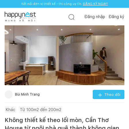
Kết nối đơn vị thiết kế - thi công uy tín.
ĐĂNG KÝ NGAY!
Đăng nhập
Đăng ký
M
Ạ
N
G
X
Ã
H
Ộ
I
Bùi Minh Trang
Theo dõi
Khác
Từ 100m2 đến 200m2
Không thiết kế theo lối mòn, Cần Thơ
House từ ngôi nhà quê thành không gian