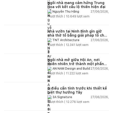
Ngôi nhà mang cảm hứng Trung
Hoa với kết cấu lộ thiên hiện đại
27/06/2026,
Nguyễn Thu Hằng
1
lượt thích |
10.649
lượt xem
Nhà vườn tại Ninh Bình gìn giữ
nhà thờ tổ bằng giải pháp tổ chức
lại không gian
27/06/2026,
TNT Architecture
1
lượt thích |
12.341
lượt xem
Ngôi nhà mở giữa Hội An, nơi
thiên nhiên trở thành một phần
của cuộc sống
27/06/2026,
AN NAM Design and Build
1
lượt thích |
11.222
lượt xem
5 điều cần tính trước khi thiết kế
biệt thự hướng Tây
27/06/2026,
3A Signature
2
lượt thích |
12.276
lượt xem