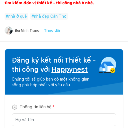
tìm kiếm đơn vị thiết kế - thi công nhà ở nhé.
#
nhà ở quê
#
nhà đẹp Cần Thơ
Theo dõi
Bùi Minh Trang
Đăng ký kết nối Thiết kế -
thi công với
Happynest
Chúng tôi sẽ giúp bạn có một không gian
sống phù hợp nhất với yêu cầu
Thông tin liên hệ
*