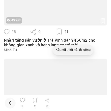
43.298
15
0
11
Nhà 1 tầng sân vườn ở Trà Vinh dành 450m2 cho
không gian xanh và hành lang ngoài trời
Minh Tú
Kết nối thiết kế, thi công
10.260
3
2
0