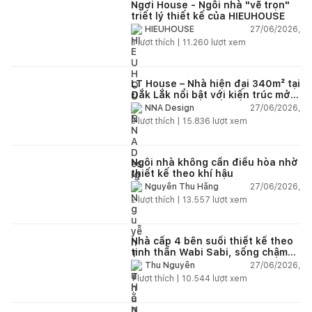
Ngơi House - Ngôi nhà "vẽ trọn"
triết lý thiết kế của HIEUHOUSE
27/06/2026,
HIEUHOUSE
3
lượt thích |
11.260
lượt xem
LT House – Nhà hiện đại 340m² tại
Đắk Lắk nổi bật với kiến trúc mở
và hệ sân vườn kết nối thiên
27/06/2026,
NNA Design
nhiên
3
lượt thích |
15.836
lượt xem
Ngôi nhà không cần điều hòa nhờ
thiết kế theo khí hậu
27/06/2026,
Nguyễn Thu Hằng
2
lượt thích |
13.557
lượt xem
Nhà cấp 4 bên suối thiết kế theo
tinh thần Wabi Sabi, sống chậm
giữa thiên nhiên
27/06/2026,
Thu Nguyễn
1
lượt thích |
10.544
lượt xem