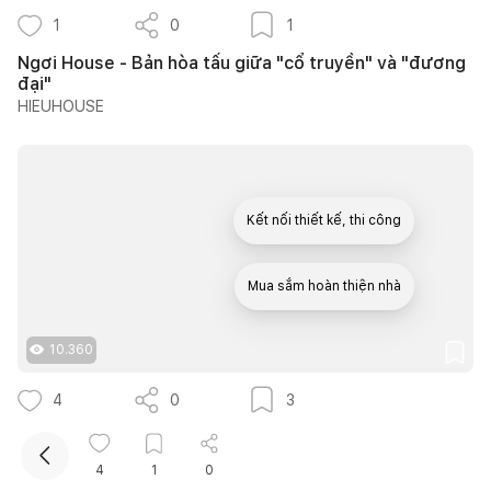
1
0
1
Ngơi House - Bản hòa tấu giữa "cổ truyền" và "đương
đại"
HIEUHOUSE
Kết nối thiết kế, thi công
Mua sắm hoàn thiện nhà
10.360
4
0
3
25 mẫu bàn làm việc dưới gầm cầu thang đẹp giúp tận
dụng diện tích tưởng chừng bị bỏ quên
4
1
0
Quân Hoàng