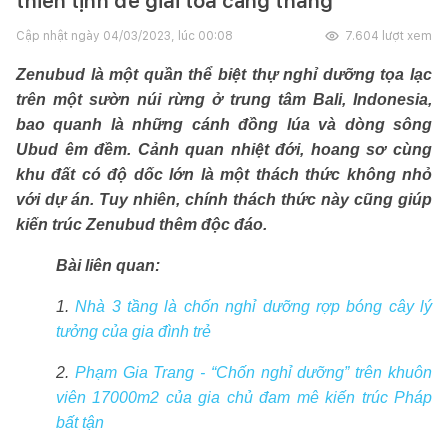
thiền tịnh để giải tỏa căng thẳng
Cập nhật ngày
04/03/2023, lúc 00:08
7.604
lượt xem
Zenubud là một quần thể biệt thự nghỉ dưỡng tọa lạc
trên một sườn núi rừng ở trung tâm Bali, Indonesia,
bao quanh là những cánh đồng lúa và dòng sông
Ubud êm đềm. Cảnh quan nhiệt đới, hoang sơ cùng
khu đất có độ dốc lớn là một thách thức không nhỏ
với dự án. Tuy nhiên, chính thách thức này cũng giúp
kiến trúc Zenubud thêm độc đáo.
Bài liên quan:
1.
Nhà 3 tầng là chốn nghỉ dưỡng rợp bóng cây lý
tưởng của gia đình trẻ
2.
Phạm Gia Trang - “Chốn nghỉ dưỡng” trên khuôn
viên 17000m2 của gia chủ đam mê kiến trúc Pháp
bất tận