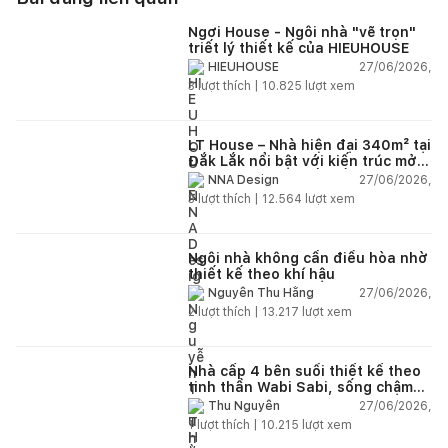
Ngơi House - Ngôi nhà "vẽ trọn"
triết lý thiết kế của HIEUHOUSE
27/06/2026,
HIEUHOUSE
3
lượt thích |
10.825
lượt xem
LT House – Nhà hiện đại 340m² tại
Đắk Lắk nổi bật với kiến trúc mở
và hệ sân vườn kết nối thiên
27/06/2026,
NNA Design
nhiên
3
lượt thích |
12.564
lượt xem
Ngôi nhà không cần điều hòa nhờ
thiết kế theo khí hậu
27/06/2026,
Nguyễn Thu Hằng
2
lượt thích |
13.217
lượt xem
Nhà cấp 4 bên suối thiết kế theo
tinh thần Wabi Sabi, sống chậm
giữa thiên nhiên
27/06/2026,
Thu Nguyễn
1
lượt thích |
10.215
lượt xem