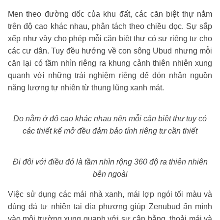
Men theo đường dốc của khu đất, các căn biệt thự nằm
trên độ cao khác nhau, phân tách theo chiều dọc. Sự sắp
xếp như vậy cho phép mỗi căn biệt thự có sự riêng tư cho
các cư dân. Tuy đều hướng về con sông Ubud nhưng mỗi
căn lại có tầm nhìn riêng ra khung cảnh thiên nhiên xung
quanh với những trải nghiệm riêng để đón nhận nguồn
năng lượng tự nhiên từ thung lũng xanh mát.
Do nằm ở độ cao khác nhau nên mỗi căn biệt thự tuy có
các thiết kế mở đều đảm bảo tính riêng tư cần thiết
Đi đôi với điều đó là tầm nhìn rộng 360 độ ra thiên nhiên
bên ngoài
Việc sử dụng các mái nhà xanh, mái lợp ngói tối màu và
dùng đá tự nhiên tại địa phương giúp Zenubud ẩn mình
vào môi trường xung quanh với sự cân bằng, thoải mái và