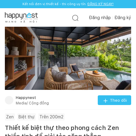
Kết nối đơn vị thiết kế - thi công uy tín.
ĐĂNG KÝ NGAY!
Đăng nhập
Đăng ký
M
Ạ
N
G
X
Ã
H
Ộ
I
Happynest
Theo dõi
Media/ Cộng đồng
Zen
Biệt thự
Trên 200m2
Thiết kế biệt thự theo phong cách Zen