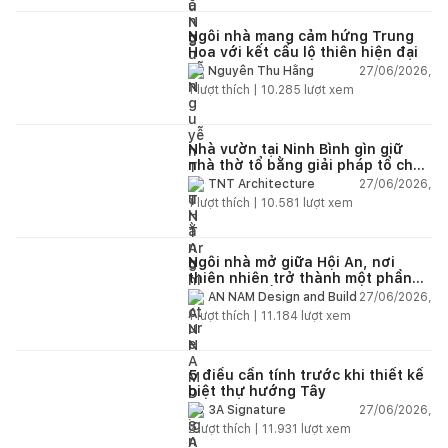
Ngôi nhà mang cảm hứng Trung
Hoa với kết cấu lộ thiên hiện đại
27/06/2026,
Nguyễn Thu Hằng
1
lượt thích |
10.285
lượt xem
Nhà vườn tại Ninh Bình gìn giữ
nhà thờ tổ bằng giải pháp tổ chức
lại không gian
27/06/2026,
TNT Architecture
1
lượt thích |
10.581
lượt xem
Ngôi nhà mở giữa Hội An, nơi
thiên nhiên trở thành một phần
của cuộc sống
27/06/2026,
AN NAM Design and Build
1
lượt thích |
11.184
lượt xem
5 điều cần tính trước khi thiết kế
biệt thự hướng Tây
27/06/2026,
3A Signature
2
lượt thích |
11.931
lượt xem