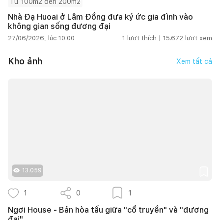
Từ 100m2 đến 200m2
Nhà Đạ Huoai ở Lâm Đồng đưa ký ức gia đình vào
không gian sống đương đại
27/06/2026, lúc 10:00
1
lượt thích |
15.672
lượt xem
Kho ảnh
Xem tất cả
13.059
1
0
1
Ngơi House - Bản hòa tấu giữa "cổ truyền" và "đương
đại"