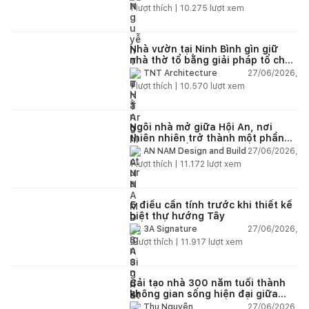
1
lượt thích |
10.275
lượt xem
Nhà vườn tại Ninh Bình gìn giữ
nhà thờ tổ bằng giải pháp tổ chức
lại không gian
27/06/2026,
TNT Architecture
1
lượt thích |
10.570
lượt xem
Ngôi nhà mở giữa Hội An, nơi
thiên nhiên trở thành một phần
của cuộc sống
27/06/2026,
AN NAM Design and Build
1
lượt thích |
11.172
lượt xem
5 điều cần tính trước khi thiết kế
biệt thự hướng Tây
27/06/2026,
3A Signature
2
lượt thích |
11.917
lượt xem
Cải tạo nhà 300 năm tuổi thành
không gian sống hiện đại giữa
thiên nhiên
27/06/2026,
Thu Nguyễn