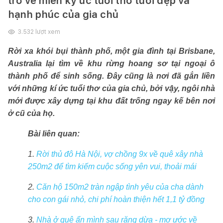
trở về miền ký ức tuổi thơ tươi đẹp và
hạnh phúc của gia chủ
3.532
lượt xem
Rời xa khói bụi thành phố, một gia đình tại Brisbane,
Australia lại tìm về khu rừng hoang sơ tại ngoại ô
thành phố để sinh sống. Đây cũng là nơi đã gắn liền
với những kí ức tuổi thơ của gia chủ, bởi vậy, ngôi nhà
mới được xây dựng tại khu đất trống ngay kế bên nơi
ở cũ của họ.
Bài liên quan:
1.
Rời thủ đô Hà Nội, vợ chồng 9x về quê xây nhà
250m2 để tìm kiếm cuộc sống yên vui, thoải mái
2.
Căn hộ 150m2 tràn ngập tình yêu của cha dành
cho con gái nhỏ, chi phí hoàn thiện hết 1,1 tỷ đồng
3.
Nhà ở quê ẩn mình sau rặng dừa - mơ ước về