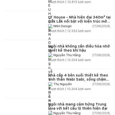
3
lượt thích |
10.815
lượt xem
LT House – Nhà hiện đại 340m² tại
Đắk Lắk nổi bật với kiến trúc mở
và hệ sân vườn kết nối thiên
27/06/2026,
NNA Design
nhiên
3
lượt thích |
12.553
lượt xem
Ngôi nhà không cần điều hòa nhờ
thiết kế theo khí hậu
27/06/2026,
Nguyễn Thu Hằng
2
lượt thích |
13.204
lượt xem
Nhà cấp 4 bên suối thiết kế theo
tinh thần Wabi Sabi, sống chậm
giữa thiên nhiên
27/06/2026,
Thu Nguyễn
1
lượt thích |
10.204
lượt xem
Ngôi nhà mang cảm hứng Trung
Hoa với kết cấu lộ thiên hiện đại
27/06/2026,
Nguyễn Thu Hằng