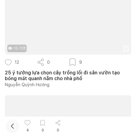
10.728
Kết nối thiết kế, thi công
12
0
9
25 ý tưởng lựa chọn cây trồng lối đi sân vườn tạo
bóng mát quanh năm cho nhà phố
Mua sắm hoàn thiện nhà
Nguyễn Quỳnh Hương
4
0
0