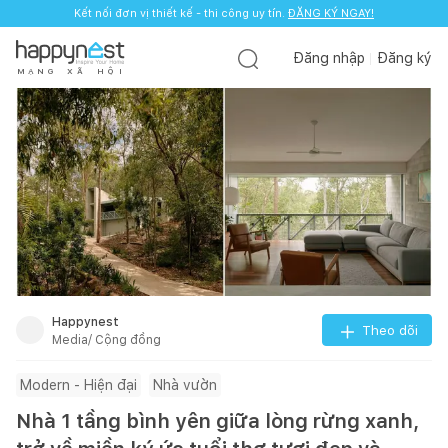
Kết nối đơn vị thiết kế - thi công uy tín.
ĐĂNG KÝ NGAY!
Đăng nhập
Đăng ký
M
Ạ
N
G
X
Ã
H
Ộ
I
Happynest
Theo dõi
Media/ Cộng đồng
Modern - Hiện đại
Nhà vườn
Nhà 1 tầng bình yên giữa lòng rừng xanh,