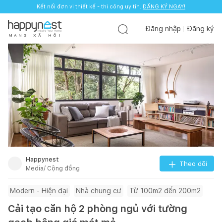
Kết nối đơn vị thiết kế - thi công uy tín.
ĐĂNG KÝ NGAY!
Đăng nhập
Đăng ký
M
Ạ
N
G
X
Ã
H
Ộ
I
Happynest
Theo dõi
Media/ Cộng đồng
Modern - Hiện đại
Nhà chung cư
Từ 100m2 đến 200m2
Cải tạo căn hộ 2 phòng ngủ với tường