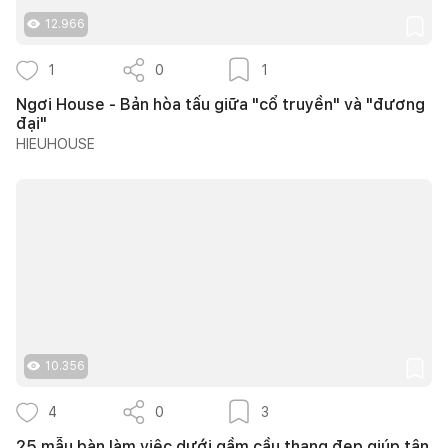
12.966
1
0
1
Ngơi House - Bản hòa tấu giữa "cổ truyền" và "đương
đại"
HIEUHOUSE
10.356
4
0
3
25 mẫu bàn làm việc dưới gầm cầu thang đẹp giúp tận