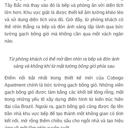
Tây Bắc mà thay vào đó là bếp và phòng ăn với diện tích
lớn hơn. Khu vực giặt là được thiết kế âm tường khéo léo
và sử dụng diện tích vừa đủ. Giờ đây, từ phòng khách có
thể nhìn thẳng ra bếp và đón ánh sáng lấp lánh qua bức
tường gạch bông gió mà không cần qua một vách ngăn
nào.
Từ phòng khách có thể mở tầm nhìn ra bếp và đón ánh
sáng và không khí từ mặt tường bông gió phía sau
Điểm nổi bật nhất trong thiết kế mới của Cobogo
Apartment chính là bức tường gạch bông gió. Những viên
gạch bông gió được làm bằng các khối bê tông rỗng, một
trong những yếu tố xây dựng điển hình từ kiến ​​trúc hiện
đại của Brazil. Ngoài ra, gạch bông gió cũng được ốp lên
trần nhà khu vực bếp để tạo thành một không gian có tính
kết nối, mở rộng thêm chiều sâu cho ngôi nhà và tạo hiệu
ứng về một tầm nhìn xuyên suốt.