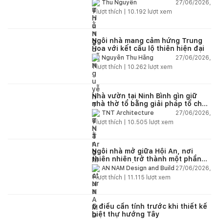
giữa thiên nhiên
27/06/2026,
Thu Nguyễn
1
lượt thích |
10.192
lượt xem
Ngôi nhà mang cảm hứng Trung
Hoa với kết cấu lộ thiên hiện đại
27/06/2026,
Nguyễn Thu Hằng
1
lượt thích |
10.262
lượt xem
Nhà vườn tại Ninh Bình gìn giữ
nhà thờ tổ bằng giải pháp tổ chức
lại không gian
27/06/2026,
TNT Architecture
1
lượt thích |
10.505
lượt xem
Ngôi nhà mở giữa Hội An, nơi
thiên nhiên trở thành một phần
của cuộc sống
27/06/2026,
AN NAM Design and Build
1
lượt thích |
11.115
lượt xem
5 điều cần tính trước khi thiết kế
biệt thự hướng Tây