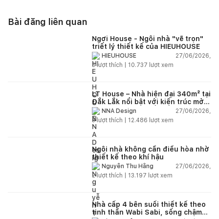
Bài đăng liên quan
Ngơi House - Ngôi nhà "vẽ trọn"
triết lý thiết kế của HIEUHOUSE
27/06/2026,
HIEUHOUSE
3
lượt thích |
10.737
lượt xem
LT House – Nhà hiện đại 340m² tại
Đắk Lắk nổi bật với kiến trúc mở
và hệ sân vườn kết nối thiên
27/06/2026,
NNA Design
nhiên
3
lượt thích |
12.486
lượt xem
Ngôi nhà không cần điều hòa nhờ
thiết kế theo khí hậu
27/06/2026,
Nguyễn Thu Hằng
2
lượt thích |
13.197
lượt xem
Nhà cấp 4 bên suối thiết kế theo
tinh thần Wabi Sabi, sống chậm