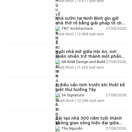
1
lượt thích |
10.671
lượt xem
Nhà vườn tại Ninh Bình gìn giữ
nhà thờ tổ bằng giải pháp tổ chức
lại không gian
27/06/2026,
TNT Architecture
1
lượt thích |
12.368
lượt xem
Ngôi nhà mở giữa Hội An, nơi
thiên nhiên trở thành một phần
của cuộc sống
27/06/2026,
AN NAM Design and Build
1
lượt thích |
11.245
lượt xem
5 điều cần tính trước khi thiết kế
biệt thự hướng Tây
27/06/2026,
3A Signature
2
lượt thích |
12.296
lượt xem
Cải tạo nhà 300 năm tuổi thành
không gian sống hiện đại giữa
thiên nhiên
27/06/2026,
Thu Nguyễn