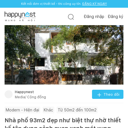
Kết nối đơn vị thiết kế - thi công uy tín.
ĐĂNG KÝ NGAY!
Đăng nhập
Đăng ký
M
Ạ
N
G
X
Ã
H
Ộ
I
Happynest
Theo dõi
Media/ Cộng đồng
Modern - Hiện đại
Khác
Từ 50m2 đến 100m2
Nhà phố 93m2 đẹp như biệt thự nhờ thiết