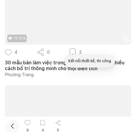
10.626
4
0
2
Kết nối thiết kế, thi công
30 mẫu bàn làm việc trong phòng ngủ đẹp với nhiều
cách bố trí thông minh cho mọi diện tích
Phương Trang
Mua sắm hoàn thiện nhà
9
4
0