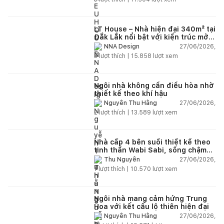
LT House – Nhà hiện đại 340m² tại
Đắk Lắk nổi bật với kiến trúc mở
và hệ sân vườn kết nối thiên
27/06/2026,
NNA Design
nhiên
3
lượt thích |
15.858
lượt xem
Ngôi nhà không cần điều hòa nhờ
thiết kế theo khí hậu
27/06/2026,
Nguyễn Thu Hằng
2
lượt thích |
13.589
lượt xem
Nhà cấp 4 bên suối thiết kế theo
tinh thần Wabi Sabi, sống chậm
giữa thiên nhiên
27/06/2026,
Thu Nguyễn
1
lượt thích |
10.570
lượt xem
Ngôi nhà mang cảm hứng Trung
Hoa với kết cấu lộ thiên hiện đại
27/06/2026,
Nguyễn Thu Hằng