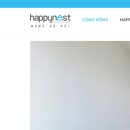
CỘNG ĐỒNG
HAP
M
Ạ
N
G
X
Ã
H
Ộ
I