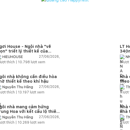
gơi House - Ngôi nhà "vẽ
LT H
rọn" triết lý thiết kế của
340m
IEUHOUSE
kiến
27/06/2026,
HIEUHOUSE
NN
kết 
lượt thích |
10.798
lượt xem
3
lượt 
gôi nhà không cần điều hòa
Nhà 
hờ thiết kế theo khí hậu
theo
sống
27/06/2026,
Nguyễn Thu Hằng
Th
lượt thích |
13.197
lượt xem
1
lượt 
gôi nhà mang cảm hứng
Nhà 
rung Hoa với kết cấu lộ thiên
nhà 
iện đại
chức
27/06/2026,
Nguyễn Thu Hằng
TN
ượt thích |
10.269
lượt xem
1
lượt 