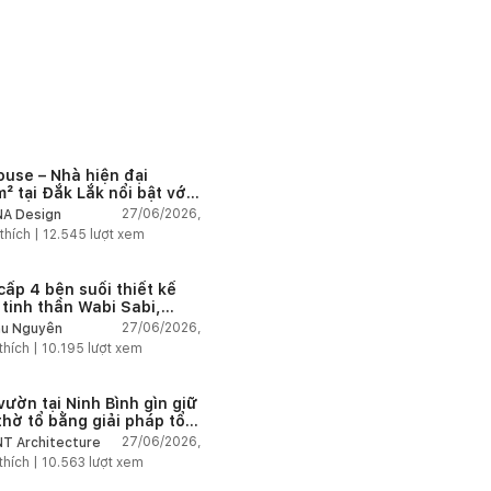
ouse – Nhà hiện đại
² tại Đắk Lắk nổi bật với
 trúc mở và hệ sân vườn
27/06/2026,
A Design
nối thiên nhiên
thích |
12.545
lượt xem
cấp 4 bên suối thiết kế
 tinh thần Wabi Sabi,
 chậm giữa thiên nhiên
27/06/2026,
u Nguyễn
thích |
10.195
lượt xem
vườn tại Ninh Bình gìn giữ
thờ tổ bằng giải pháp tổ
 lại không gian
27/06/2026,
T Architecture
thích |
10.563
lượt xem