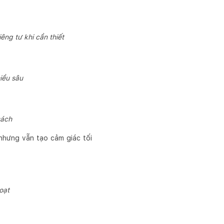
ng tư khi cần thiết
iều sâu
sách
 nhưng vẫn tạo cảm giác tối
oạt