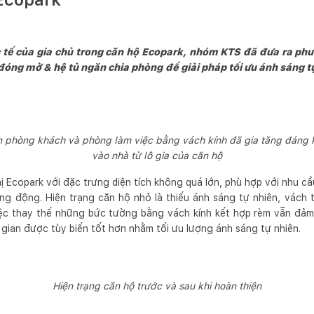
c tế của gia chủ trong căn hộ Ecopark, nhóm KTS đã đưa ra phư
đóng mở & hệ tủ ngăn chia phòng để giải pháp tối ưu ánh sáng tự
an phòng khách và phòng làm việc bằng vách kính đã gia tăng đáng 
vào nhà từ lô gia của căn hộ
 Ecopark với đặc trưng diện tích không quá lớn, phù hợp với nhu cầ
ng động. Hiện trạng căn hộ nhỏ là thiếu ánh sáng tự nhiên, vách 
iệc thay thế những bức tường bằng vách kính kết hợp rèm vẫn đảm 
gian được tùy biến tốt hơn nhằm tối ưu lượng ánh sáng tự nhiên.
Hiện trạng căn hộ trước và sau khi hoàn thiện