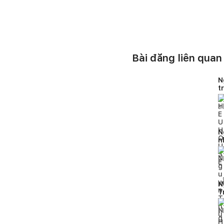
Bài đăng liên quan
N
t
H
3
N
n
2
N
T
h
1
l