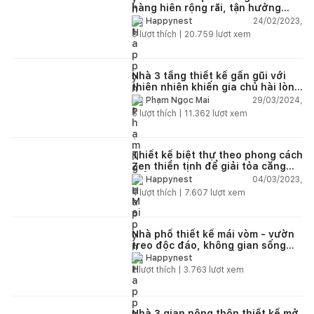
hàng hiên rộng rãi, tận hưởng
giây phút thư giãn yên bình
24/02/2023,
Happynest
8
lượt thích |
20.759
lượt xem
Nhà 3 tầng thiết kế gần gũi với
thiên nhiên khiến gia chủ hài lòng
hơn cả mong đợi
29/03/2024,
Phạm Ngọc Mai
5
lượt thích |
11.362
lượt xem
Thiết kế biệt thự theo phong cách
Zen thiền tịnh để giải tỏa căng
thẳng
04/03/2023,
Happynest
4
lượt thích |
7.607
lượt xem
Nhà phố thiết kế mái vòm - vườn
treo độc đáo, không gian sống
xanh mát của vợ chồng gia chủ
Happynest
trẻ tuổi
2
lượt thích |
3.763
lượt xem
Nhà 3 gian nông thôn thiết kế mở,