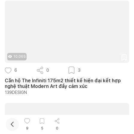
10.065
Kết nối thiết kế, thi công
6
0
3
Mua sắm hoàn thiện nhà
Căn hộ The Infiniti 175m2 thiết kế hiện đại kết hợp
nghệ thuật Modern Art đầy cảm xúc
139DESIGN
9
5
0