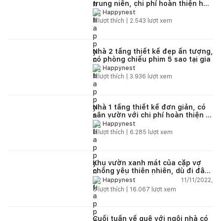
trung niên, chi phí hoàn thiện hết
350 triệu đồng
Happynest
4
lượt thích |
2.543
lượt xem
Nhà 2 tầng thiết kế đẹp ấn tượng,
có phòng chiếu phim 5 sao tại gia
Happynest
4
lượt thích |
3.936
lượt xem
Nhà 1 tầng thiết kế đơn giản, có
sân vườn với chi phí hoàn thiện 1
tỷ đồng
Happynest
5
lượt thích |
6.285
lượt xem
Khu vườn xanh mát của cặp vợ
chồng yêu thiên nhiên, dù đi đâu
cũng muốn trở về nhà
11/11/2022,
Happynest
6
lượt thích |
16.067
lượt xem
Cuối tuần về quê với ngôi nhà có