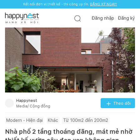
Kết nối đơn vị thiết kế - thi công uy tín.
ĐĂNG KÝ NGAY!
Đăng nhập
Đăng ký
M
Ạ
N
G
X
Ã
H
Ộ
I
Happynest
Theo dõi
Media/ Cộng đồng
Modern - Hiện đại
Khác
Từ 100m2 đến 200m2
Nhà phố 2 tầng thoáng đãng, mát mẻ nhờ