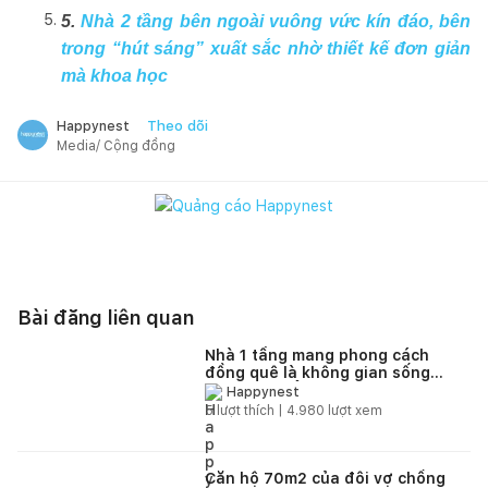
5.
Nhà 2 tầng bên ngoài vuông vức kín đáo, bên
trong “hút sáng” xuất sắc nhờ thiết kế đơn giản
mà khoa học
Theo dõi
Happynest
Media/ Cộng đồng
Bài đăng liên quan
Nhà 1 tầng mang phong cách
đồng quê là không gian sống
tuyệt vời để tận hưởng thiên
Happynest
nhiên yên bình
5
lượt thích |
4.980
lượt xem
Căn hộ 70m2 của đôi vợ chồng