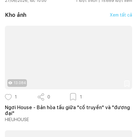
27/06/2026, lúc 10:00
1
lượt thích |
15.689
lượt xem
Kho ảnh
Xem tất cả
13.084
1
0
1
Ngơi House - Bản hòa tấu giữa "cổ truyền" và "đương
đại"
HIEUHOUSE