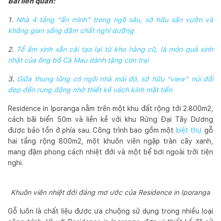
Bài liên quan:
1.
Nhà 4 tầng “ẩn mình” trong ngõ sâu, sở hữu sân vườn và
không gian sống đậm chất nghỉ dưỡng
2.
Tổ ấm xinh xắn cải tạo lại từ kho hàng cũ, là món quà sinh
nhật của ông bố Cà Mau dành tặng con trai
3.
Giữa thung lũng có ngôi nhà mái đỏ, sở hữu “view” núi đồi
đẹp đến rung động nhờ thiết kế vách kính mặt tiền
Residence in Iporanga nằm trên một khu đất rộng tới 2.800m2,
cách bãi biển 50m và liền kề với khu Rừng Đại Tây Dương
được bảo tồn ở phía sau. Công trình bao gồm một
biệt thự
gỗ
hai tầng rộng 800m2, một khuôn viên ngập tràn cây xanh,
mang đậm phong cách nhiệt đới và một bể bơi ngoài trời tiện
nghi.
Khuôn viên nhiệt đới đáng mơ ước của Residence in Iporanga
Gỗ luôn là chất liệu được ưa chuộng sử dụng trong nhiều loại