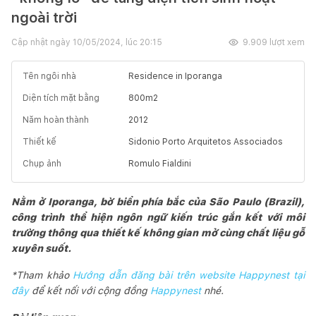
ngoài trời
Cập nhật ngày
10/05/2024, lúc 20:15
9.909
lượt xem
Tên ngôi nhà
Residence in Iporanga
Diện tích mặt bằng
800
m2
Năm hoàn thành
2012
Thiết kế
Sidonio Porto Arquitetos Associados
Chụp ảnh
Romulo Fialdini
Nằm ở Iporanga, bờ biển phía bắc của São Paulo (Brazil),
công trình thể hiện ngôn ngữ kiến ​​trúc gắn kết với môi
trường thông qua thiết kế không gian mở cùng chất liệu gỗ
xuyên suốt.
*Tham khảo
Hướng dẫn đăng bài trên website Happynest tại
đây
để kết nối với cộng đồng
Happynest
nhé.