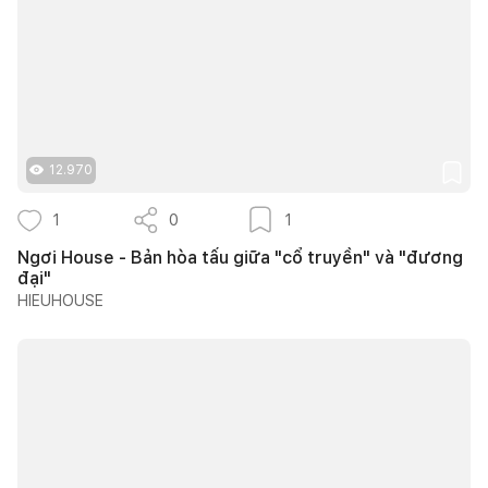
12.970
1
0
1
Ngơi House - Bản hòa tấu giữa "cổ truyền" và "đương
đại"
HIEUHOUSE