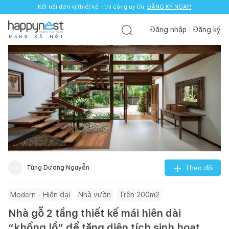
Kết nối đơn vị thiết kế - thi công uy tín.
ĐĂNG KÝ NGAY!
Đăng nhập
Đăng ký
M
Ạ
N
G
X
Ã
H
Ộ
I
Tùng Dương Nguyễn
Theo dõi
Modern - Hiện đại
Nhà vườn
Trên 200m2
Nhà gỗ 2 tầng thiết kế mái hiên dài
“khổng lồ” để tăng diện tích sinh hoạt