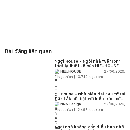
Bài đăng liên quan
Ngơi House - Ngôi nhà "vẽ trọn"
triết lý thiết kế của HIEUHOUSE
27/06/2026,
HIEUHOUSE
3
lượt thích |
10.740
lượt xem
LT House – Nhà hiện đại 340m² tại
Đắk Lắk nổi bật với kiến trúc mở
và hệ sân vườn kết nối thiên
27/06/2026,
NNA Design
nhiên
3
lượt thích |
12.487
lượt xem
Ngôi nhà không cần điều hòa nhờ