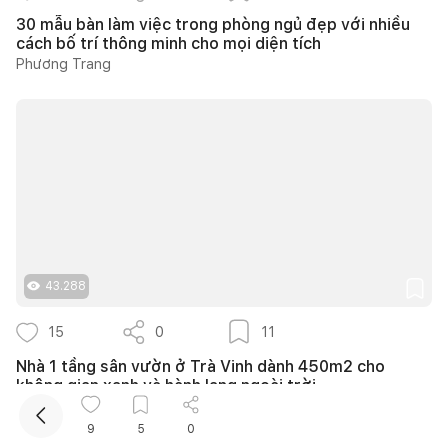
30 mẫu bàn làm việc trong phòng ngủ đẹp với nhiều
cách bố trí thông minh cho mọi diện tích
Phương Trang
Kết nối thiết kế, thi công
Mua sắm hoàn thiện nhà
43.288
15
0
11
Nhà 1 tầng sân vườn ở Trà Vinh dành 450m2 cho
không gian xanh và hành lang ngoài trời
Minh Tú
9
5
0