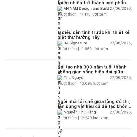
thiên nhiên trở thành một phần
của cuộc sống
27/06/2026,
AN NAM Design and Build
1
lượt thích |
11.115
lượt xem
5 điều cần tính trước khi thiết kế
biệt thự hướng Tây
27/06/2026,
3A Signature
2
lượt thích |
11.863
lượt xem
Cải tạo nhà 300 năm tuổi thành
không gian sống hiện đại giữa
thiên nhiên
27/06/2026,
Thu Nguyễn
1
lượt thích |
10.095
lượt xem
Ngôi nhà tái chế giữa lòng đô thị,
tận dụng vật liệu cũ để tạo không
gian sống linh hoạt
27/06/2026,
Nguyễn Thu Hằng
2
lượt thích |
12.249
lượt xem