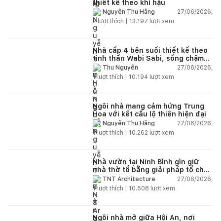
thiết kế theo khí hậu
27/06/2026,
Nguyễn Thu Hằng
2
lượt thích |
13.197
lượt xem
Nhà cấp 4 bên suối thiết kế theo
tinh thần Wabi Sabi, sống chậm
giữa thiên nhiên
27/06/2026,
Thu Nguyễn
1
lượt thích |
10.194
lượt xem
Ngôi nhà mang cảm hứng Trung
Hoa với kết cấu lộ thiên hiện đại
27/06/2026,
Nguyễn Thu Hằng
1
lượt thích |
10.262
lượt xem
Nhà vườn tại Ninh Bình gìn giữ
nhà thờ tổ bằng giải pháp tổ chức
lại không gian
27/06/2026,
TNT Architecture
1
lượt thích |
10.508
lượt xem
Ngôi nhà mở giữa Hội An, nơi