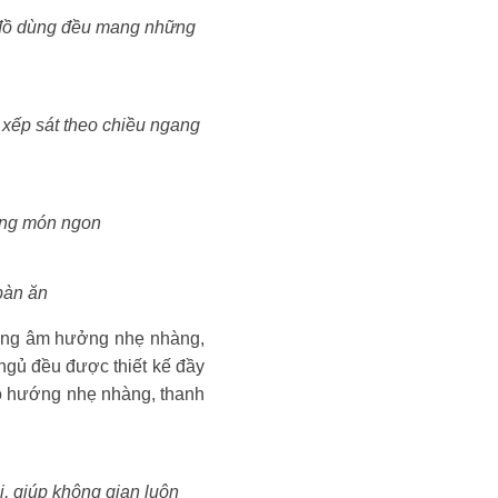
̀ đồ dùng đều mang những
 xếp sát theo chiều ngang
hững món ngon
bàn ăn
 những âm hưởng nhẹ nhàng,
ủ đều được thiết kế đầy
theo hướng nhẹ nhàng, thanh
̉i, giúp không gian luôn