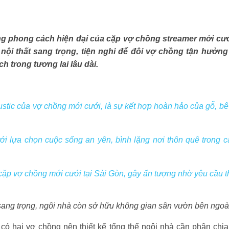
ang phong cách hiện đại của cặp vợ chồng streamer mới cư
ới nội thất sang trọng, tiện nghi để đôi vợ chồng tận hưởn
h trong tương lai lâu dài.
stic của vợ chồng mới cưới, là sự kết hợp hoàn hảo của gỗ, bê
i lựa chọn cuộc sống an yên, bình lặng nơi thôn quê trong 
p vợ chồng mới cưới tại Sài Gòn, gây ấn tượng nhờ yêu cầu thiế
 sang trọng, ngôi nhà còn sở hữu không gian sân vườn bên ngoài 
hỉ có hai vợ chồng nên thiết kế tổng thể ngôi nhà cần phân chia