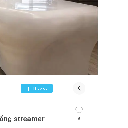
Theo dõi
hồng streamer
8