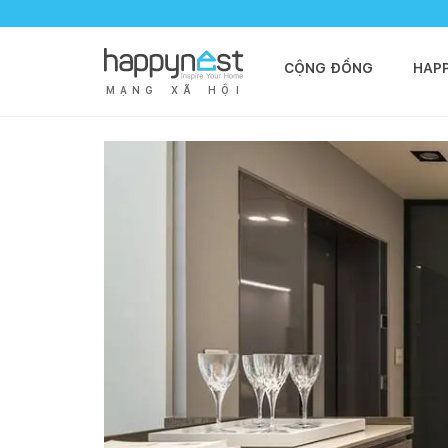
CỘNG ĐỒNG
HAP
M
Ạ
N
G
X
Ã
H
Ộ
I