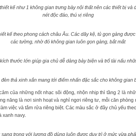
iết kế như 1 không gian trưng bày nội thất nên các thiết bị va
nét độc đáo, thú vị riêng
́t kế theo phong cách châu Âu. Các dãy kệ, tủ gọn gàng được
các tường, nhờ đó không gian luôn gọn gàng, bắt mắt
 kích thước lớn giúp gia chủ dễ dàng bày biện và trổ tài nấu n
đèn thả xinh xắn mang tới điểm nhấn đặc sắc cho không gian 
c cảm của những nốt nhạc sôi động, nhộn nhịp thì tầng 2 là
ông năng là nơi sinh hoạt và nghỉ ngơi riêng tư, mỗi căn phòng ng
 làm việc và tắm rửa riêng biệt. Các màu sắc ở đây chủ yếu 
và xanh navy.
g trọng với lượng đồ dùng luôn được duy trì ở mức vừa pha