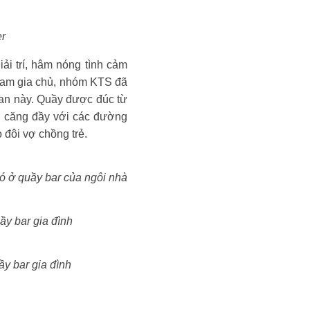
er
ải trí, hâm nóng tình cảm
a nam gia chủ, nhóm KTS đã
an này. Quầy được đúc từ
̀i, căng đầy với các đường
đôi vợ chồng trẻ.
 ở quầy bar của ngôi nhà
̀y bar gia đình
̀y bar gia đình