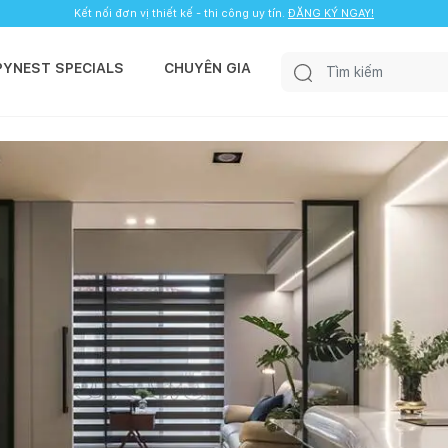
Kết nối đơn vị thiết kế - thi công uy tín.
ĐĂNG KÝ NGAY!
PYNEST SPECIALS
CHUYÊN GIA