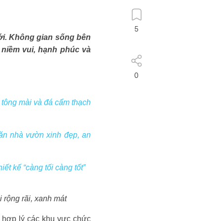
5
ới. Không gian sống bên
g niềm vui, hạnh phúc và
0
 tông mài và đá cẩm thạch
căn nhà vườn xinh đẹp, an
t kế “càng tối càng tốt”
rộng rãi, xanh mát
 hợp lý các khu vực chức