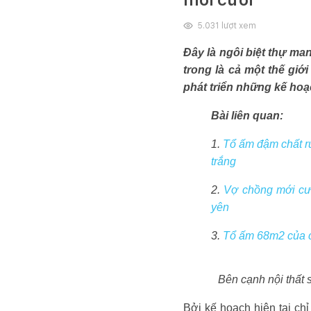
5.031
lượt xem
Đây là ngôi biệt thự m
trong là cả một thế gi
phát triển những kế hoạc
Bài liên quan:
1.
Tổ ấm đậm chất ru
trắng
2.
Vợ chồng mới cướ
yên
3.
Tổ ấm 68m2 của cặ
Bên cạnh nội thất
Bởi kế hoạch hiện tại c