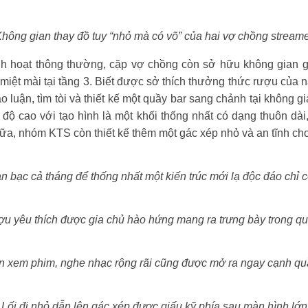
hông gian thay đồ tuy “nhỏ mà có võ” của hai vợ chồng stream
h hoạt thông thường, cặp vợ chồng còn sở hữu không gian gi
t mài tại tầng 3. Biết được sở thích thưởng thức rượu củ
 luận, tìm tòi và thiết kế một quầy bar sang chảnh tại không gi
độ cao với tạo hình là một khối thống nhất có dạng thuôn da
, nhóm KTS còn thiết kế thêm một gác xép nhỏ và an tĩnh cho 
 bạc cả tháng để thống nhất một kiến trúc mới lạ độc đáo chỉ có
̣u yêu thích được gia chủ hào hứng mang ra trưng bày trong quâ
 xem phim, nghe nhạc rộng rãi cũng được mở ra ngay cạnh quâ
Lối đi nhỏ dẫn lên gác xép được giấu kỹ phía sau màn hình lớn