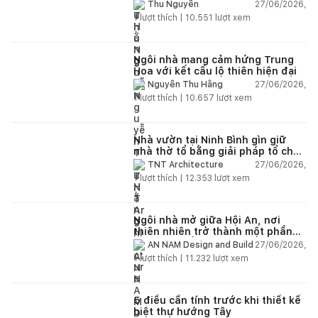
giữa thiên nhiên
27/06/2026,
Thu Nguyễn
1
lượt thích |
10.551
lượt xem
Ngôi nhà mang cảm hứng Trung
Hoa với kết cấu lộ thiên hiện đại
27/06/2026,
Nguyễn Thu Hằng
1
lượt thích |
10.657
lượt xem
Nhà vườn tại Ninh Bình gìn giữ
nhà thờ tổ bằng giải pháp tổ chức
lại không gian
27/06/2026,
TNT Architecture
1
lượt thích |
12.353
lượt xem
Ngôi nhà mở giữa Hội An, nơi
thiên nhiên trở thành một phần
của cuộc sống
27/06/2026,
AN NAM Design and Build
1
lượt thích |
11.232
lượt xem
5 điều cần tính trước khi thiết kế
biệt thự hướng Tây