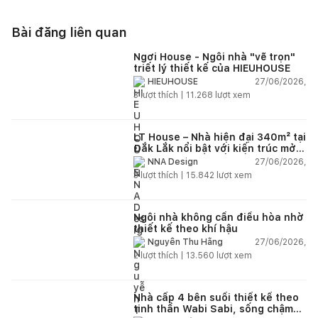
Bài đăng liên quan
Ngơi House - Ngôi nhà "vẽ trọn"
triết lý thiết kế của HIEUHOUSE
27/06/2026,
HIEUHOUSE
3
lượt thích |
11.268
lượt xem
LT House – Nhà hiện đại 340m² tại
Đắk Lắk nổi bật với kiến trúc mở
và hệ sân vườn kết nối thiên
27/06/2026,
NNA Design
nhiên
3
lượt thích |
15.842
lượt xem
Ngôi nhà không cần điều hòa nhờ
thiết kế theo khí hậu
27/06/2026,
Nguyễn Thu Hằng
2
lượt thích |
13.560
lượt xem
Nhà cấp 4 bên suối thiết kế theo
tinh thần Wabi Sabi, sống chậm