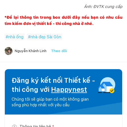
Ảnh: ĐVTK cung cấp
*Để lại thông tin trong box dưới đây nếu bạn có nhu cầu
tìm kiếm đơn vị thiết kế - thi công nhà ở nhé.
#
nhà ống
#
nhà đẹp Sài Gòn
Theo dõi
Nguyễn Khánh Linh
Đăng ký kết nối Thiết kế -
thi công với
Happynest
Chúng tôi sẽ giúp bạn có một không gian
sống phù hợp nhất với yêu cầu
Thông tin liên hệ
*