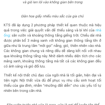
và gió len lỏi vào không gian bên trong
Giàn hoa giấy nhiều màu sắc của gia chủ
KTS đã áp dụng 2 phương pháp thiết kế quen thuộc mà hiệu
quả trong việc giải quyết vấn đề thiếu sáng và bí khí của
nhà
ống
: sân vườn và khoảng thông tầng giếng trời. Chiều dài nhà
được phân bổ 3 mảng xanh với không gian thông tầng lớn ở
giữa như là trung tâm “mời gọi” nắng, gió, thiên nhiên vào nhà.
Các không gian chung và riêng đều dễ dàng kết nối với nhau
qua khoảng thông tầng này. Nhờ dành nhiều diện tích cho các
mảng xanh, khoảng thông tầng mà tất cả các không gian đều
có ánh sáng và gió đối lưu.
Thiết kế nội thất chủ đạo của ngôi nhà là tối giản, hiện đại và
tiện nghi. Nội thất vừa đủ để phục vụ nhu cầu sinh hoạt tối
thiểu của gia đình, nhằm “nhường đất diễn” cho các yếu tố tự
nhiên bên trong căn nhà.
Sân vườn trước nhà vừa là gara, vừa là nơi để luyện tập thể