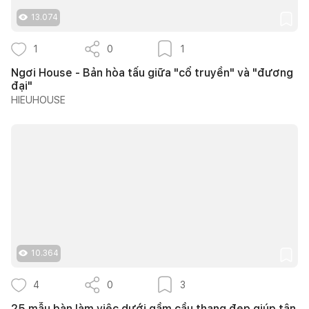
13.074
1
0
1
Ngơi House - Bản hòa tấu giữa "cổ truyền" và "đương
đại"
HIEUHOUSE
10.364
4
0
3
25 mẫu bàn làm việc dưới gầm cầu thang đẹp giúp tận