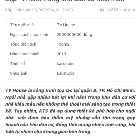
Cập nhật ngày
06/06/2024, lúc 20:09
13.876
lượt xem
Tên ngôi nhà
TV House
Ngân sách hoàn thiện
2600000000
đồng
Tổng diện tích
108
m2
Năm hoàn thành
2019
Thiết kế
t.ai studio
Chụp ảnh
t.ai studio
TV House là công trình toạ lạc tại quận 8, TP. Hồ Chí Minh.
Ngôi nhà gặp nhiều bất lợi khi nằm trong khu dân cư với
nhà kiểu mẫu nên không thể thoải mái sáng tạo trong thiết
kế. Tuy nhiên, KTS đã áp dụng thiết kế phù hợp cho ngôi
nhà, vừa đảm bảo thẩm mỹ nhưng vẫn tôn trọng quy
hoạch của khu dân cư, đồng thời mang nhiều ánh sáng, khí
tươi tự nhiên cho không gian bên trong.