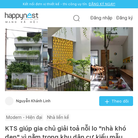
Kết nối đơn vị thiết kế - thi công uy tín.
ĐĂNG KÝ NGAY!
Đăng nhập
Đăng ký
M
Ạ
N
G
X
Ã
H
Ộ
I
Nguyễn Khánh Linh
Theo dõi
Modern - Hiện đại
Nhà liền kề
KTS giúp gia chủ giải toả nỗi lo "nhà khó
đẹp" vì nằm trong khu dân cư kiểu mẫu