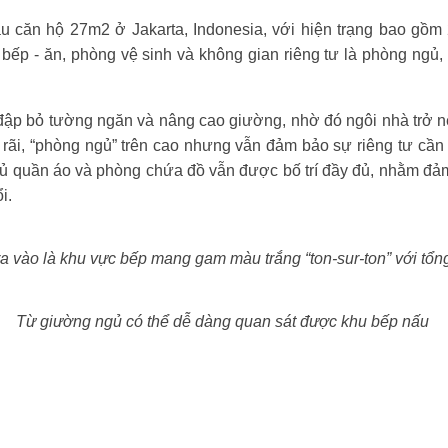
u căn hộ 27m2 ở Jakarta, Indonesia, với hiện trạng bao gồm
ếp - ăn, phòng vệ sinh và không gian riêng tư là phòng ngủ
đập bỏ tường ngăn và nâng cao giường, nhờ đó ngôi nhà trở 
 rãi, “phòng ngủ” trên cao nhưng vẫn đảm bảo sự riêng tư cần
tủ quần áo và phòng chứa đồ vẫn được bố trí đầy đủ, nhằm đả
ổi.
a vào là khu vực bếp mang gam màu trắng “ton-sur-ton” với tổng
Từ giường ngủ có thể dễ dàng quan sát được khu bếp nấu