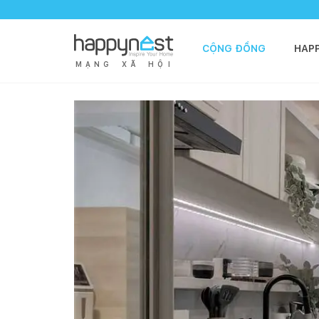
CỘNG ĐỒNG
HAP
M
Ạ
N
G
X
Ã
H
Ộ
I