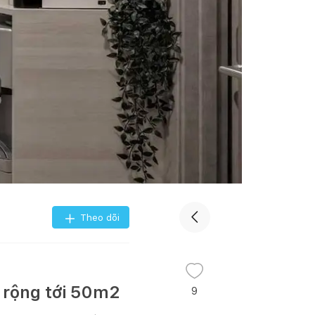
Theo dõi
à rộng tới 50m2
9