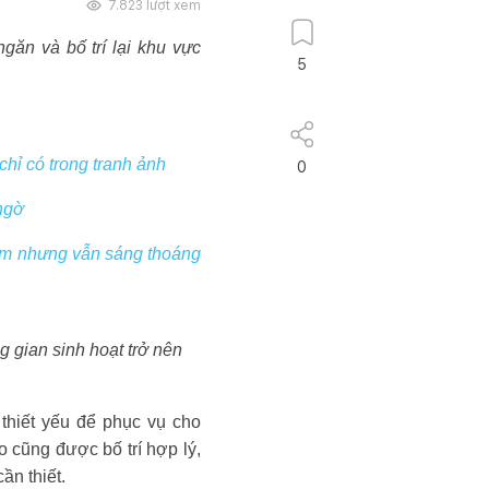
7.823
lượt xem
găn và bố trí lại khu vực
5
chỉ có trong tranh ảnh
0
ngờ
hẻm nhưng vẫn sáng thoáng
ng gian sinh hoạt trở nên
thiết yếu để phục vụ cho
o cũng được bố trí hợp lý,
ần thiết.