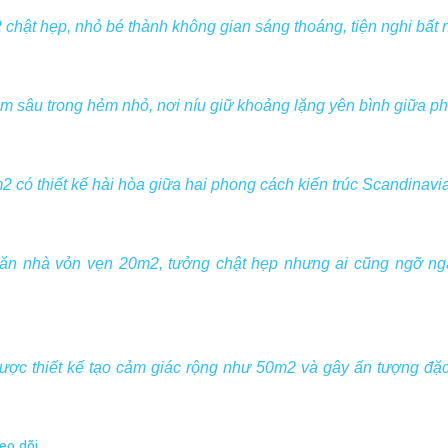
chật hẹp, nhỏ bé thành không gian sáng thoáng, tiện nghi bất
 sâu trong hẻm nhỏ, nơi níu giữ khoảng lặng yên bình giữa ph
 có thiết kế hài hòa giữa hai phong cách kiến trúc Scandinav
ăn nhà vỏn vẹn 20m2, tưởng chật hẹp nhưng ai cũng ngỡ ng
ợc thiết kế tạo cảm giác rộng như 50m2 và gây ấn tượng đặc 
eo dõi