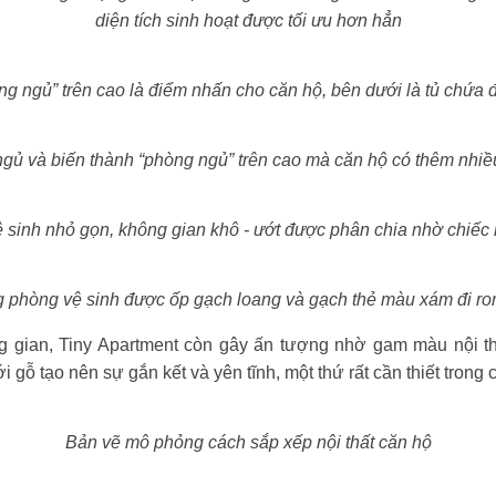
diện tích sinh hoạt được tối ưu hơn hẳn
g ngủ” trên cao là điểm nhấn cho căn hộ, bên dưới là tủ chứa đồ
ủ và biến thành “phòng ngủ” trên cao mà căn hộ có thêm nhiều
 sinh nhỏ gọn, không gian khô - ướt được phân chia nhờ chiếc 
 phòng vệ sinh được ốp gạch loang và gạch thẻ màu xám đi ron
ông gian, Tiny Apartment còn gây ấn tượng nhờ gam màu nội thấ
 gỗ tạo nên sự gắn kết và yên tĩnh, một thứ rất cần thiết trong
Bản vẽ mô phỏng cách sắp xếp nội thất căn hộ