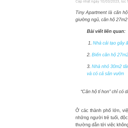
Cập nhật ngày
10/03/2023, lúc 
Tiny Apartment là căn hộ
giường ngủ, căn hộ 27m2 t
Bài viết liên quan:
1.
Nhà cải tạo gây ấ
2.
Biến căn hộ 27m2 
3.
Nhà nhỏ 30m2 tăm 
và có cả sân vườn
“Căn hộ tí hon” chỉ có d
Ở các thành phố lớn, vi
những người trẻ tuổi, độc
thường dẫn tới việc không