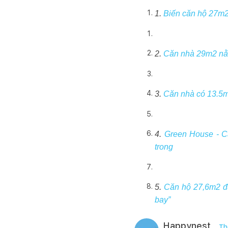
1.
Biến căn hộ 27m2 
2.
Căn nhà 29m2 nằm
3.
Căn nhà có 13.5m2
4.
Green House - C
trong
5.
Căn hộ 27,6m2 đư
bay”
Happynest
Th