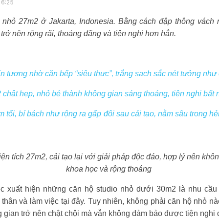
16:25
 nhỏ 27m2 ở Jakarta, Indonesia. Bằng cách đập thông vách n
rở nên rộng rãi, thoáng đãng và tiện nghi hơn hẳn.
n tượng nhờ căn bếp “siêu thực”, trắng sạch sắc nét tưởng như 
chật hẹp, nhỏ bé thành không gian sáng thoáng, tiện nghi bất 
tối, bí bách như rộng ra gấp đôi sau cải tạo, nằm sâu trong 
iện tích 27m2, cải tạo lại với giải pháp độc đáo, hợp lý nên khô
khoa học và rộng thoáng
ệc xuất hiện những căn hộ studio nhỏ dưới 30m2 là nhu cầu 
 thân và làm việc tại đây. Tuy nhiên, không phải căn hộ nhỏ nà
 gian trở nên chật chội mà vẫn không đảm bảo được tiện nghi c