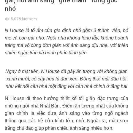
gái, nơi ánh sáng “ghé thăm” từng góc
nhỏ
5.078
lượt xem
N House là tổ ấm của gia đình nhỏ gồm 3 thành viên, bố
mẹ và con gái nhỏ. Ngôi nhà không lộng lẫy, không hoành
tráng mà vô cùng đơn giản với ánh sáng dịu nhẹ, với thiên
nhiên ngập tràn và hạnh phúc bình yên.
Ngay ở mặt tiền, N House đã gây ấn tượng với không gian
xanh mướt, cỏ cây hoa lá đan xen. Đồng thời mái đầu hồi
như kết nối căn nhà một tầng với căn nhà chính ở tầng hai
N House đi theo hướng thiết kế tối giản đặc trưng của
những ngôi nhà Nhật Bản. Điểm ấn tượng nhất của không
gian chính là việc đưa ánh sáng vào từng ngõ ngách
thông qua các hệ cửa kính lớn, nhỏ. Ngoài ra, màu sơn
trắng chủ đạo giúp phản chiếu ánh sáng nhiều hơn.