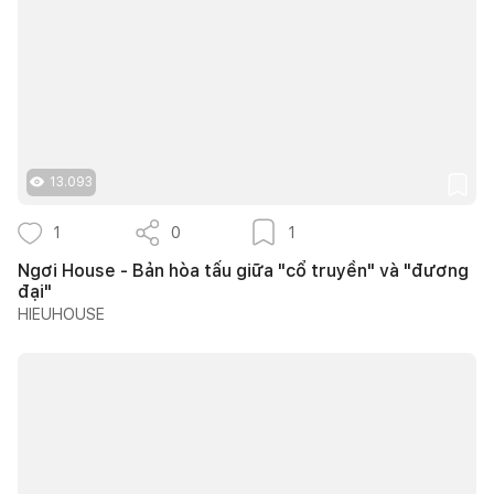
13.093
1
0
1
Ngơi House - Bản hòa tấu giữa "cổ truyền" và "đương
đại"
HIEUHOUSE