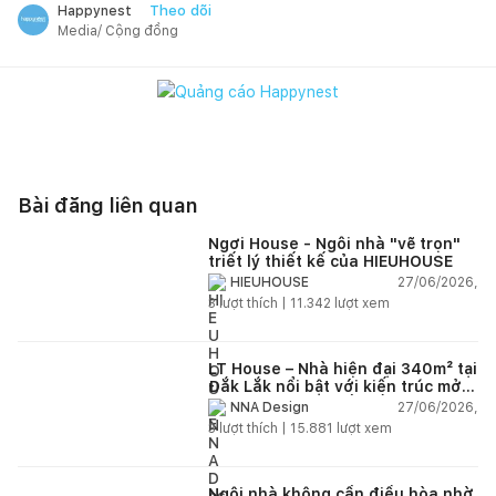
Theo dõi
Happynest
Media/ Cộng đồng
Bài đăng liên quan
Ngơi House - Ngôi nhà "vẽ trọn"
triết lý thiết kế của HIEUHOUSE
27/06/2026,
HIEUHOUSE
3
lượt thích |
11.342
lượt xem
LT House – Nhà hiện đại 340m² tại
Đắk Lắk nổi bật với kiến trúc mở
và hệ sân vườn kết nối thiên
27/06/2026,
NNA Design
nhiên
3
lượt thích |
15.881
lượt xem
Ngôi nhà không cần điều hòa nhờ