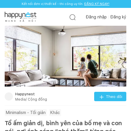
Kết nối đơn vị thiết kế - thi công uy tín.
ĐĂNG KÝ NGAY!
Đăng nhập
Đăng ký
M
Ạ
N
G
X
Ã
H
Ộ
I
Happynest
Theo dõi
Media/ Cộng đồng
Minimalism - Tối giản
Khác
Tổ ấm giản dị, bình yên của bố mẹ và con