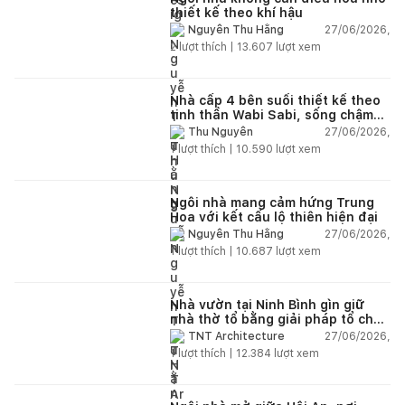
thiết kế theo khí hậu
27/06/2026,
Nguyễn Thu Hằng
2
lượt thích |
13.607
lượt xem
Nhà cấp 4 bên suối thiết kế theo
tinh thần Wabi Sabi, sống chậm
giữa thiên nhiên
27/06/2026,
Thu Nguyễn
1
lượt thích |
10.590
lượt xem
Ngôi nhà mang cảm hứng Trung
Hoa với kết cấu lộ thiên hiện đại
27/06/2026,
Nguyễn Thu Hằng
1
lượt thích |
10.687
lượt xem
Nhà vườn tại Ninh Bình gìn giữ
nhà thờ tổ bằng giải pháp tổ chức
lại không gian
27/06/2026,
TNT Architecture
1
lượt thích |
12.384
lượt xem