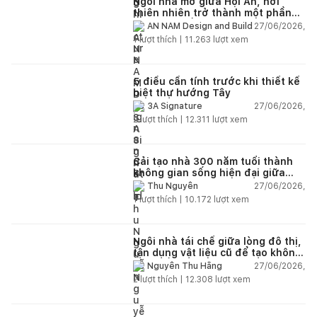
Ngôi nhà mở giữa Hội An, nơi
thiên nhiên trở thành một phần
của cuộc sống
27/06/2026,
AN NAM Design and Build
1
lượt thích |
11.263
lượt xem
5 điều cần tính trước khi thiết kế
biệt thự hướng Tây
27/06/2026,
3A Signature
2
lượt thích |
12.311
lượt xem
Cải tạo nhà 300 năm tuổi thành
không gian sống hiện đại giữa
thiên nhiên
27/06/2026,
Thu Nguyễn
1
lượt thích |
10.172
lượt xem
Ngôi nhà tái chế giữa lòng đô thị,
tận dụng vật liệu cũ để tạo không
gian sống linh hoạt
27/06/2026,
Nguyễn Thu Hằng
2
lượt thích |
12.308
lượt xem