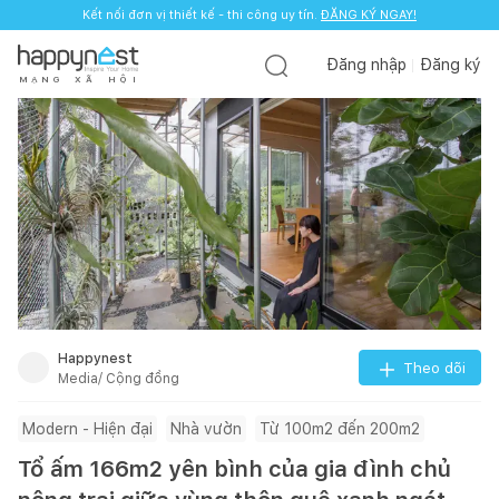
Kết nối đơn vị thiết kế - thi công uy tín.
ĐĂNG KÝ NGAY!
Đăng nhập
Đăng ký
M
Ạ
N
G
X
Ã
H
Ộ
I
Happynest
Theo dõi
Media/ Cộng đồng
Modern - Hiện đại
Nhà vườn
Từ 100m2 đến 200m2
Tổ ấm 166m2 yên bình của gia đình chủ