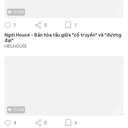
13.080
1
0
1
Ngơi House - Bản hòa tấu giữa "cổ truyền" và "đương
đại"
HIEUHOUSE
10.369
4
0
3