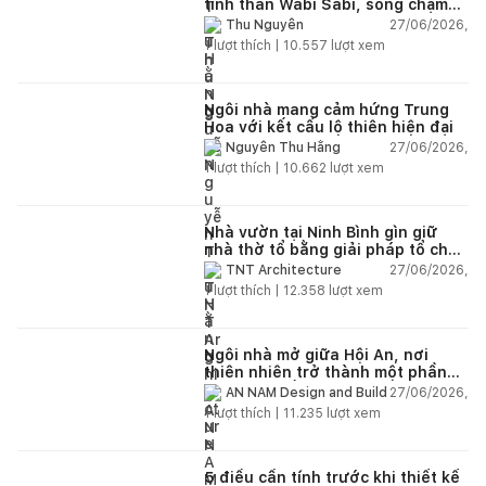
tinh thần Wabi Sabi, sống chậm
giữa thiên nhiên
27/06/2026,
Thu Nguyễn
1
lượt thích |
10.557
lượt xem
Ngôi nhà mang cảm hứng Trung
Hoa với kết cấu lộ thiên hiện đại
27/06/2026,
Nguyễn Thu Hằng
1
lượt thích |
10.662
lượt xem
Nhà vườn tại Ninh Bình gìn giữ
nhà thờ tổ bằng giải pháp tổ chức
lại không gian
27/06/2026,
TNT Architecture
1
lượt thích |
12.358
lượt xem
Ngôi nhà mở giữa Hội An, nơi
thiên nhiên trở thành một phần
của cuộc sống
27/06/2026,
AN NAM Design and Build
1
lượt thích |
11.235
lượt xem
5 điều cần tính trước khi thiết kế