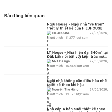
Bài đăng liên quan
Ngơi House - Ngôi nhà "vẽ trọn"
triết lý thiết kế của HIEUHOUSE
27/06/2026,
HIEUHOUSE
3
lượt thích |
11.277
lượt xem
LT House – Nhà hiện đại 340m² tại
Đắk Lắk nổi bật với kiến trúc mở
và hệ sân vườn kết nối thiên
27/06/2026,
NNA Design
nhiên
3
lượt thích |
15.848
lượt xem
Ngôi nhà không cần điều hòa nhờ
thiết kế theo khí hậu
27/06/2026,
Nguyễn Thu Hằng
2
lượt thích |
13.570
lượt xem
Nhà cấp 4 bên suối thiết kế theo