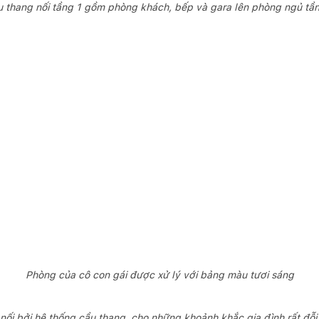
 thang nối tầng 1 gồm phòng khách, bếp và gara lên phòng ngủ tầ
Phòng của cô con gái được xử lý với bảng màu tươi sáng
nối bởi hệ thống cầu thang, cho những khoảnh khắc gia đình rất đỗ