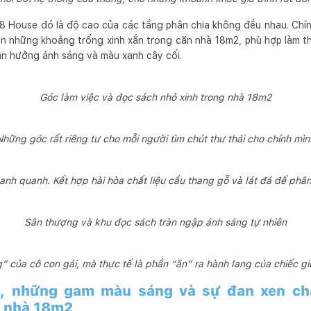
18 House đó là độ cao của các tầng phân chia không đều nhau. Chín
n những khoảng trống xinh xắn trong căn nhà 18m2, phù hợp làm t
tận hưởng ánh sáng và màu xanh cây cối.
Góc làm việc và đọc sách nhỏ xinh trong nhà 18m2
Những góc rất riêng tư cho mỗi người tìm chút thư thái cho chính mìn
nh quanh. Kết hợp hài hòa chất liệu cầu thang gỗ và lát đá để phân
Sân thượng và khu đọc sách tràn ngập ánh sáng tự nhiên
” của cô con gái, mà thực tế là phần “ăn” ra hành lang của chiếc 
ết, những gam màu sáng và sự đan xen chấ
ế nhà 18m2