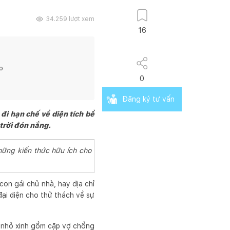
34.259
lượt xem
16
o
0
Đăng ký tư vấn
đi hạn chế về diện tích bề
trời đón nắng.
hững kiến thức hữu ích cho
con gái chủ nhà, hay địa chỉ
đại diện cho thử thách về sự
 nhỏ xinh gồm cặp vợ chồng