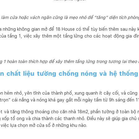
àm cửa hoặc vách ngăn cũng là mẹo nhỏ để “tăng” diện tích phòng
ra những không gian mở để 18 House có thể tùy biến thêm sau này k
của tầng 1, việc xây thêm một tầng lửng cho các hoạt động gia đình
g 1 hoàn toàn thích hợp để xây thêm tầng lửng trong tương lai theo 
n chất liệu tường chống nóng và hệ thống
 hẻm nhỏ, yên tĩnh của thành phố, xung quanh ít cây cối, và cũng 
trọn” cái nắng và nóng khá gay gắt mỗi ngày tầm từ 9h sáng đến 11h
ệt và tăng thông thoáng cho căn nhà 18m2, phần tường ở toàn bộ m
 xốp tổ ong và chia thành các thanh nhỏ. Điều này sẽ giúp gia chủ
 việc lựa chọn mở cửa sổ ở những khu nào.