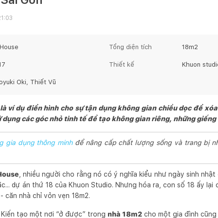
21:03
 House
Tổng diện tích
18
m2
17
Thiết kế
Khuon studi
oyuki Oki, Thiết Vũ
là ví dụ điển hình cho sự tận dụng không gian chiều dọc để xóa 
dụng các góc nhỏ tinh tế để tạo không gian riêng, những giếng 
g gia dụng thông minh
để nâng cấp chất lượng sống và trang bị n
House
, nhiều người cho rằng nó có ý nghĩa kiểu như ngày sinh nhật 
... dự án thứ 18 của Khuon Studio. Nhưng hóa ra, con số 18 ấy lại 
 - căn nhà chỉ vỏn vẹn 18m2.
: Kiến tạo một nơi “ở được” trong
nhà 18m2
cho một gia đình cũng