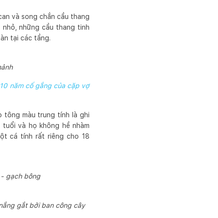
 can và song chắn cầu thang
ẻ nhỏ, những cầu thang tinh
àn tại các tầng.
mảnh
 10 năm cố gắng của cặp vợ
 tông màu trung tính là ghi
rẻ tuổi và họ không hề nhàm
t cá tính rất riêng cho 18
 - gạch bông
 nắng gắt bởi ban công cây