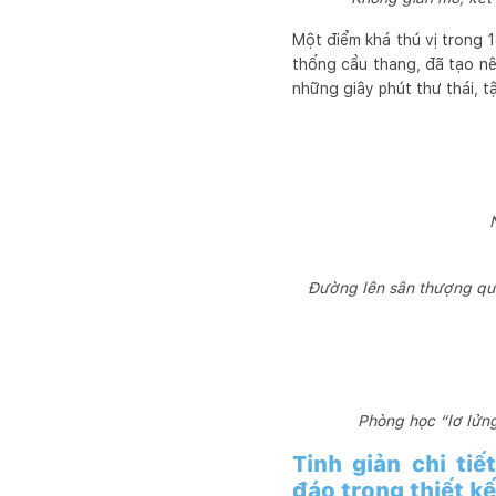
Một điểm khá thú vị trong 
thống cầu thang, đã tạo nê
những giây phút thư thái, 
Đường lên sân thượng qua
Phòng học “lơ lửng
Tinh giản chi ti
đáo trong thiết k