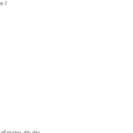
ng 2
i dễ thương, độc đáo