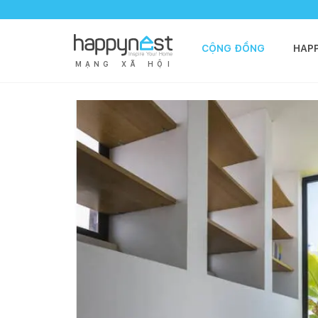
CỘNG ĐỒNG
HAP
M
Ạ
N
G
X
Ã
H
Ộ
I