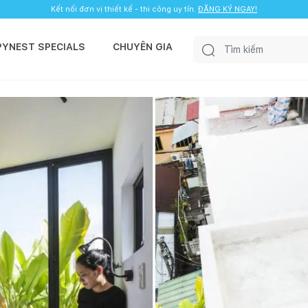
Kết nối đơn vị thiết kế - thi công uy tín.
ĐĂNG KÝ NGAY!
PYNEST SPECIALS
CHUYÊN GIA