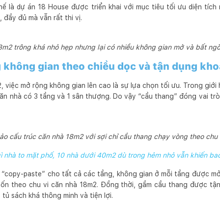
hế là dự án 18 House được triển khai với mục tiêu tối ưu diện tích
 đầy đủ mà vẫn rất thi vị.
m2 trông khá nhỏ hẹp nhưng lại có nhiều không gian mở và bất ngờ
 không gian theo chiều dọc và tận dụng kho
2, việc mở rộng không gian lên cao là sự lựa chọn tối ưu. Trong giớ
 căn nhà có 3 tầng và 1 sân thượng. Do vậy “cầu thang” đóng vai trò
ảo cấu trúc căn nhà 18m2 với sợi chỉ cầu thang chạy vòng theo chu v
ì nhà to mặt phố, 10 nhà dưới 40m2 dù trong hẻm nhỏ vẫn khiến bao
à “copy-paste” cho tất cả các tầng, không gian ở mỗi tầng được m
ốn theo chu vi căn nhà 18m2. Đồng thời, gầm cầu thang được tậ
tủ sách khá thông minh và tiện lợi.