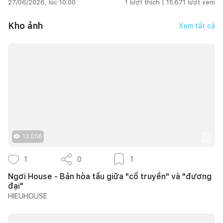
27/06/2026, lúc 10:00
1
lượt thích |
15.671
lượt xem
Kho ảnh
Xem tất cả
13.056
1
0
1
Ngơi House - Bản hòa tấu giữa "cổ truyền" và "đương
đại"
HIEUHOUSE