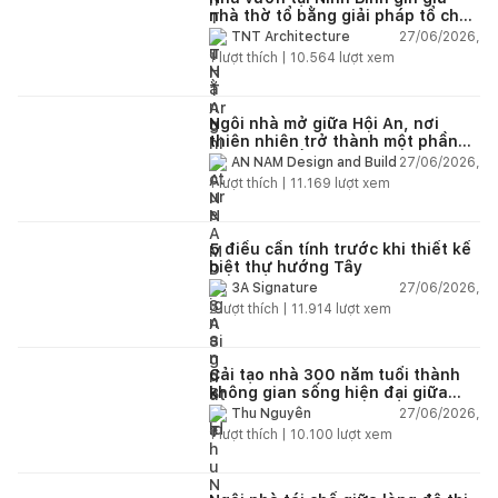
nhà thờ tổ bằng giải pháp tổ chức
lại không gian
27/06/2026,
TNT Architecture
1
lượt thích |
10.564
lượt xem
Ngôi nhà mở giữa Hội An, nơi
thiên nhiên trở thành một phần
của cuộc sống
27/06/2026,
AN NAM Design and Build
1
lượt thích |
11.169
lượt xem
5 điều cần tính trước khi thiết kế
biệt thự hướng Tây
27/06/2026,
3A Signature
2
lượt thích |
11.914
lượt xem
Cải tạo nhà 300 năm tuổi thành
không gian sống hiện đại giữa
thiên nhiên
27/06/2026,
Thu Nguyễn
1
lượt thích |
10.100
lượt xem