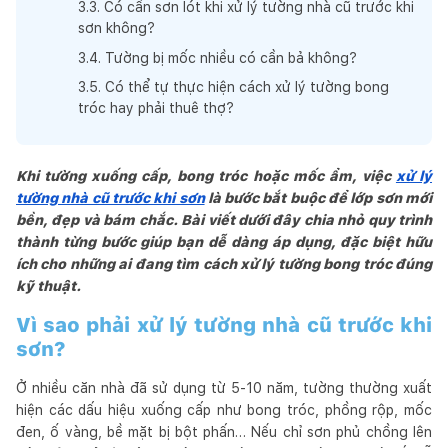
3
.
3
.
Có cần sơn lót khi xử lý tường nhà cũ trước khi
sơn không?
3
.
4
.
Tường bị mốc nhiều có cần bả không?
3
.
5
.
Có thể tự thực hiện cách xử lý tường bong
tróc hay phải thuê thợ?
Khi tường xuống cấp, bong tróc hoặc mốc ẩm, việc
xử lý
tường nhà cũ trước khi sơn
là bước bắt buộc để lớp sơn mới
bền, đẹp và bám chắc. Bài viết dưới đây chia nhỏ quy trình
thành từng bước giúp bạn dễ dàng áp dụng, đặc biệt hữu
ích cho những ai đang tìm cách xử lý tường bong tróc đúng
kỹ thuật.
Vì sao phải xử lý tường nhà cũ trước khi
sơn?
Ở nhiều căn nhà đã sử dụng từ 5-10 năm, tường thường xuất
hiện các dấu hiệu xuống cấp như bong tróc, phồng rộp, mốc
đen, ố vàng, bề mặt bị bột phấn… Nếu chỉ sơn phủ chồng lên