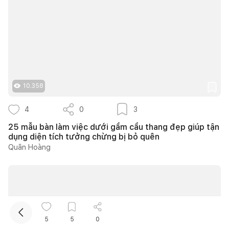
10.358
Kết nối thiết kế, thi công
4
0
3
25 mẫu bàn làm việc dưới gầm cầu thang đẹp giúp tận
Mua sắm hoàn thiện nhà
dụng diện tích tưởng chừng bị bỏ quên
Quân Hoàng
5
5
0