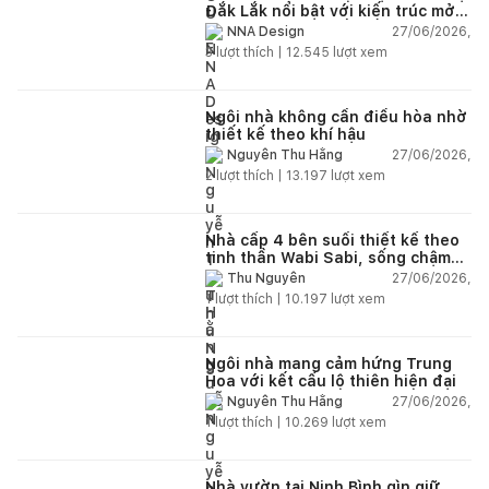
Đắk Lắk nổi bật với kiến trúc mở
và hệ sân vườn kết nối thiên
27/06/2026,
NNA Design
nhiên
3
lượt thích |
12.545
lượt xem
Ngôi nhà không cần điều hòa nhờ
thiết kế theo khí hậu
27/06/2026,
Nguyễn Thu Hằng
2
lượt thích |
13.197
lượt xem
Nhà cấp 4 bên suối thiết kế theo
tinh thần Wabi Sabi, sống chậm
giữa thiên nhiên
27/06/2026,
Thu Nguyễn
1
lượt thích |
10.197
lượt xem
Ngôi nhà mang cảm hứng Trung
Hoa với kết cấu lộ thiên hiện đại
27/06/2026,
Nguyễn Thu Hằng
1
lượt thích |
10.269
lượt xem
Nhà vườn tại Ninh Bình gìn giữ