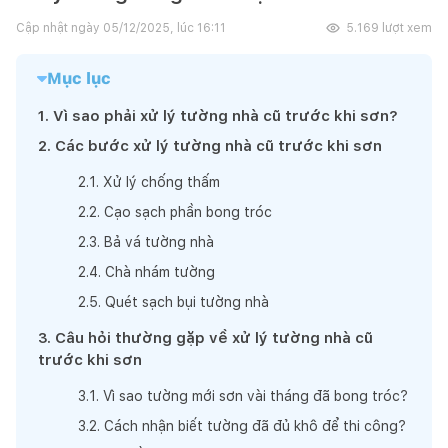
Cập nhật ngày
05/12/2025, lúc 16:11
5.169
lượt xem
Mục lục
1
.
Vì sao phải xử lý tường nhà cũ trước khi sơn?
2
.
Các bước xử lý tường nhà cũ trước khi sơn
2
.
1
.
Xử lý chống thấm
2
.
2
.
Cạo sạch phần bong tróc
2
.
3
.
Bả vá tường nhà
2
.
4
.
Chà nhám tường
2
.
5
.
Quét sạch bụi tường nhà
3
.
Câu hỏi thường gặp về xử lý tường nhà cũ
trước khi sơn
3
.
1
.
Vì sao tường mới sơn vài tháng đã bong tróc?
3
.
2
.
Cách nhận biết tường đã đủ khô để thi công?