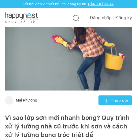
Kết nối đơn vị thiết kế - thi công uy tín.
ĐĂNG KÝ NGAY!
Đăng nhập
Đăng ký
M
Ạ
N
G
X
Ã
H
Ộ
I
Mai Phương
Theo dõi
Vì sao lớp sơn mới nhanh bong? Quy trình
xử lý tường nhà cũ trước khi sơn và cách
xử lý tường bong tróc triệt để