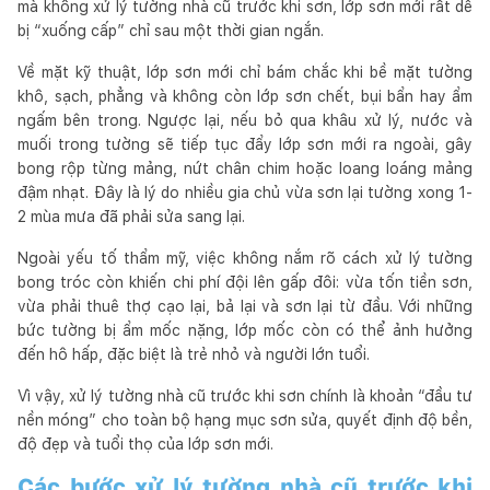
mà không xử lý tường nhà cũ trước khi sơn, lớp sơn mới rất dễ
bị “xuống cấp” chỉ sau một thời gian ngắn.
Về mặt kỹ thuật, lớp sơn mới chỉ bám chắc khi bề mặt tường
khô, sạch, phẳng và không còn lớp sơn chết, bụi bẩn hay ẩm
ngấm bên trong. Ngược lại, nếu bỏ qua khâu xử lý, nước và
muối trong tường sẽ tiếp tục đẩy lớp sơn mới ra ngoài, gây
bong rộp từng mảng, nứt chân chim hoặc loang loáng mảng
đậm nhạt. Đây là lý do nhiều gia chủ vừa sơn lại tường xong 1-
2 mùa mưa đã phải sửa sang lại.
Ngoài yếu tố thẩm mỹ, việc không nắm rõ cách xử lý tường
bong tróc còn khiến chi phí đội lên gấp đôi: vừa tốn tiền sơn,
vừa phải thuê thợ cạo lại, bả lại và sơn lại từ đầu. Với những
bức tường bị ẩm mốc nặng, lớp mốc còn có thể ảnh hưởng
đến hô hấp, đặc biệt là trẻ nhỏ và người lớn tuổi.
Vì vậy, xử lý tường nhà cũ trước khi sơn chính là khoản “đầu tư
nền móng” cho toàn bộ hạng mục sơn sửa, quyết định độ bền,
độ đẹp và tuổi thọ của lớp sơn mới.
Các bước xử lý tường nhà cũ trước khi