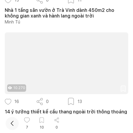
Nhà 1 tầng sân vườn ở Trà Vinh dành 450m2 cho
không gian xanh và hành lang ngoài trời
Minh Tú
10.270
16
0
13
14 ý tưởng thiết kế cầu thang ngoài trời thông thoáng
giúp tối ưu diện tích cho nhà phố nhỏ hẹp
Như Ý
7
10
0