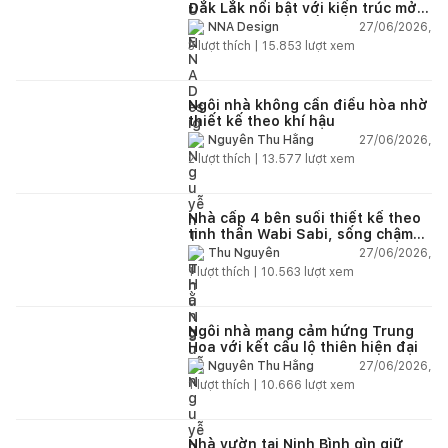
Đắk Lắk nổi bật với kiến trúc mở
và hệ sân vườn kết nối thiên
27/06/2026,
NNA Design
nhiên
3
lượt thích |
15.853
lượt xem
Ngôi nhà không cần điều hòa nhờ
thiết kế theo khí hậu
27/06/2026,
Nguyễn Thu Hằng
2
lượt thích |
13.577
lượt xem
Nhà cấp 4 bên suối thiết kế theo
tinh thần Wabi Sabi, sống chậm
giữa thiên nhiên
27/06/2026,
Thu Nguyễn
1
lượt thích |
10.563
lượt xem
Ngôi nhà mang cảm hứng Trung
Hoa với kết cấu lộ thiên hiện đại
27/06/2026,
Nguyễn Thu Hằng
1
lượt thích |
10.666
lượt xem
Nhà vườn tại Ninh Bình gìn giữ