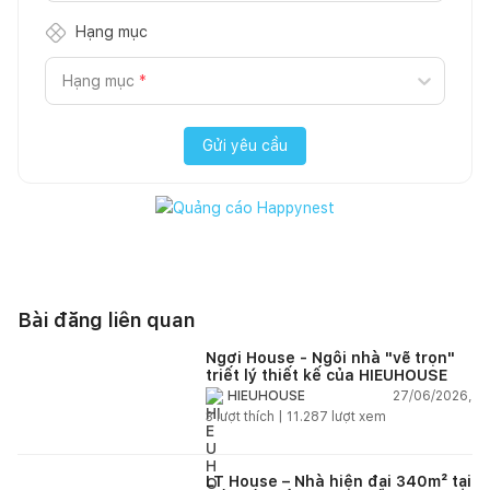
Hạng mục
Hạng mục
*
Gửi yêu cầu
Bài đăng liên quan
Ngơi House - Ngôi nhà "vẽ trọn"
triết lý thiết kế của HIEUHOUSE
27/06/2026,
HIEUHOUSE
3
lượt thích |
11.287
lượt xem
LT House – Nhà hiện đại 340m² tại