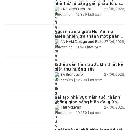
nhà thờ tổ bằng giải pháp tổ chức
lại không gian
27/06/2026,
TNT Architecture
1
lượt thích |
12.359
lượt xem
Ngôi nhà mở giữa Hội An, nơi
thiên nhiên trở thành một phần
của cuộc sống
27/06/2026,
AN NAM Design and Build
1
lượt thích |
11.241
lượt xem
5 điều cần tính trước khi thiết kế
biệt thự hướng Tây
27/06/2026,
3A Signature
2
lượt thích |
12.293
lượt xem
Cải tạo nhà 300 năm tuổi thành
không gian sống hiện đại giữa
thiên nhiên
27/06/2026,
Thu Nguyễn
1
lượt thích |
10.150
lượt xem
Ngôi nhà tái chế giữa lòng đô thị,