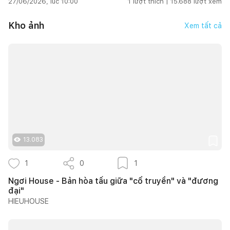
27/06/2026, lúc 10:00
1
lượt thích |
15.688
lượt xem
Kho ảnh
Xem tất cả
13.083
1
0
1
Ngơi House - Bản hòa tấu giữa "cổ truyền" và "đương
đại"
HIEUHOUSE