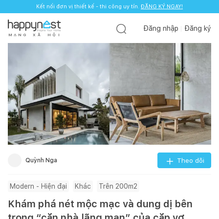
Kết nối đơn vị thiết kế - thi công uy tín.
ĐĂNG KÝ NGAY!
Đăng nhập
Đăng ký
M
Ạ
N
G
X
Ã
H
Ộ
I
Quỳnh Nga
Theo dõi
Modern - Hiện đại
Khác
Trên 200m2
Khám phá nét mộc mạc và dung dị bên
trong “căn nhà lãng mạn” của cặp vợ