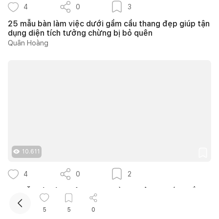
4
0
3
25 mẫu bàn làm việc dưới gầm cầu thang đẹp giúp tận
dụng diện tích tưởng chừng bị bỏ quên
Quân Hoàng
Kết nối thiết kế, thi công
Mua sắm hoàn thiện nhà
10.611
4
0
2
30 mẫu bàn làm việc trong phòng ngủ đẹp với nhiều
cách bố trí thông minh cho mọi diện tích
Phương Trang
5
5
0