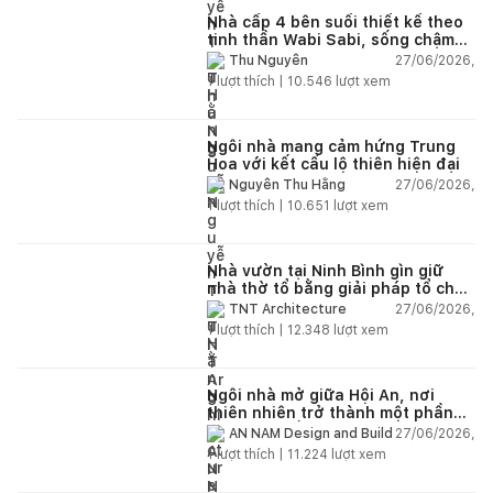
Nhà cấp 4 bên suối thiết kế theo
tinh thần Wabi Sabi, sống chậm
giữa thiên nhiên
27/06/2026,
Thu Nguyễn
1
lượt thích |
10.546
lượt xem
Ngôi nhà mang cảm hứng Trung
Hoa với kết cấu lộ thiên hiện đại
27/06/2026,
Nguyễn Thu Hằng
1
lượt thích |
10.651
lượt xem
Nhà vườn tại Ninh Bình gìn giữ
nhà thờ tổ bằng giải pháp tổ chức
lại không gian
27/06/2026,
TNT Architecture
1
lượt thích |
12.348
lượt xem
Ngôi nhà mở giữa Hội An, nơi
thiên nhiên trở thành một phần
của cuộc sống
27/06/2026,
AN NAM Design and Build
1
lượt thích |
11.224
lượt xem