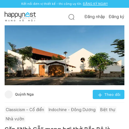
Kết nối đơn vị thiết kế - thi công uy tín.
ĐĂNG KÝ NGAY!
Đăng nhập
Đăng ký
M
Ạ
N
G
X
Ã
H
Ộ
I
Quỳnh Nga
Theo dõi
Classicism – Cổ điển
Indochine - Đông Dương
Biệt thự
Nhà vườn