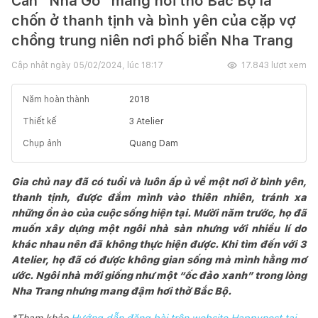
Căn “Nhà Gỗ” mang hơi thở Bắc Bộ là
chốn ở thanh tịnh và bình yên của cặp vợ
chồng trung niên nơi phố biển Nha Trang
Cập nhật ngày
05/02/2024, lúc 18:17
17.843
lượt xem
Năm hoàn thành
2018
Thiết kế
3 Atelier
Chụp ảnh
Quang Dam
Gia chủ nay đã có tuổi và luôn ấp ủ về một nơi ở bình yên,
thanh tịnh, được đắm mình vào thiên nhiên, tránh xa
những ồn ào của cuộc sống hiện tại. Mười năm trước, họ đã
muốn xây dựng một ngôi nhà sàn nhưng với nhiều lí do
khác nhau nên đã không thực hiện được. Khi tìm đến với 3
Atelier, họ đã có được không gian sống mà mình hằng mơ
ước. Ngôi nhà mới giống như một “ốc đảo xanh” trong lòng
Nha Trang nhưng mang đậm hơi thở Bắc Bộ.
*Tham khảo
Hướng dẫn đăng bài trên website Happynest tại