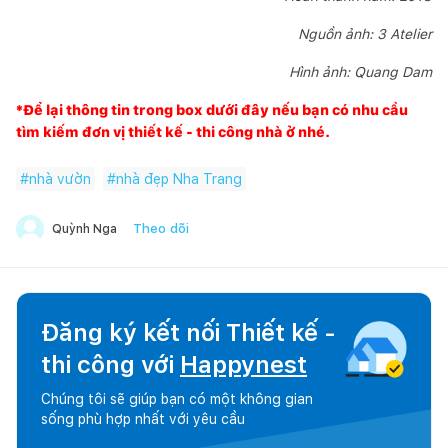
Nguồn ảnh: 3 Atelier
Hình ảnh: Quang Dam
*Để lại thông tin trong box dưới đây nếu bạn có nhu cầu
tìm kiếm đơn vị thiết kế - thi công nhà ở nhé.
#
nhà vườn
#
nhà đẹp Nha Trang
Theo dõi
Quỳnh Nga
Đăng ký kết nối Thiết kế -
thi công với
Happynest
Chúng tôi sẽ giúp bạn có một không gian
sống phù hợp nhất với yêu cầu