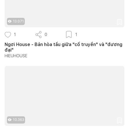
13.071
1
0
1
Ngơi House - Bản hòa tấu giữa "cổ truyền" và "đương
đại"
HIEUHOUSE
10.363