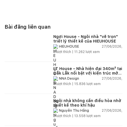
Bài đăng liên quan
Ngơi House - Ngôi nhà "vẽ trọn"
triết lý thiết kế của HIEUHOUSE
27/06/2026,
HIEUHOUSE
3
lượt thích |
11.262
lượt xem
LT House – Nhà hiện đại 340m² tại
Đắk Lắk nổi bật với kiến trúc mở
và hệ sân vườn kết nối thiên
27/06/2026,
NNA Design
nhiên
3
lượt thích |
15.836
lượt xem
Ngôi nhà không cần điều hòa nhờ
thiết kế theo khí hậu
27/06/2026,
Nguyễn Thu Hằng
2
lượt thích |
13.558
lượt xem