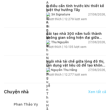
5 điều cần tính trước khi thiết kế
biệt thự hướng Tây
27/06/2026,
3A Signature
2
lượt thích |
12.279
lượt xem
Cải tạo nhà 300 năm tuổi thành
không gian sống hiện đại giữa
thiên nhiên
27/06/2026,
Thu Nguyễn
1
lượt thích |
10.135
lượt xem
Ngôi nhà tái chế giữa lòng đô thị,
tận dụng vật liệu cũ để tạo không
gian sống linh hoạt
27/06/2026,
Nguyễn Thu Hằng
2
lượt thích |
12.277
lượt xem
Chuyện nhà
Xem tất cả
Phan Thảo Vy